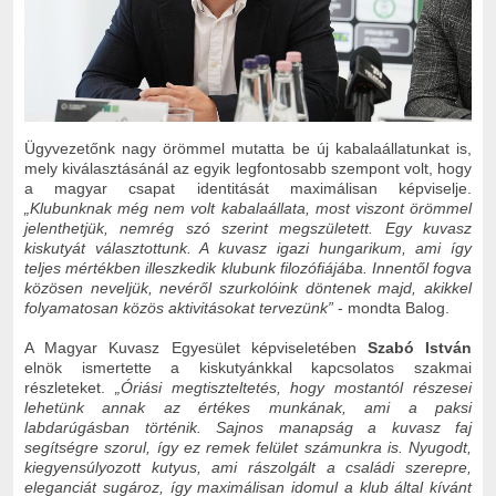
Ügyvezetőnk nagy örömmel mutatta be új kabalaállatunkat is,
mely kiválasztásánál az egyik legfontosabb szempont volt, hogy
a magyar csapat identitását maximálisan képviselje.
„Klubunknak még nem volt kabalaállata, most viszont örömmel
jelenthetjük, nemrég szó szerint megszületett. Egy kuvasz
kiskutyát választottunk. A kuvasz igazi hungarikum, ami így
teljes mértékben illeszkedik klubunk filozófiájába. Innentől fogva
közösen neveljük, nevéről szurkolóink döntenek majd, akikkel
folyamatosan közös aktivitásokat tervezünk”
- mondta Balog.
A Magyar Kuvasz Egyesület képviseletében
Szabó István
elnök ismertette a kiskutyánkkal kapcsolatos szakmai
részleteket.
„Óriási megtiszteltetés, hogy mostantól részesei
lehetünk annak az értékes munkának, ami a paksi
labdarúgásban történik. Sajnos manapság a kuvasz faj
segítségre szorul, így ez remek felület számunkra is. Nyugodt,
kiegyensúlyozott kutyus, ami rászolgált a családi szerepre,
eleganciát sugároz, így maximálisan idomul a klub által kívánt