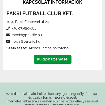
PAKSI FUTBALL CLUB KFT.
7030 Paks, Fehérvári út 29.
+36-75-510-618
media@paksifc.hu
iroda@paksifc.hu
Szerkesztő:
Méhes Tamás, sajtófőnök
Küldjön üzenetet!
Az oldalon található írott és képi anyagok
engedélykötelesek
,
és csak a forrás megjelölésével,
internetes felhasználás esetén élő hivatkozás elhelyezésével
(forrás: paksifc.hu) használhatóak fel.