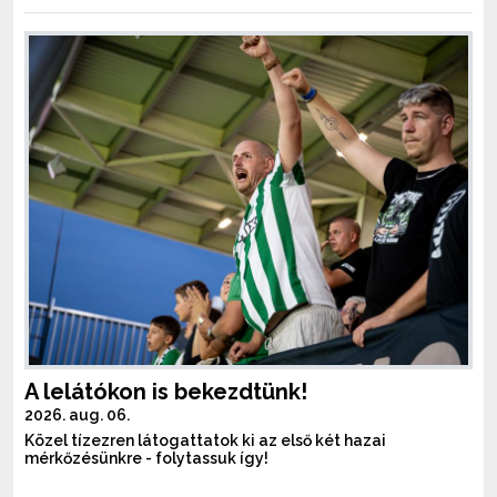
A lelátókon is bekezdtünk!
2026. aug. 06.
Közel tízezren látogattatok ki az első két hazai
mérkőzésünkre - folytassuk így!