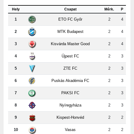
1
ETO FC Győr
2
4
2
MTK Budapest
2
4
3
Kisvárda Master Good
2
4
4
Újpest FC
2
3
5
ZTE FC
2
3
6
Puskás Akadémia FC
2
3
7
PAKSI FC
2
3
8
Nyíregyháza
2
3
9
Kispest-Honvéd
2
2
10
Vasas
2
2
11
Ferencvárosi TC
2
1