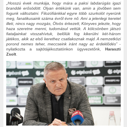
„Hosszú évek munkája, hogy mára a paksi labdarúgás igazi
branddé erősödött. Olyan értékünk van, amin a jövőben sem
fogunk változtatni. Filozófiánkkal egyre több szurkolót nyerünk
meg, fanatikusaink száma évről évre nő. Ami a jelenlegi keretet
illeti, nincs nagy mozgás, Ötvös érkezett, Könyves jelezte, hogy
haza szeretne menni, tudomásul vettük. A kölcsönben játszó
fiataljainkat visszahívtuk, belőlük fog kikerülni két-három
játékos, akik az első kerethez csatlakoznak majd. A nemzetközi
porond nemes teher, meccseink iránt nagy az érdeklődés”
-
nyilatkozta a sajtótájékoztatónkon ügyvezetőnk,
Haraszti
Zsolt
.