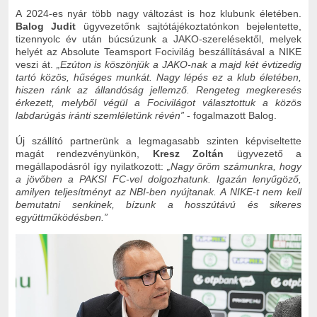
A 2024-es nyár több nagy változást is hoz klubunk életében.
Balog Judit
ügyvezetőnk sajtótájékoztatónkon bejelentette,
tizennyolc év után búcsúzunk a JAKO-szerelésektől, melyek
helyét az Absolute Teamsport Focivilág beszállításával a NIKE
veszi át.
„Ezúton is köszönjük a JAKO-nak a majd két évtizedig
tartó közös, hűséges munkát. Nagy lépés ez a klub életében,
hiszen ránk az állandóság jellemző. Rengeteg megkeresés
érkezett, melyből végül a Focivilágot választottuk a közös
labdarúgás iránti szemléletünk révén”
- fogalmazott Balog.
Új szállító partnerünk a legmagasabb szinten képviseltette
magát rendezvényünkön,
Kresz Zoltán
ügyvezető a
megállapodásról így nyilatkozott:
„Nagy öröm számunkra, hogy
a jövőben a PAKSI FC-vel dolgozhatunk. Igazán lenyűgöző,
amilyen teljesítményt az NBI-ben nyújtanak. A NIKE-t nem kell
bemutatni senkinek, bízunk a hosszútávú és sikeres
együttműködésben.”