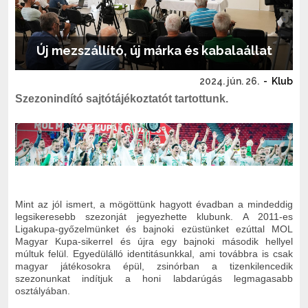
Új mezszállító, új márka és kabalaállat
2024. jún. 26.
-
Klub
Szezonindító sajtótájékoztatót tartottunk.
Mint az jól ismert, a mögöttünk hagyott évadban a mindeddig
legsikeresebb szezonját jegyezhette klubunk. A 2011-es
Ligakupa-győzelmünket és bajnoki ezüstünket ezúttal MOL
Magyar Kupa-sikerrel és újra egy bajnoki második hellyel
múltuk felül. Egyedülálló identitásunkkal, ami továbbra is csak
magyar játékosokra épül, zsinórban a tizenkilencedik
szezonunkat indítjuk a honi labdarúgás legmagasabb
osztályában.