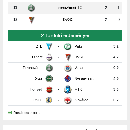
12
DVSC
2
0
2. forduló erdeményei
ZTE
-
Paks
5:2
Újpest
-
DVSC
4:2
Ferencváros
-
Vasas
0:0
Győr
-
Nyíregyháza
4:0
Honvéd
-
MTK
3:3
PAFC
-
Kisvárda
0:2
Részletes tabella
KAPCSOLAT INFORMÁCIÓK