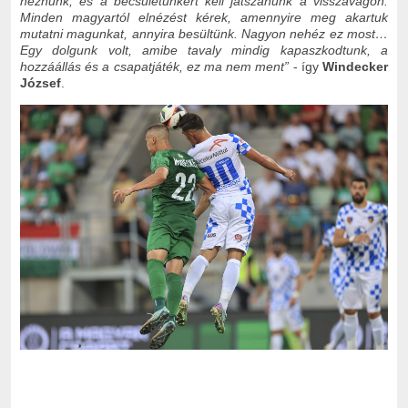
néznünk, és a becsületünkért kell játszanunk a visszavágón.
Minden magyartól elnézést kérek, amennyire meg akartuk
mutatni magunkat, annyira besültünk. Nagyon nehéz ez most…
Egy dolgunk volt, amibe tavaly mindig kapaszkodtunk, a
hozzáállás és a csapatjáték, ez ma nem ment”
- így
Windecker
József
.