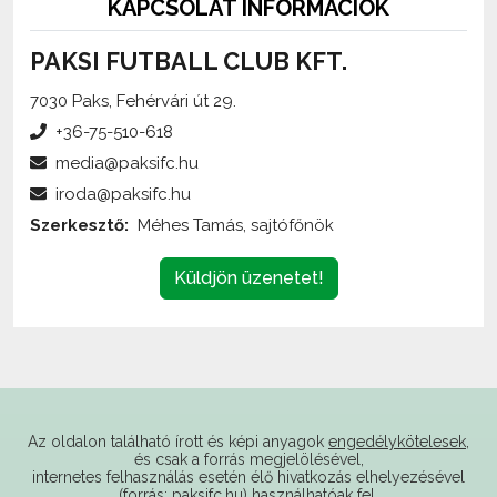
PAKSI FUTBALL CLUB KFT.
7030 Paks, Fehérvári út 29.
+36-75-510-618
media@paksifc.hu
iroda@paksifc.hu
Szerkesztő:
Méhes Tamás, sajtófőnök
Küldjön üzenetet!
Az oldalon található írott és képi anyagok
engedélykötelesek
,
és csak a forrás megjelölésével,
internetes felhasználás esetén élő hivatkozás elhelyezésével
(forrás: paksifc.hu) használhatóak fel.