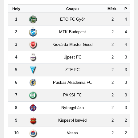
1
ETO FC Győr
2
4
2
MTK Budapest
2
4
3
Kisvárda Master Good
2
4
4
Újpest FC
2
3
5
ZTE FC
2
3
6
Puskás Akadémia FC
2
3
7
PAKSI FC
2
3
8
Nyíregyháza
2
3
9
Kispest-Honvéd
2
2
10
Vasas
2
2
11
Ferencvárosi TC
2
1