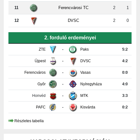
12
DVSC
2
0
2. forduló erdeményei
ZTE
-
Paks
5:2
Újpest
-
DVSC
4:2
Ferencváros
-
Vasas
0:0
Győr
-
Nyíregyháza
4:0
Honvéd
-
MTK
3:3
PAFC
-
Kisvárda
0:2
Részletes tabella
KAPCSOLAT INFORMÁCIÓK