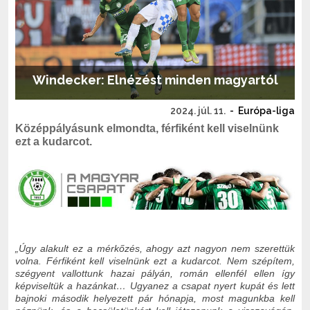
Windecker: Elnézést minden magyartól
2024. júl. 11.
-
Európa-liga
Középpályásunk elmondta, férfiként kell viselnünk
ezt a kudarcot.
„Úgy alakult ez a mérkőzés, ahogy azt nagyon nem szerettük
volna. Férfiként kell viselnünk ezt a kudarcot. Nem szépítem,
szégyent vallottunk hazai pályán, román ellenfél ellen így
képviseltük a hazánkat… Ugyanez a csapat nyert kupát és lett
bajnoki második helyezett pár hónapja, most magunkba kell