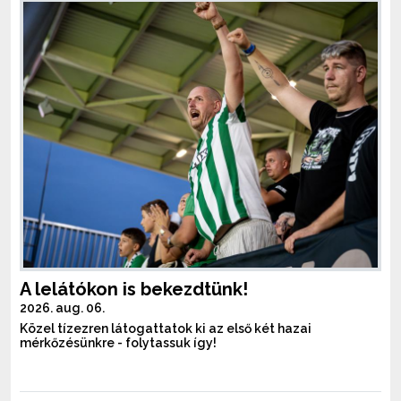
A lelátókon is bekezdtünk!
2026. aug. 06.
Közel tízezren látogattatok ki az első két hazai
mérkőzésünkre - folytassuk így!