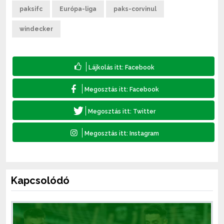
paksifc
Európa-liga
paks-corvinul
windecker
Kapcsolódó