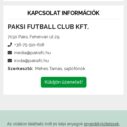
KAPCSOLAT INFORMÁCIÓK
PAKSI FUTBALL CLUB KFT.
7030 Paks, Fehérvári út 29.
+36-75-510-618
media@paksifc.hu
iroda@paksifc.hu
Szerkesztő:
Méhes Tamás, sajtófőnök
Küldjön üzenetet!
Az oldalon található írott és képi anyagok
engedélykötelesek
,
és csak a forrás megjelölésével,
internetes felhasználás esetén élő hivatkozás elhelyezésével
(forrás: paksifc.hu) használhatóak fel.