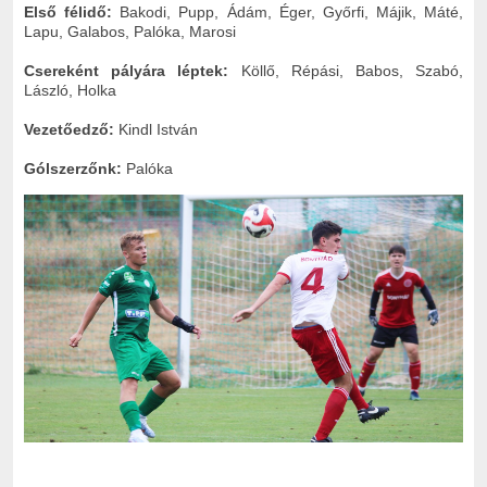
Első félidő:
Bakodi, Pupp, Ádám, Éger, Győrfi, Májik, Máté,
Lapu, Galabos, Palóka, Marosi
Csereként pályára léptek:
Köllő, Répási, Babos, Szabó,
László, Holka
Vezetőedző:
Kindl István
Gólszerzőnk:
Palóka