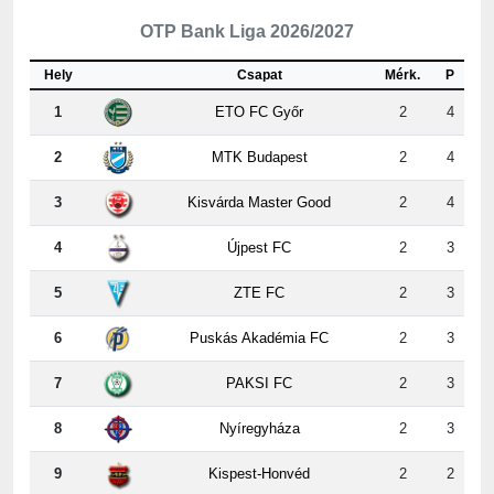
Hely
Csapat
Mérk.
P
1
ETO FC Győr
2
4
2
MTK Budapest
2
4
3
Kisvárda Master Good
2
4
4
Újpest FC
2
3
5
ZTE FC
2
3
6
Puskás Akadémia FC
2
3
7
PAKSI FC
2
3
8
Nyíregyháza
2
3
9
Kispest-Honvéd
2
2
10
Vasas
2
2