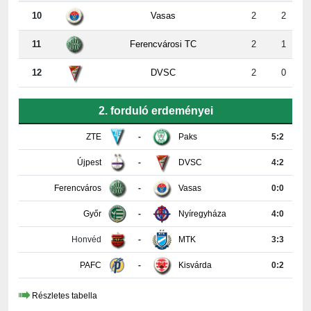
11
Ferencvárosi TC
2
1
12
DVSC
2
0
2. forduló erdeményei
ZTE
-
Paks
5:2
Újpest
-
DVSC
4:2
Ferencváros
-
Vasas
0:0
Győr
-
Nyíregyháza
4:0
Honvéd
-
MTK
3:3
PAFC
-
Kisvárda
0:2
Részletes tabella