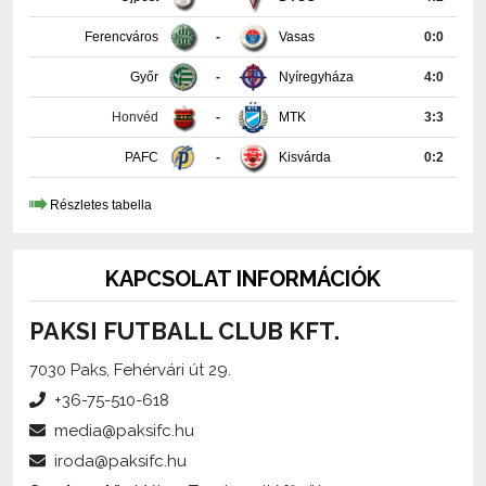
Győr
-
Nyíregyháza
4:0
Honvéd
-
MTK
3:3
PAFC
-
Kisvárda
0:2
Részletes tabella
KAPCSOLAT INFORMÁCIÓK
PAKSI FUTBALL CLUB KFT.
7030 Paks, Fehérvári út 29.
+36-75-510-618
media@paksifc.hu
iroda@paksifc.hu
Szerkesztő:
Méhes Tamás, sajtófőnök