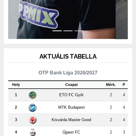
AKTUÁLIS TABELLA
OTP Bank Liga 2026/2027
Hely
Csapat
Mérk.
P
1
ETO FC Győr
2
4
2
MTK Budapest
2
4
3
Kisvárda Master Good
2
4
4
Újpest FC
2
3
5
ZTE FC
2
3