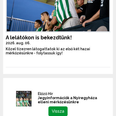
A lelátókon is bekezdtünk!
2026. aug. 06.
Közel tízezren látogattatok ki az első két hazai
mérkőzésünkre - folytassuk így!
Előző Hír
Jegyinformációk a Nyíregyháza
elleni mérkőzésünkre
Vissza