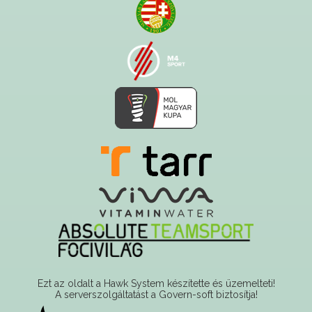
Ezt az oldalt a Hawk System készítette és üzemelteti!
A serverszolgáltatást a Govern-soft biztosítja!