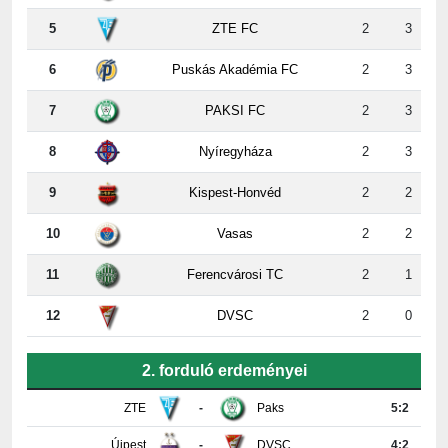
6
Puskás Akadémia FC
2
3
7
PAKSI FC
2
3
8
Nyíregyháza
2
3
9
Kispest-Honvéd
2
2
10
Vasas
2
2
11
Ferencvárosi TC
2
1
12
DVSC
2
0
2. forduló erdeményei
ZTE
-
Paks
5:2
Újpest
-
DVSC
4:2
Ferencváros
-
Vasas
0:0