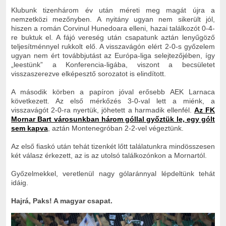
Klubunk tizenhárom év után méreti meg magát újra a
nemzetközi mezőnyben. A nyitány ugyan nem sikerült jól,
hiszen a román Corvinul Hunedoara elleni, hazai találkozót 0-4-
re buktuk el. A fájó vereség után csapatunk aztán lenyűgöző
teljesítménnyel rukkolt elő. A visszavágón elért 2-0-s győzelem
ugyan nem ért továbbjutást az Európa-liga selejtezőjében, így
„leestünk” a Konferencia-ligába, viszont a becsületet
visszaszerezve elképesztő sorozatot is elindított.
A második körben a papíron jóval erősebb AEK Larnaca
következett. Az első mérkőzés 3-0-val lett a miénk, a
visszavágót 2-0-ra nyertük, jöhetett a harmadik ellenfél.
Az FK
Mornar Bart városunkban három góllal győztük le, egy gólt
sem kapva
, aztán Montenegróban 2-2-vel végeztünk.
Az első fiaskó után tehát tizenkét lőtt találatunkra mindösszesen
két válasz érkezett, az is az utolsó találkozónkon a Mornartól.
Győzelmekkel, veretlenül nagy gólaránnyal lépdeltünk tehát
idáig.
Hajrá, Paks! A magyar csapat.