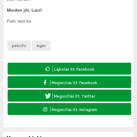
Minden jót, Laci!
Fotó: teol.hu
paksifc
éger