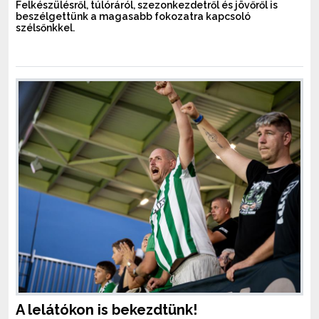
Felkészülésről, túlóráról, szezonkezdetről és jövőről is
beszélgettünk a magasabb fokozatra kapcsoló
szélsőnkkel.
A lelátókon is bekezdtünk!