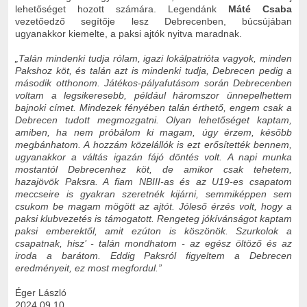
lehetőséget hozott számára. Legendánk
Máté Csaba
vezetőedző segítője lesz Debrecenben, búcsújában
ugyanakkor kiemelte, a paksi ajtók nyitva maradnak.
„Talán mindenki tudja rólam, igazi lokálpatrióta vagyok, minden
Pakshoz köt, és talán azt is mindenki tudja, Debrecen pedig a
második otthonom. Játékos-pályafutásom során Debrecenben
voltam a legsikeresebb, például háromszor ünnepelhettem
bajnoki címet. Mindezek fényében talán érthető, engem csak a
Debrecen tudott megmozgatni. Olyan lehetőséget kaptam,
amiben, ha nem próbálom ki magam, úgy érzem, később
megbánhatom. A hozzám közelállók is ezt erősítették bennem,
ugyanakkor a váltás igazán fájó döntés volt. A napi munka
mostantól Debrecenhez köt, de amikor csak tehetem,
hazajövök Paksra. A fiam NBIII-as és az U19-es csapatom
meccseire is gyakran szeretnék kijárni, semmiképpen sem
csukom be magam mögött az ajtót. Jóleső érzés volt, hogy a
paksi klubvezetés is támogatott. Rengeteg jókívánságot kaptam
paksi emberektől, amit ezúton is köszönök. Szurkolok a
csapatnak, hisz’ - talán mondhatom - az egész öltöző és az
iroda a barátom. Eddig Paksról figyeltem a Debrecen
eredményeit, ez most megfordul.”
Éger László
2024.09.10.