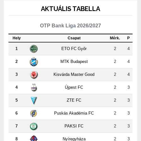
OTP Bank Liga 2026/2027
Hely
Csapat
Mérk.
P
1
ETO FC Győr
2
4
2
MTK Budapest
2
4
3
Kisvárda Master Good
2
4
4
Újpest FC
2
3
5
ZTE FC
2
3
6
Puskás Akadémia FC
2
3
7
PAKSI FC
2
3
8
Nyíregyháza
2
3
9
Kispest-Honvéd
2
2