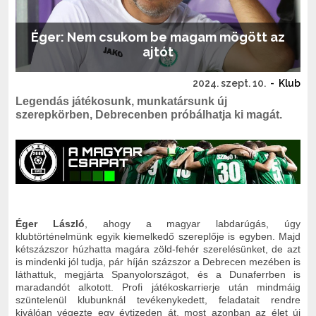
Éger: Nem csukom be magam mögött az
ajtót
2024. szept. 10.
-
Klub
Legendás játékosunk, munkatársunk új
szerepkörben, Debrecenben próbálhatja ki magát.
Éger László
, ahogy a magyar labdarúgás, úgy
klubtörténelmünk egyik kiemelkedő szereplője is egyben. Majd
kétszázszor húzhatta magára zöld-fehér szerelésünket, de azt
is mindenki jól tudja, pár híján százszor a Debrecen mezében is
láthattuk, megjárta Spanyolországot, és a Dunaferrben is
maradandót alkotott. Profi játékoskarrierje után mindmáig
szüntelenül klubunknál tevékenykedett, feladatait rendre
kiválóan végezte egy évtizeden át, most azonban az élet új