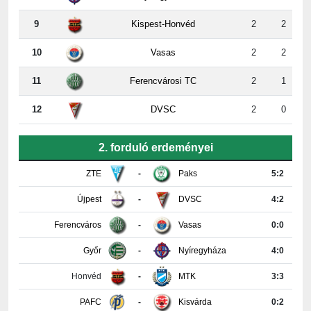
10
Vasas
2
2
11
Ferencvárosi TC
2
1
12
DVSC
2
0
2. forduló erdeményei
ZTE
-
Paks
5:2
Újpest
-
DVSC
4:2
Ferencváros
-
Vasas
0:0
Győr
-
Nyíregyháza
4:0
Honvéd
-
MTK
3:3
PAFC
-
Kisvárda
0:2
Részletes tabella