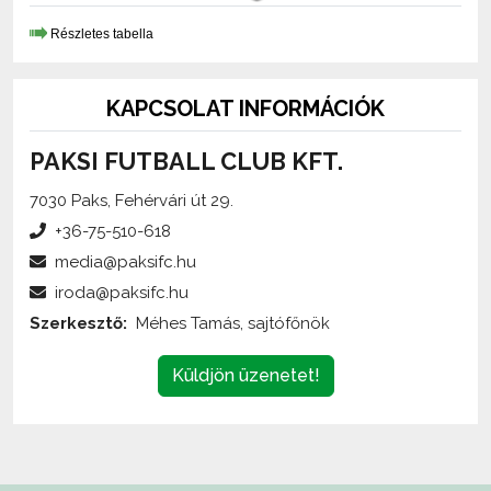
KAPCSOLAT INFORMÁCIÓK
PAKSI FUTBALL CLUB KFT.
7030 Paks, Fehérvári út 29.
+36-75-510-618
media@paksifc.hu
iroda@paksifc.hu
Szerkesztő:
Méhes Tamás, sajtófőnök
Küldjön üzenetet!