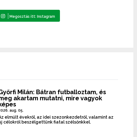
Győrfi Milán: Bátran futballoztam, és
meg akartam mutatni, mire vagyok
képes
2026. aug. 05.
Az elmúlt évekről, az idei szezonkezdetről, valamint az
új célokról beszélgettünk fiatal szélsőnkkel.