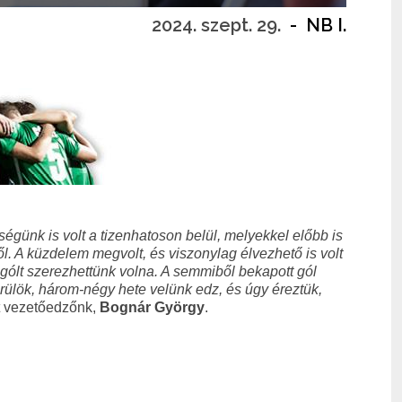
2024. szept. 29.
-
NB I.
égünk is volt a tizenhatoson belül, melyekkel előbb is
l. A küzdelem megvolt, és viszonylag élvezhető is volt
gólt szerezhettünk volna. A semmiből bekapott gól
örülök, három-négy hete velünk edz, és úgy éreztük,
tt vezetőedzőnk,
Bognár György
.