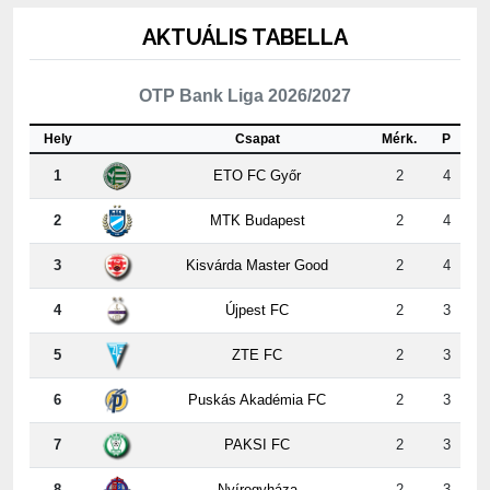
AKTUÁLIS TABELLA
OTP Bank Liga 2026/2027
Hely
Csapat
Mérk.
P
1
ETO FC Győr
2
4
2
MTK Budapest
2
4
3
Kisvárda Master Good
2
4
4
Újpest FC
2
3
5
ZTE FC
2
3
6
Puskás Akadémia FC
2
3
7
PAKSI FC
2
3
8
Nyíregyháza
2
3