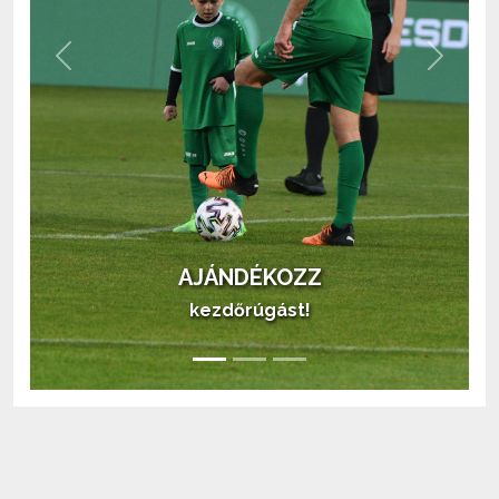
Previous
Next
AJÁNDÉKOZZ
kezdőrúgást!