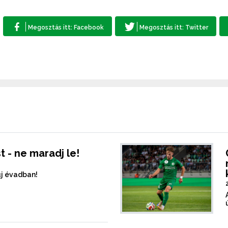
t - ne maradj le!
új évadban!