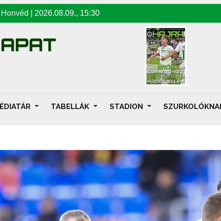
-
Honvéd
|
2026.08.09
.,
15:30
SAPAT
ÉDIATÁR
TABELLÁK
STADION
SZURKOLÓKN