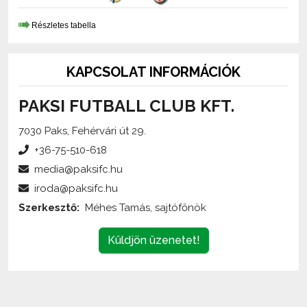
Részletes tabella
KAPCSOLAT INFORMÁCIÓK
PAKSI FUTBALL CLUB KFT.
7030 Paks, Fehérvári út 29.
+36-75-510-618
media@paksifc.hu
iroda@paksifc.hu
Szerkesztő:
Méhes Tamás, sajtófőnök
Küldjön üzenetet!