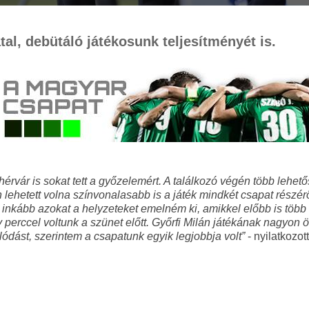
al, debütáló játékosunk teljesítményét is.
vár is sokat tett a győzelemért. A találkozó végén több lehetős
lehetett volna színvonalasabb is a játék mindkét csapat részérő
inkább azokat a helyzeteket emelném ki, amikkel előbb is több 
 perccel voltunk a szünet előtt. Győrfi Milán játékának nagyon 
ódást, szerintem a csapatunk egyik legjobbja volt”
- nyilatkozo