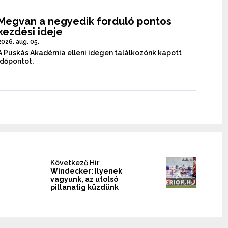
Megvan a negyedik forduló pontos
kezdési ideje
2026. aug. 05.
A Puskás Akadémia elleni idegen találkozónk kapott
időpontot.
Következő Hír
Windecker: Ilyenek
vagyunk, az utolsó
pillanatig küzdünk