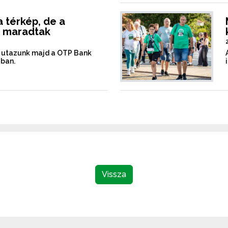
 térkép, de a
k maradtak
t utazunk majd a OTP Bank
ában.
Vissza