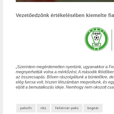
Vezetőedzőnk értékelésében kiemelte fiat
„Szerintem megérdemelten nyertünk, ugyanakkor a Fehér
megnyerhettük volna a mérkőzést. A második félidőben 
az összecsapás. Bőven rászolgáltunk a büntetőkre, de 
elég furcsa volt, hiszen létszámban megvoltunk, és egy
eljött a bemutatkozás ideje. Nemhogy nem okozott csal
paksifc
nb1
fehérvár-paks
bognár