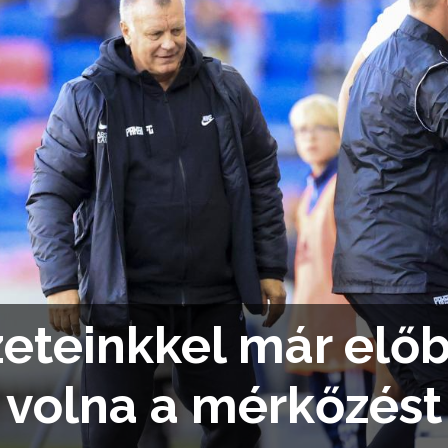
zeteinkkel már elő
volna a mérkőzést