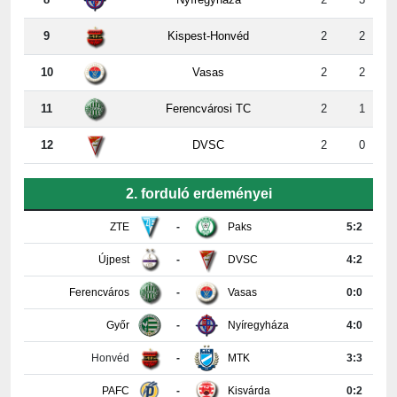
9
Kispest-Honvéd
2
2
10
Vasas
2
2
11
Ferencvárosi TC
2
1
12
DVSC
2
0
2. forduló erdeményei
ZTE
-
Paks
5:2
Újpest
-
DVSC
4:2
Ferencváros
-
Vasas
0:0
Győr
-
Nyíregyháza
4:0
Honvéd
-
MTK
3:3
PAFC
-
Kisvárda
0:2