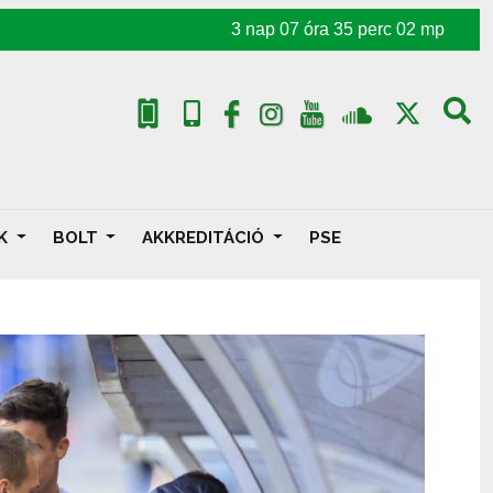
3
nap
07
óra
35
perc
00
mp
AK
BOLT
AKKREDITÁCIÓ
PSE