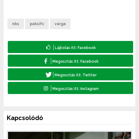
nb1
paksifc
varga
Kapcsolódó