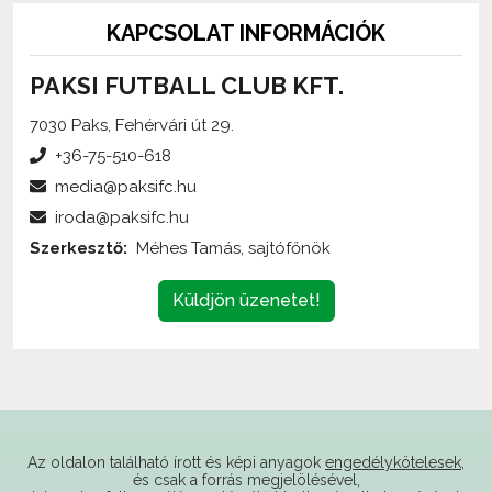
PAKSI FUTBALL CLUB KFT.
7030 Paks, Fehérvári út 29.
+36-75-510-618
media@paksifc.hu
iroda@paksifc.hu
Szerkesztő:
Méhes Tamás, sajtófőnök
Küldjön üzenetet!
Az oldalon található írott és képi anyagok
engedélykötelesek
,
és csak a forrás megjelölésével,
internetes felhasználás esetén élő hivatkozás elhelyezésével
(forrás: paksifc.hu) használhatóak fel.