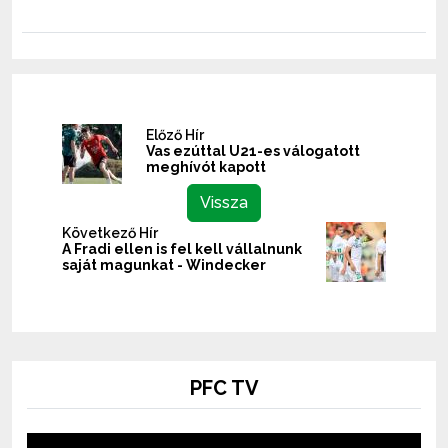
Előző Hír
Vas ezúttal U21-es válogatott
meghívót kapott
Vissza
Következő Hír
A Fradi ellen is fel kell vállalnunk
saját magunkat - Windecker
PFC TV