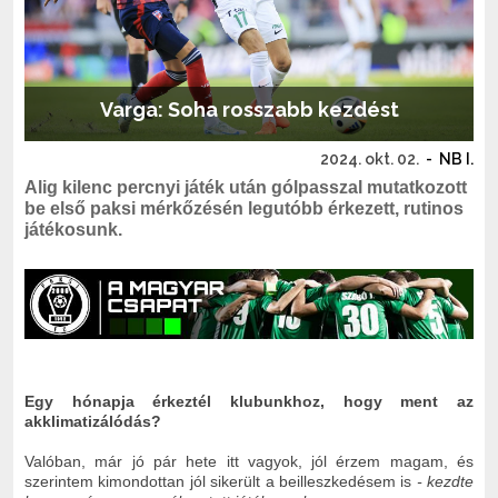
Varga: Soha rosszabb kezdést
2024. okt. 02.
-
NB I.
Alig kilenc percnyi játék után gólpasszal mutatkozott
be első paksi mérkőzésén legutóbb érkezett, rutinos
játékosunk.
Egy hónapja érkeztél klubunkhoz, hogy ment az
akklimatizálódás?
Valóban, már jó pár hete itt vagyok, jól érzem magam, és
szerintem kimondottan jól sikerült a beilleszkedésem is
- kezdte