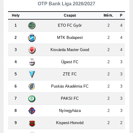
Hely
Csapat
Mérk.
P
1
ETO FC Győr
2
4
2
MTK Budapest
2
4
3
Kisvárda Master Good
2
4
4
Újpest FC
2
3
5
ZTE FC
2
3
6
Puskás Akadémia FC
2
3
7
PAKSI FC
2
3
8
Nyíregyháza
2
3
9
Kispest-Honvéd
2
2
10
Vasas
2
2