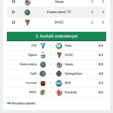
11
Ferencvárosi TC
2
1
12
DVSC
2
0
2. forduló erdeményei
ZTE
-
Paks
5:2
Újpest
-
DVSC
4:2
Ferencváros
-
Vasas
0:0
Győr
-
Nyíregyháza
4:0
Honvéd
-
MTK
3:3
PAFC
-
Kisvárda
0:2
Részletes tabella
KAPCSOLAT INFORMÁCIÓK