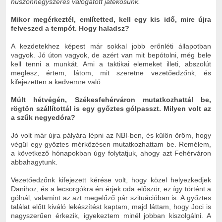
huszonnégyszeres válogatott játékosunk.
Mikor megérkeztél, említetted, kell egy kis idő, mire újra
felveszed a tempót. Hogy haladsz?
A kezdetekhez képest már sokkal jobb erőnléti állapotban
vagyok. Jó úton vagyok, de azért van mit bepótolni, még bele
kell tenni a munkát. Ami a taktikai elemeket illeti, abszolút
meglesz, értem, látom, mit szeretne vezetőedzőnk, és
kifejezetten a kedvemre való.
Múlt hétvégén, Székesfehérváron mutatkozhattál be,
rögtön szállítottál is egy győztes gólpasszt. Milyen volt az
a szűk negyedóra?
Jó volt már újra pályára lépni az NBI-ben, és külön öröm, hogy
végül egy győztes mérkőzésen mutatkozhattam be. Remélem,
a következő hónapokban úgy folytatjuk, ahogy azt Fehérváron
abbahagytunk.
Vezetőedzőnk kifejezett kérése volt, hogy közel helyezkedjek
Danihoz, és a lecsorgókra én érjek oda először, ez így történt a
gólnál, valamint az azt megelőző pár szituációban is. A győztes
találat előtt kiváló lekészítést kaptam, majd láttam, hogy Joci is
nagyszerűen érkezik, igyekeztem minél jobban kiszolgálni. A