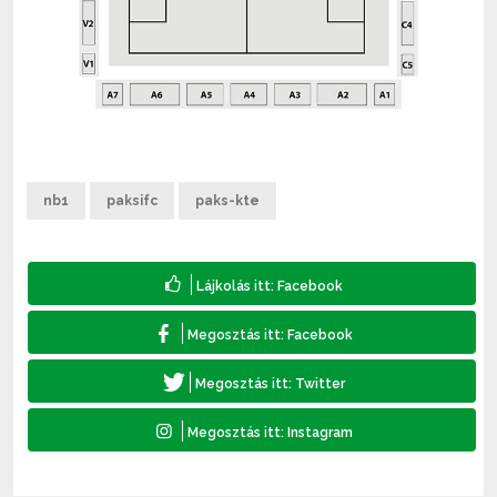
nb1
paksifc
paks-kte