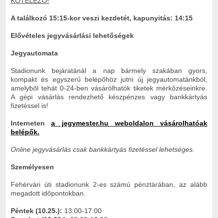
KÖTELEZŐ!
A találkozó 15:15-kor veszi kezdetét,
kapunyitás: 14:15
Elővételes jegyvásárlási lehetőségek
Jegyautomata
Stadionunk bejáratánál a nap bármely szakában gyors,
kompakt és egyszerű belépőhöz jutni új jegyautomatánkból,
amelyből tehát 0-24-ben vásárólhatók tiketek mérkőzéseinkre.
A gépi vásárlás rendezhető készpénzes vagy bankkártyás
fizetéssel is!
Interneten
a jegymester.hu weboldalon vásárolhatóak
belépők.
Online jegyvásárlás csak bankkártyás fizetéssel lehetséges.
Személyesen
Fehérvári úti stadionunk 2-es számú pénztárában, az alább
megadott időpontokban.
Péntek (10.25.):
13:00-17:00