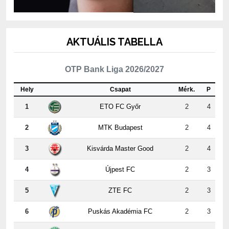
AKTUÁLIS TABELLA
OTP Bank Liga 2026/2027
Hely
Csapat
Mérk.
P
1
ETO FC Győr
2
4
2
MTK Budapest
2
4
3
Kisvárda Master Good
2
4
4
Újpest FC
2
3
5
ZTE FC
2
3
6
Puskás Akadémia FC
2
3
7
PAKSI FC
2
3