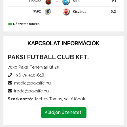
Részletes tabella
KAPCSOLAT INFORMÁCIÓK
PAKSI FUTBALL CLUB KFT.
7030 Paks, Fehérvári út 29.
+36-75-510-618
media@paksifc.hu
iroda@paksifc.hu
Szerkesztő:
Méhes Tamás, sajtófőnök
Küldjön üzenetet!