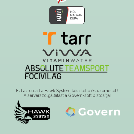
Ezt az oldalt a Hawk System készítette és üzemelteti!
A serverszolgáltatást a Govern-soft biztosítja!