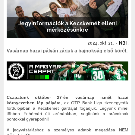
Jegyinformációk a Kecskemét elleni
mérkőzésünkre
2024. okt. 21.
-
NB I.
Vasárnap hazai pályán zárjuk a bajnokság első körét.
Csapatunk október 27-én, vasárnap ismét hazai
környezetben lép pályára
, az OTP Bank Liga tizenegyedik
fordulójában a Kecskemét gárdáját fogadjuk. Legyünk minél
többen Fehérvári úti arénánkban, segítsünk a srácoknak
pontokkal gyarapodni!
A jegyvásárláshoz a személyes adatok megadása
NEM