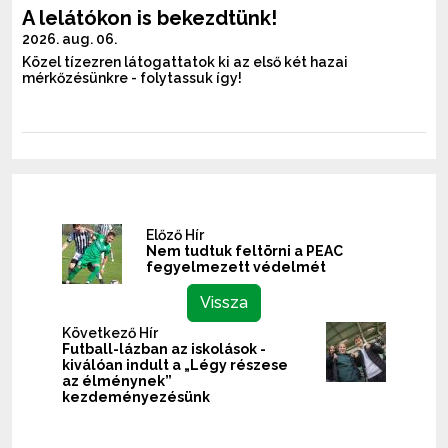
A lelátókon is bekezdtünk!
2026. aug. 06.
Közel tízezren látogattatok ki az első két hazai
mérkőzésünkre - folytassuk így!
Előző Hír
Nem tudtuk feltörni a PEAC
fegyelmezett védelmét
Vissza
Következő Hír
Futball-lázban az iskolások -
kiválóan indult a „Légy részese
az élménynek”
kezdeményezésünk