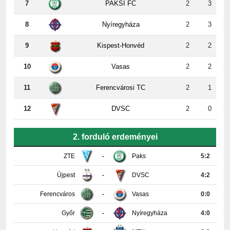
8
Nyíregyháza
2
3
9
Kispest-Honvéd
2
2
10
Vasas
2
2
11
Ferencvárosi TC
2
1
12
DVSC
2
0
2. forduló erdeményei
ZTE
-
Paks
5:2
Újpest
-
DVSC
4:2
Ferencváros
-
Vasas
0:0
Győr
-
Nyíregyháza
4:0
Honvéd
-
MTK
3:3
PAFC
-
Kisvárda
0:2