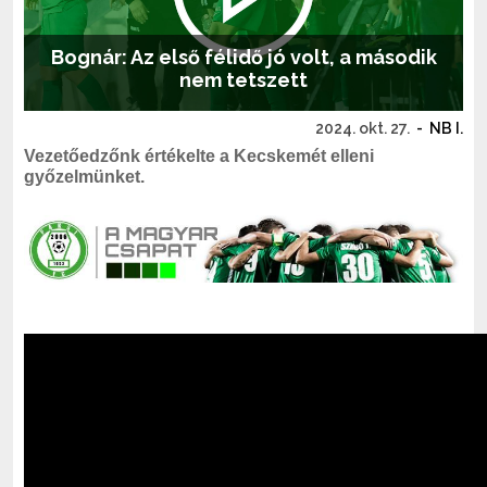
Bognár: Az első félidő jó volt, a második
nem tetszett
2024. okt. 27.
-
NB I.
Vezetőedzőnk értékelte a Kecskemét elleni
győzelmünket.