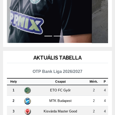
AKTUÁLIS TABELLA
OTP Bank Liga 2026/2027
Hely
Csapat
Mérk.
P
1
ETO FC Győr
2
4
2
MTK Budapest
2
4
3
Kisvárda Master Good
2
4
4
Újpest FC
2
3