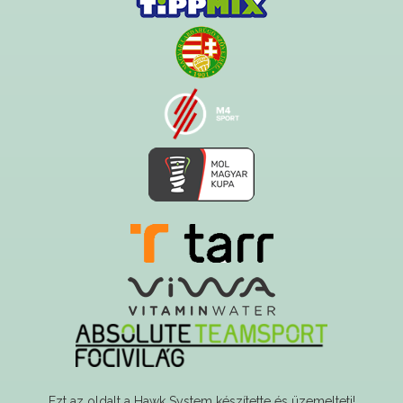
Ezt az oldalt a Hawk System készítette és üzemelteti!
A serverszolgáltatást a Govern-soft biztosítja!