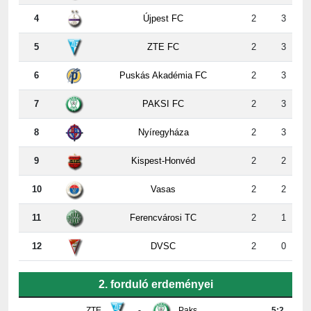
5
ZTE FC
2
3
6
Puskás Akadémia FC
2
3
7
PAKSI FC
2
3
8
Nyíregyháza
2
3
9
Kispest-Honvéd
2
2
10
Vasas
2
2
11
Ferencvárosi TC
2
1
12
DVSC
2
0
2. forduló erdeményei
ZTE
-
Paks
5:2
Újpest
-
DVSC
4:2