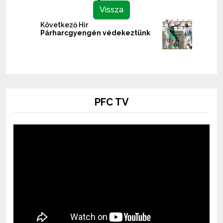
Vissza
Következő Hír
Párharcgyengén védekeztünk
PFC TV