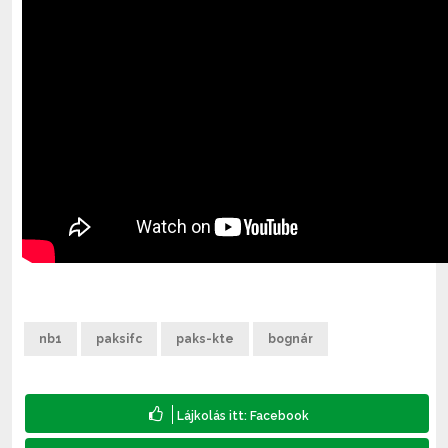
nb1
paksifc
paks-kte
bognár