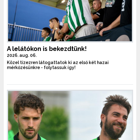
A lelátókon is bekezdtünk!
2026. aug. 06.
Közel tízezren látogattatok ki az első két hazai
mérkőzésünkre - folytassuk így!