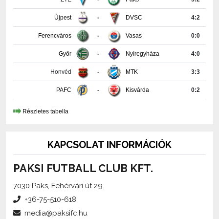
Ferencváros
-
Vasas
0:0
Győr
-
Nyíregyháza
4:0
Honvéd
-
MTK
3:3
PAFC
-
Kisvárda
0:2
Részletes tabella
KAPCSOLAT INFORMÁCIÓK
PAKSI FUTBALL CLUB KFT.
7030 Paks, Fehérvári út 29.
+36-75-510-618
media@paksifc.hu
iroda@paksifc.hu