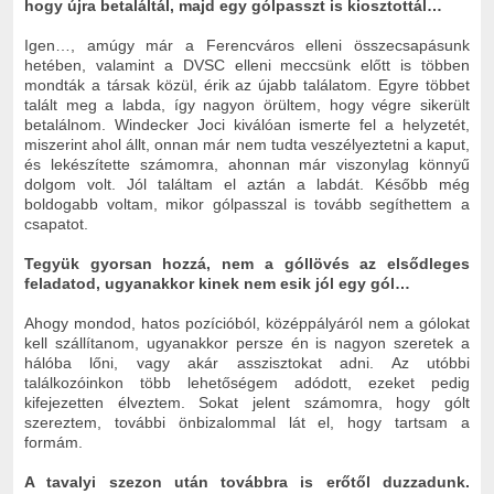
hogy újra betaláltál, majd egy gólpasszt is kiosztottál…
Igen…, amúgy már a Ferencváros elleni összecsapásunk
hetében, valamint a DVSC elleni meccsünk előtt is többen
mondták a társak közül, érik az újabb találatom. Egyre többet
talált meg a labda, így nagyon örültem, hogy végre sikerült
betalálnom. Windecker Joci kiválóan ismerte fel a helyzetét,
miszerint ahol állt, onnan már nem tudta veszélyeztetni a kaput,
és lekészítette számomra, ahonnan már viszonylag könnyű
dolgom volt. Jól találtam el aztán a labdát. Később még
boldogabb voltam, mikor gólpasszal is tovább segíthettem a
csapatot.
Tegyük gyorsan hozzá, nem a góllövés az elsődleges
feladatod, ugyanakkor kinek nem esik jól egy gól…
Ahogy mondod, hatos pozícióból, középpályáról nem a gólokat
kell szállítanom, ugyanakkor persze én is nagyon szeretek a
hálóba lőni, vagy akár asszisztokat adni. Az utóbbi
találkozóinkon több lehetőségem adódott, ezeket pedig
kifejezetten élveztem. Sokat jelent számomra, hogy gólt
szereztem, további önbizalommal lát el, hogy tartsam a
formám.
A tavalyi szezon után továbbra is erőtől duzzadunk.