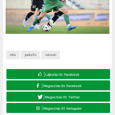
nb1
paksifc
vécsei