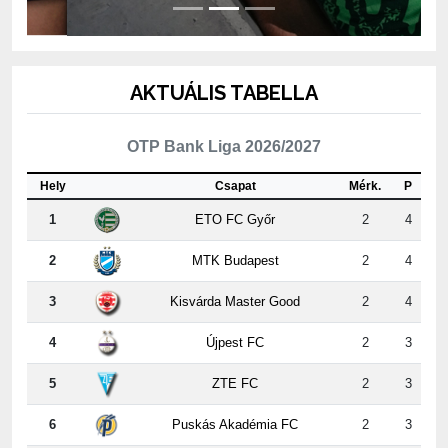
AKTUÁLIS TABELLA
OTP Bank Liga 2026/2027
Hely
Csapat
Mérk.
P
1
ETO FC Győr
2
4
2
MTK Budapest
2
4
3
Kisvárda Master Good
2
4
4
Újpest FC
2
3
5
ZTE FC
2
3
6
Puskás Akadémia FC
2
3
7
PAKSI FC
2
3