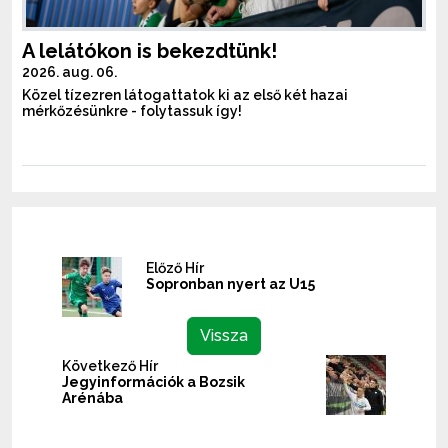
A lelátókon is bekezdtünk!
2026. aug. 06.
Közel tízezren látogattatok ki az első két hazai
mérkőzésünkre - folytassuk így!
Előző Hír
Sopronban nyert az U15
Vissza
Következő Hír
Jegyinformációk a Bozsik
Arénába