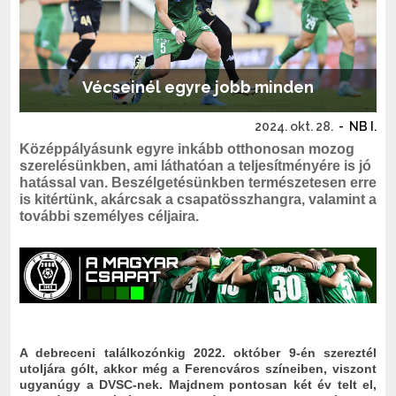
Vécseinél egyre jobb minden
2024. okt. 28.
-
NB I.
Középpályásunk egyre inkább otthonosan mozog
szerelésünkben, ami láthatóan a teljesítményére is jó
hatással van. Beszélgetésünkben természetesen erre
is kitértünk, akárcsak a csapatösszhangra, valamint a
további személyes céljaira.
A debreceni találkozónkig 2022. október 9-én szereztél
utoljára gólt, akkor még a Ferencváros színeiben, viszont
ugyanúgy a DVSC-nek. Majdnem pontosan két év telt el,