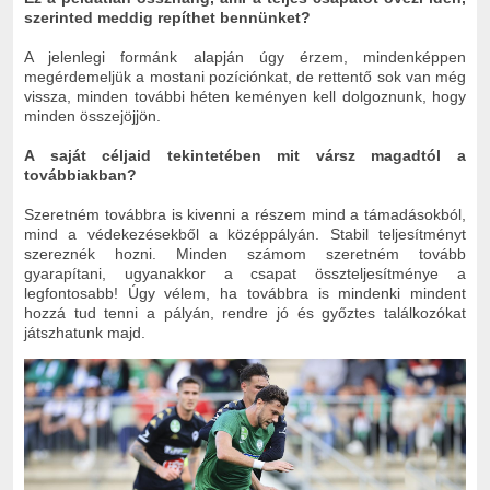
szerinted meddig repíthet bennünket?
A jelenlegi formánk alapján úgy érzem, mindenképpen
megérdemeljük a mostani pozíciónkat, de rettentő sok van még
vissza, minden további héten keményen kell dolgoznunk, hogy
minden összejöjjön.
A saját céljaid tekintetében mit vársz magadtól a
továbbiakban?
Szeretném továbbra is kivenni a részem mind a támadásokból,
mind a védekezésekből a középpályán. Stabil teljesítményt
szereznék hozni. Minden számom szeretném tovább
gyarapítani, ugyanakkor a csapat összteljesítménye a
legfontosabb! Úgy vélem, ha továbbra is mindenki mindent
hozzá tud tenni a pályán, rendre jó és győztes találkozókat
játszhatunk majd.