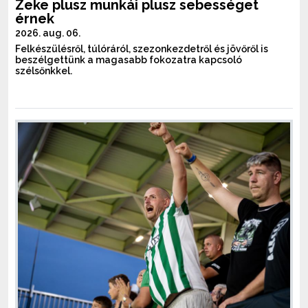
Zeke plusz munkái plusz sebességet
érnek
2026. aug. 06.
Felkészülésről, túlóráról, szezonkezdetről és jövőről is
beszélgettünk a magasabb fokozatra kapcsoló
szélsőnkkel.