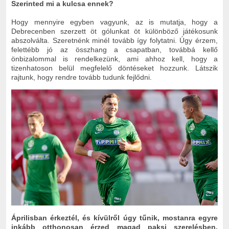
Szerinted mi a kulcsa ennek?
Hogy mennyire egyben vagyunk, az is mutatja, hogy a
Debrecenben szerzett öt gólunkat öt különböző játékosunk
abszolválta. Szeretnénk minél tovább így folytatni. Úgy érzem,
felettébb jó az összhang a csapatban, továbbá kellő
önbizalommal is rendelkezünk, ami ahhoz kell, hogy a
tizenhatoson belül megfelelő döntéseket hozzunk. Látszik
rajtunk, hogy rendre tovább tudunk fejlődni.
Áprilisban érkeztél, és kívülről úgy tűnik, mostanra egyre
inkább otthonosan érzed magad paksi szerelésben.