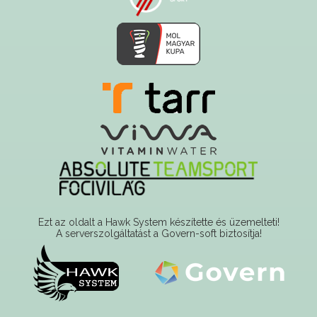
Ezt az oldalt a Hawk System készítette és üzemelteti!
A serverszolgáltatást a Govern-soft biztosítja!