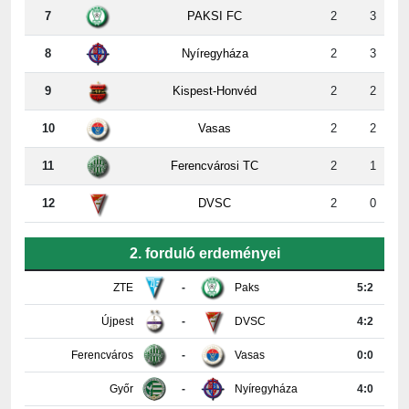
8
Nyíregyháza
2
3
9
Kispest-Honvéd
2
2
10
Vasas
2
2
11
Ferencvárosi TC
2
1
12
DVSC
2
0
2. forduló erdeményei
ZTE
-
Paks
5:2
Újpest
-
DVSC
4:2
Ferencváros
-
Vasas
0:0
Győr
-
Nyíregyháza
4:0
Honvéd
-
MTK
3:3