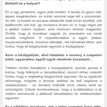
Belülről mi a helyzet?
Én is úgy gondolom, egyre jobb minden. A tavalyi év gyors volt,
éppen megérkeztem, és szinte azonnal vége lett a szezonnak.
Az idei, új évadot ez európai selejtezők miatt korán kezdtük, sok
találkozónk volt már, így mostanra érzem én is, hogy végre azt
a játékot tudom nyújtani, amit minimum elvárok magamtól.
Örülök, hogy jó formában vagyok, és szeretném ezt minél
tovább megőrizni. A csapattársakkal is egyre jobban
összecsiszolódunk, immáron láthatják, mit várhatnak tőlem, ami
fontos, hogy jól kiegészítsük egymást a középpályán.
Azon a középpályán, ahol hatalmas a verseny a csapaton
belül, ugyanakkor egytől egyik mindenki összetartó…
Többen rendre betalálunk a középpályáról, aminek persze a
kulcsa, hogy felérjünk a támadásokkal, viszont ehhez rettentő
fontos, hogy a végletekig kiegészítsük egymást. Ha az egyikünk
előremegy, mögötte a társnak stabilan be kell segítenie a
védekezésben - ez remekül működik most, ebben lehet az
erősségünk. Célunk természetesen, hogy a továbbiakban is ily
módon szervezzük a játékunk támadásban és védekezésben
egyaránt.
Ez a példátlan összhang, ami a teljes csapatot övezi idén,