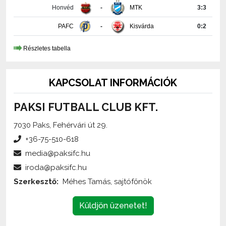
PAFC
-
Kisvárda
0:2
Részletes tabella
KAPCSOLAT INFORMÁCIÓK
PAKSI FUTBALL CLUB KFT.
7030 Paks, Fehérvári út 29.
+36-75-510-618
media@paksifc.hu
iroda@paksifc.hu
Szerkesztő:
Méhes Tamás, sajtófőnök
Küldjön üzenetet!