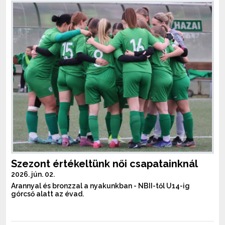
Szezont értékeltünk női csapatainknál
2026. jún. 02.
Arannyal és bronzzal a nyakunkban - NBII-től U14-ig
górcső alatt az évad.