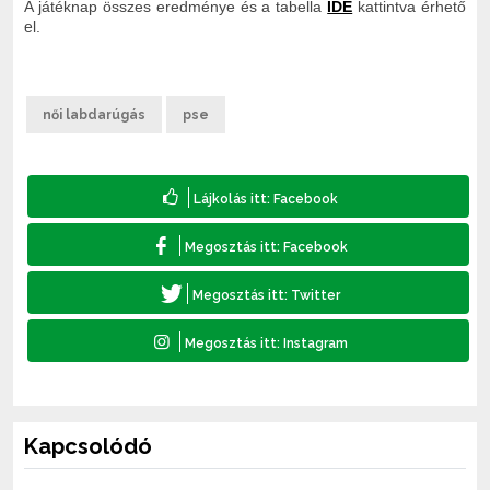
A játéknap összes eredménye és a tabella
IDE
kattintva érhető
el.
női labdarúgás
pse
Kapcsolódó