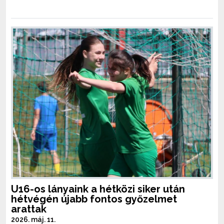
U16-os lányaink a hétközi siker után
hétvégén újabb fontos győzelmet
arattak
2026. máj. 11.