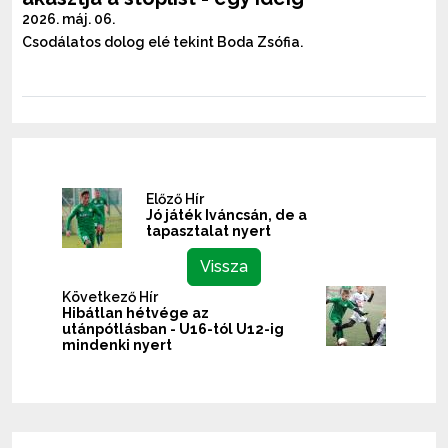
2026. máj. 06.
Csodálatos dolog elé tekint Boda Zsófia.
Előző Hír
Jó játék Iváncsán, de a
tapasztalat nyert
Vissza
Következő Hír
Hibátlan hétvége az
utánpótlásban - U16-tól U12-ig
mindenki nyert