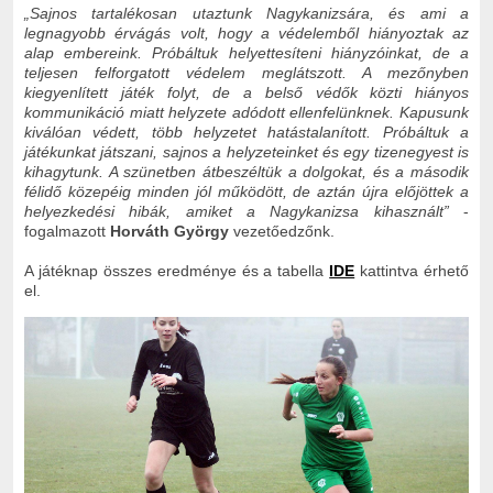
„
Sajnos tartalékosan utaztunk Nagykanizsára, és ami a
legnagyobb érvágás volt, hogy a védelemből hiányoztak az
alap embereink. Próbáltuk helyettesíteni hiányzóinkat, de a
teljesen felforgatott védelem meglátszott. A mezőnyben
kiegyenlített játék folyt, de a belső védők közti hiányos
kommunikáció miatt helyzete adódott ellenfelünknek. Kapusunk
kiválóan védett, több helyzetet hatástalanított. Próbáltuk a
játékunkat játszani, sajnos a helyzeteinket és egy tizenegyest is
kihagytunk. A szünetben átbeszéltük a dolgokat, és a második
félidő közepéig minden jól működött, de aztán újra előjöttek a
helyezkedési hibák, amiket a Nagykanizsa kihasznált
”
-
fogalmazott
Horváth György
vezetőedzőnk.
A játéknap összes eredménye és a tabella
IDE
kattintva érhető
el.