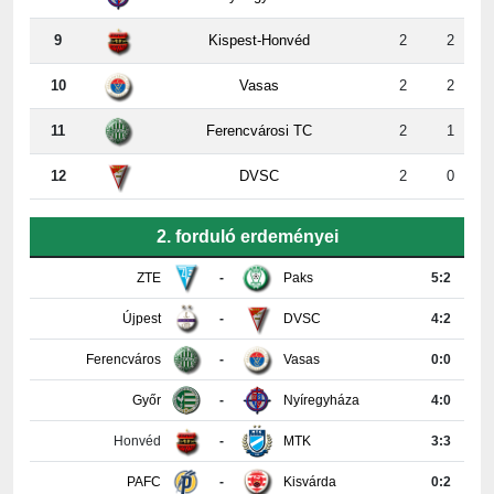
10
Vasas
2
2
11
Ferencvárosi TC
2
1
12
DVSC
2
0
2. forduló erdeményei
ZTE
-
Paks
5:2
Újpest
-
DVSC
4:2
Ferencváros
-
Vasas
0:0
Győr
-
Nyíregyháza
4:0
Honvéd
-
MTK
3:3
PAFC
-
Kisvárda
0:2
Részletes tabella