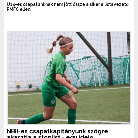
U14-es csapatunknak nem jött össze a siker a listavezető
PMFC ellen.
NBII-es csapatkapitányunk szögre
akasztja a stoplist - egy ideig