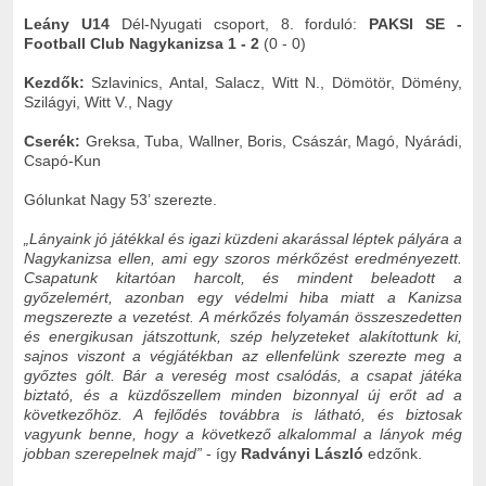
Leány U14
Dél-Nyugati csoport, 8. forduló:
PAKSI SE -
Football Club Nagykanizsa 1 - 2
(0 - 0)
Kezdők:
Szlavinics, Antal, Salacz, Witt N., Dömötör, Dömény,
Szilágyi, Witt V., Nagy
Cserék:
Greksa, Tuba, Wallner, Boris, Császár, Magó, Nyárádi,
Csapó-Kun
Gólunkat Nagy 53’ szerezte.
„
Lányaink jó játékkal és igazi küzdeni akarással léptek pályára a
Nagykanizsa ellen, ami egy szoros mérkőzést eredményezett.
Csapatunk kitartóan harcolt, és mindent beleadott a
győzelemért, azonban egy védelmi hiba miatt a Kanizsa
megszerezte a vezetést. A mérkőzés folyamán összeszedetten
és energikusan játszottunk, szép helyzeteket alakítottunk ki,
sajnos viszont a végjátékban az ellenfelünk szerezte meg a
győztes gólt. Bár a vereség most csalódás, a csapat játéka
biztató, és a küzdőszellem minden bizonnyal új erőt ad a
következőhöz. A fejlődés továbbra is látható, és biztosak
vagyunk benne, hogy a következő alkalommal a lányok még
jobban szerepelnek majd
”
- így
Radványi László
edzőnk.