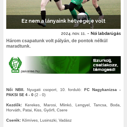
Ez nem a lányaink hétvégéje volt
2024. nov. 11.
-
Női labdarúgás
Három csapatunk volt pályán, de pontok nélkül
maradtunk.
Női NBII.
Nyugati csoport, 10. forduló:
FC Nagykanizsa -
PAKSI SE 4 - 0
(2 - 0)
Kezdők:
Kerekes, Marosi, Mlinkó, Lengyel, Tancsa, Boda,
Horváth, Patai, Kiss, Győrfi, Csere
Cserék:
Kőmíves, Lusinszki, Vadász