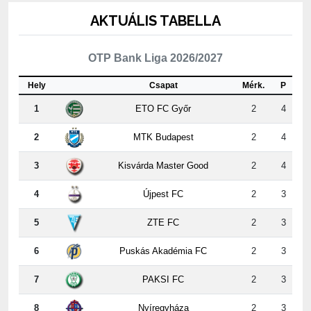
OTP Bank Liga 2026/2027
Hely
Csapat
Mérk.
P
1
ETO FC Győr
2
4
2
MTK Budapest
2
4
3
Kisvárda Master Good
2
4
4
Újpest FC
2
3
5
ZTE FC
2
3
6
Puskás Akadémia FC
2
3
7
PAKSI FC
2
3
8
Nyíregyháza
2
3
9
Kispest-Honvéd
2
2