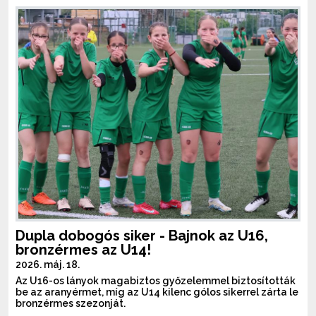
Dupla dobogós siker - Bajnok az U16,
bronzérmes az U14!
2026. máj. 18.
Az U16-os lányok magabiztos győzelemmel biztosították
be az aranyérmet, míg az U14 kilenc gólos sikerrel zárta le
bronzérmes szezonját.