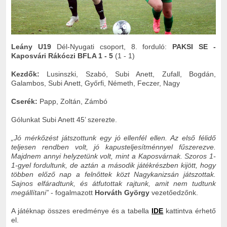
Leány U19
Dél-Nyugati csoport, 8. forduló:
PAKSI SE -
Kaposvári Rákóczi BFLA 1 - 5
(1 - 1)
Kezdők:
Lusinszki, Szabó, Subi Anett, Zufall, Bogdán,
Galambos, Subi Anett, Győrfi, Németh, Feczer, Nagy
Cserék:
Papp, Zoltán, Zámbó
Gólunkat Subi Anett 45’ szerezte.
„
Jó mérkőzést játszottunk egy jó ellenfél ellen. Az első félidő
teljesen rendben volt, jó kapusteljesítménnyel fűszerezve.
Majdnem annyi helyzetünk volt, mint a Kaposvárnak. Szoros 1-
1-gyel fordultunk, de aztán a második játékrészben kijött, hogy
többen előző nap a felnőttek közt Nagykanizsán játszottak.
Sajnos elfáradtunk, és átfutottak rajtunk, amit nem tudtunk
megállítani
”
- fogalmazott
Horváth György
vezetőedzőnk.
A játéknap összes eredménye és a tabella
IDE
kattintva érhető
el.