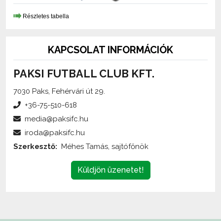
KAPCSOLAT INFORMÁCIÓK
PAKSI FUTBALL CLUB KFT.
7030 Paks, Fehérvári út 29.
+36-75-510-618
media@paksifc.hu
iroda@paksifc.hu
Szerkesztő:
Méhes Tamás, sajtófőnök
Küldjön üzenetet!