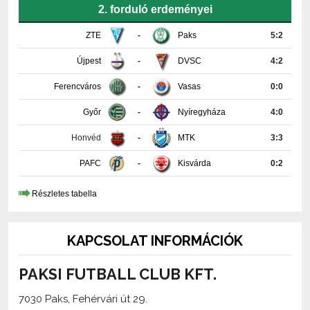
ZTE
-
Paks
5:2
Újpest
-
DVSC
4:2
Ferencváros
-
Vasas
0:0
Győr
-
Nyíregyháza
4:0
Honvéd
-
MTK
3:3
PAFC
-
Kisvárda
0:2
Részletes tabella
KAPCSOLAT INFORMÁCIÓK
PAKSI FUTBALL CLUB KFT.
7030 Paks, Fehérvári út 29.
+36-75-510-618
media@paksifc.hu