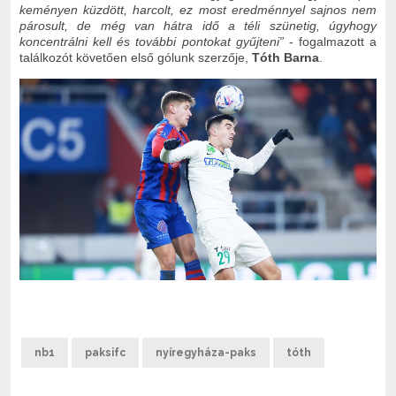
keményen küzdött, harcolt, ez most eredménnyel sajnos nem
párosult, de még van hátra idő a téli szünetig, úgyhogy
koncentrálni kell és további pontokat gyűjteni”
- fogalmazott a
találkozót követően első gólunk szerzője,
Tóth Barna
.
nb1
paksifc
nyíregyháza-paks
tóth