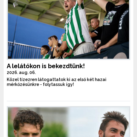
A lelátókon is bekezdtünk!
2026. aug. 06.
Közel tízezren látogattatok ki az első két hazai
mérkőzésünkre - folytassuk így!