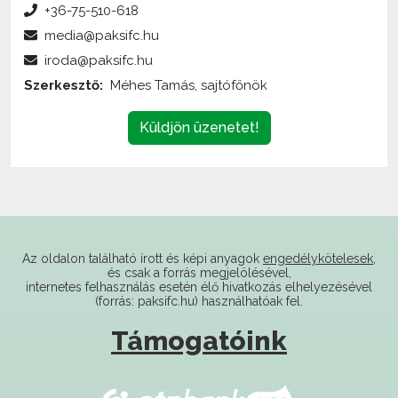
iroda@paksifc.hu
Szerkesztő:
Méhes Tamás, sajtófőnök
Küldjön üzenetet!
Az oldalon található írott és képi anyagok
engedélykötelesek
,
és csak a forrás megjelölésével,
internetes felhasználás esetén élő hivatkozás elhelyezésével
(forrás: paksifc.hu) használhatóak fel.
Támogatóink