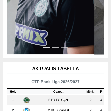
AKTUÁLIS TABELLA
OTP Bank Liga 2026/2027
Hely
Csapat
Mérk.
P
1
ETO FC Győr
2
4
2
MTK Budapest
2
4
3
Kisvárda Master Good
2
4