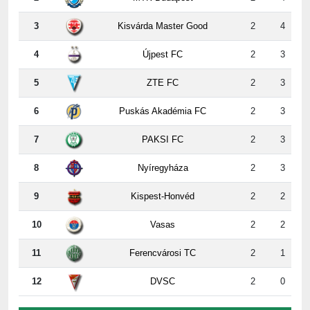
4
Újpest FC
2
3
5
ZTE FC
2
3
6
Puskás Akadémia FC
2
3
7
PAKSI FC
2
3
8
Nyíregyháza
2
3
9
Kispest-Honvéd
2
2
10
Vasas
2
2
11
Ferencvárosi TC
2
1
12
DVSC
2
0
2. forduló erdeményei