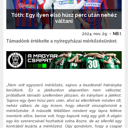
Tóth: Egy ilyen első húsz perc után nehéz
váltani
2024. nov. 29.
-
NB I.
Támadónk értékelte a nyíregyházai mérkőzésünket.
„Nem volt egyszerű mérkőzés, sajnos a kezdésnél hátrányba
kerültünk. Ez a játékunkon alapvetően nem változtat,
próbáltunk támadó szellemben játszani, és irányítani a játékot.
Sajnos egy ilyen húsz perc után, ahol az ellenfélnek minden ült,
nehéz váltani, de úgy érzem, hogy sikerült visszajönnünk a
mérkőzésbe. A második félidőben mindent egy lapra feltéve
mentünk előre, benne volt, hogy kapunk még egy gólt. A végén
egy kis szerencsével hozhattuk volna ikszre, de az ellenfél egy
kontrából lezárta a mérkőzést. Úgy gondolom, hogy a csapat