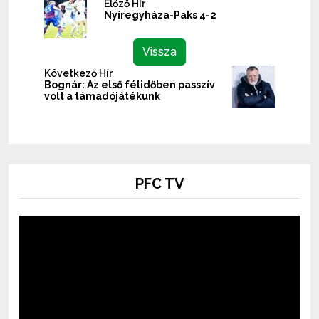
Előző Hír
Nyíregyháza-Paks 4-2
Vissza
Következő Hír
Bognár: Az első félidőben passzív
volt a támadójátékunk
PFC TV