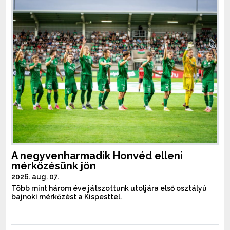
A negyvenharmadik Honvéd elleni
mérkőzésünk jön
2026. aug. 07.
Több mint három éve játszottunk utoljára első osztályú
bajnoki mérkőzést a Kispesttel.