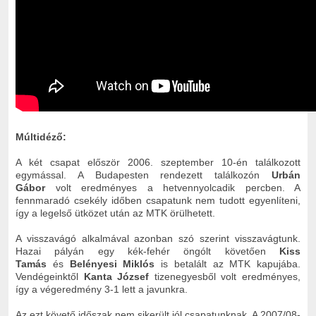
Múltidéző:
A két csapat először 2006. szeptember 10-én találkozott
egymással. A Budapesten rendezett találkozón
Urbán
Gábor
volt eredményes a hetvennyolcadik percben. A
fennmaradó csekély időben csapatunk nem tudott egyenlíteni,
így a legelső ütközet után az MTK örülhetett.
A visszavágó alkalmával azonban szó szerint visszavágtunk.
Hazai pályán egy kék-fehér öngólt követően
Kiss
Tamás
és
Belényesi Miklós
is betalált az MTK kapujába.
Vendégeinktől
Kanta József
tizenegyesből volt eredményes,
így a végeredmény 3-1 lett a javunkra.
Az ezt követő időszak nem sikerült jól csapatunknak. A 2007/08-