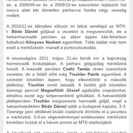
as, a 2008/09-es és a 2009/10-es szezonban lejátszott hat
meccs alatt két döntetlen párharcra futotta négy vereség
mellett.
A 2010/11-es idényben először mi láttuk vendégül az MTK-
t.
Böde Dániel
góljával a vezetést is megszereztük, de a
hetvenharmadik percben az akkor éppen kék-fehérben
futballozó
Könyves Norbert
egyenlített. Több találat már nem
esett a mérkőzésen, maradt a pontosztozkodás.
A visszavágóra 2011. május 21-én került sor a bajnokság
harmincadik fordulójában. A párharc gólgazdag mérkőzést
hozott. A második percben
Csehi Tamás
révén szereztünk
vezetést, de a félidő előtt még
Tischler Patrik
egyenlített. A
szünetet követően éppen, hogy elkezdődött a második
játékrész,
Tischler
ismét betalált. A fordító gólt követően
tizenegy perccel
Magasföldi József
egalizálta csapatunkat,
elindítva ezzel egy kétpercenkénti gólváltást. A hatvanötödik
játékpercben
Tischler
megszerezte harmadik gólját, majd a
hatvanhetedikben
Böde Dániel
talált a budapesti kapuba, 3-3.
Tizenegy perc elteltével kiváló csatárunk döntötte el a javunkra
a mérkőzést. 3-4-es végeredménnyel emlékezetes mérkőzést
követően hoztuk el a három pontot az MTK stadionjából.