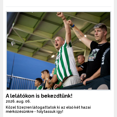
A lelátókon is bekezdtünk!
2026. aug. 06.
Közel tízezren látogattatok ki az első két hazai
mérkőzésünkre - folytassuk így!