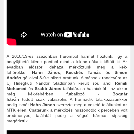
A 2018/19-es szezonban háromból hármat hoztunk, így a
begyűjthető kilenc pontból mind a kilenc nálunk kötött ki. Az
évadban először idehaza mérkőztünk meg a kék-
fehérekkel.
Hahn János
,
Kecskés Tamás
és
Simon
András
góljaival 3-0-s sikert arattunk. A második randevúra az
Új Hidegkuti Nándor Stadionban került sor, ahol
Remili
Mohamed
és
Szabó János
találatára a hazaiaktól - az akkor
még kék-fehérben futballozó -
Bognár
István
tudott csak válaszolni. A harmadik találkozásunkkor
pedig ismét
Hahn János
szerezte meg a vezető találtunkat az
MTK ellen. Csatárunk a mérkőzés huszonötödik percében volt
eredményes, találatát pedig a végső hármas sípszóig
megőriztük.