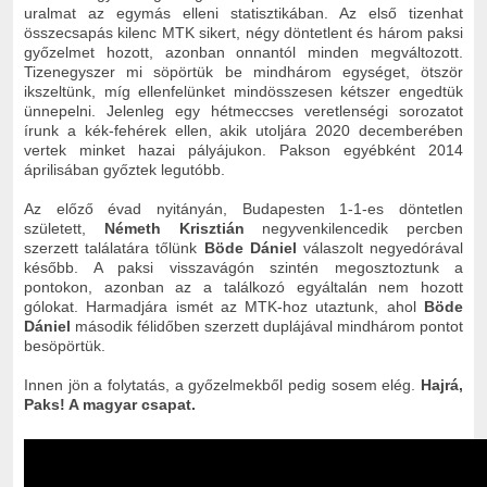
uralmat az egymás elleni statisztikában. Az első tizenhat
összecsapás kilenc MTK sikert, négy döntetlent és három paksi
győzelmet hozott, azonban onnantól minden megváltozott.
Tizenegyszer mi söpörtük be mindhárom egységet, ötször
ikszeltünk, míg ellenfelünket mindösszesen kétszer engedtük
ünnepelni. Jelenleg egy hétmeccses veretlenségi sorozatot
írunk a kék-fehérek ellen, akik utoljára 2020 decemberében
vertek minket hazai pályájukon. Pakson egyébként 2014
áprilisában győztek legutóbb.
Az előző évad nyitányán, Budapesten 1-1-es döntetlen
született,
Németh Krisztián
negyvenkilencedik percben
szerzett találatára tőlünk
Böde Dániel
válaszolt negyedórával
később. A paksi visszavágón szintén megosztoztunk a
pontokon, azonban az a találkozó egyáltalán nem hozott
gólokat. Harmadjára ismét az MTK-hoz utaztunk, ahol
Böde
Dániel
második félidőben szerzett duplájával mindhárom pontot
besöpörtük.
Innen jön a folytatás, a győzelmekből pedig sosem elég.
Hajrá,
Paks! A magyar csapat.