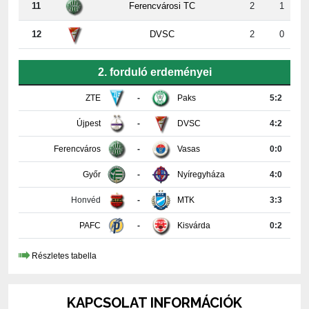
11
Ferencvárosi TC
2
1
12
DVSC
2
0
2. forduló erdeményei
ZTE
-
Paks
5:2
Újpest
-
DVSC
4:2
Ferencváros
-
Vasas
0:0
Győr
-
Nyíregyháza
4:0
Honvéd
-
MTK
3:3
PAFC
-
Kisvárda
0:2
Részletes tabella
KAPCSOLAT INFORMÁCIÓK