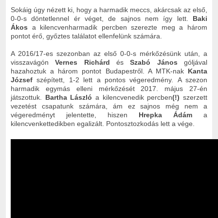
Sokáig úgy nézett ki, hogy a harmadik meccs, akárcsak az első,
0-0-s döntetlennel ér véget, de sajnos nem így lett.
Baki
Ákos
a kilencvenharmadik percben szerezte meg a három
pontot érő, győztes találatot ellenfelünk számára.
A 2016/17-es szezonban az első 0-0-s mérkőzésünk után, a
visszavágón
Vernes Richárd
és
Szabó János
góljával
hazahoztuk a három pontot Budapestről. A MTK-nak
Kanta
József
szépített, 1-2 lett a pontos végeredmény.
A szezon
harmadik egymás elleni mérkőzését 2017. május 27-én
játszottuk.
Bartha László
a kilencvenedik percben
(!)
szerzett
vezetést csapatunk számára, ám ez sajnos még nem a
végeredményt jelentette, hiszen
Hrepka Ádám
a
kilencvenkettedikben egalizált. Pontosztozkodás lett a vége.