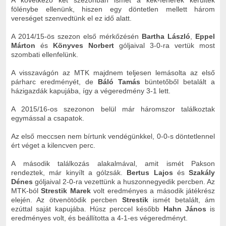
A következő két szezonban ismét a kék-fehérek kerültek
fölénybe ellenünk, hiszen egy döntetlen mellett három
vereséget szenvedtünk el ez idő alatt.
A 2014/15-ös szezon első mérkőzésén
Bartha László
,
Eppel
Márton
és
Könyves Norbert
góljaival 3-0-ra vertük most
szombati ellenfelünk.
A visszavágón az MTK majdnem teljesen lemásolta az első
párharc eredményét, de
Báló Tamás
büntetőből betalált a
házigazdák kapujába, így a végeredmény 3-1 lett.
A 2015/16-os szezonon belül már háromszor találkoztak
egymással a csapatok.
Az első meccsen nem bírtunk vendégünkkel, 0-0-s döntetlennel
ért véget a kilencven perc.
A második találkozás alakalmával, amit ismét Pakson
rendeztek, már kinyílt a gólzsák.
Bertus Lajos
és
Szakály
Dénes
góljaival 2-0-ra vezettünk a huszonnegyedik percben. Az
MTK-ból
Strestik Marek
volt eredményes a második játékrész
elején. Az ötvenötödik percben
Strestik
ismét betalált, ám
ezúttal saját kapujába. Húsz perccel később
Hahn János
is
eredményes volt, és beállította a 4-1-es végeredményt.