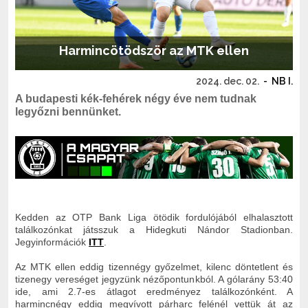
Harmincötödször az MTK ellen
2024. dec. 02.
-
NB I.
A budapesti kék-fehérek négy éve nem tudnak
legyőzni bennünket.
Kedden az OTP Bank Liga ötödik fordulójából elhalasztott
találkozónkat játsszuk a Hidegkuti Nándor Stadionban.
Jegyinformációk
ITT
.
Az MTK ellen eddig tizennégy győzelmet, kilenc döntetlent és
tizenegy vereséget jegyzünk nézőpontunkból. A gólarány 53:40
ide, ami 2.7-es átlagot eredményez találkozónként. A
harmincnégy eddig megvívott párharc felénél vettük át az