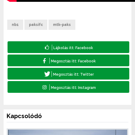
nb1
paksifc
mtk-paks
Kapcsolódó