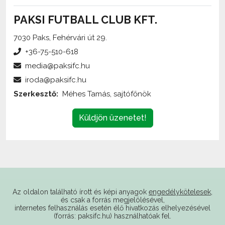
PAKSI FUTBALL CLUB KFT.
7030 Paks, Fehérvári út 29.
+36-75-510-618
media@paksifc.hu
iroda@paksifc.hu
Szerkesztő:
Méhes Tamás, sajtófőnök
Küldjön üzenetet!
Az oldalon található írott és képi anyagok
engedélykötelesek
,
és csak a forrás megjelölésével,
internetes felhasználás esetén élő hivatkozás elhelyezésével
(forrás: paksifc.hu) használhatóak fel.