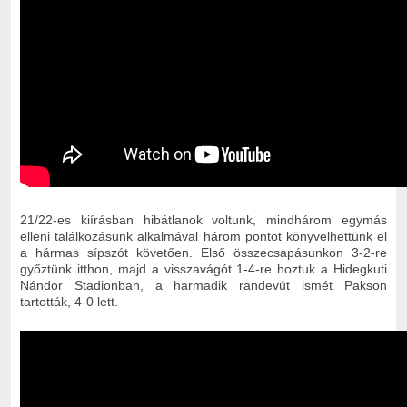
21/22-es kiírásban hibátlanok voltunk, mindhárom egymás
elleni találkozásunk alkalmával három pontot könyvelhettünk el
a hármas sípszót követően. Első összecsapásunkon 3-2-re
győztünk itthon, majd a visszavágót 1-4-re hoztuk a Hidegkuti
Nándor Stadionban, a harmadik randevút ismét Pakson
tartották, 4-0 lett.