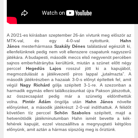
A 20/21-es kiírásban szeptember 26-án vívtunk meg először az
MTK-val, és egy 4-0-val nyitottunk.
Hahn
János
mesterhármasa
Szakály Dénes
találatával egészült ki,
ellenfelünknek pedig nem volt ellenszere csapatunk nagyszerű
játékára. A budapesti, második meccs első negyvenöt percében
sajnos emberhátrányba kerültünk, miután a szünet előtt négy
perccel
Hegedüs Lajos
rosszul jött ki a kapujából,
megmozdulását a játékvezető piros lappal „jutalmazta”. A
második játékrészben a hazaiak 3-0-s előnyt építettek fel, amit
végül
Nagy Richárd
gólja szépített 3-1-re. A szezonban a
harmadik egymás elleni találkozásunkat újra Pakson játszottuk,
az összecsapást pedig már a szünetig eldönthettük
volna.
Pintér Ádám
öngólja után
Hahn János
növelte
előnyünket, a második játékrészt 2-0-val indíthattuk. A félidőt
követően tíz perccel
Schön Szabolcs
szépített, majd a
hetvenötödik játékminutumban Hahn ismét bevette a kék-
fehérek kapuját, ezzel visszaállítva a megnyugtató kétgólos
előnyünk, amit aztán a hármas sípszóig meg is őriztünk.