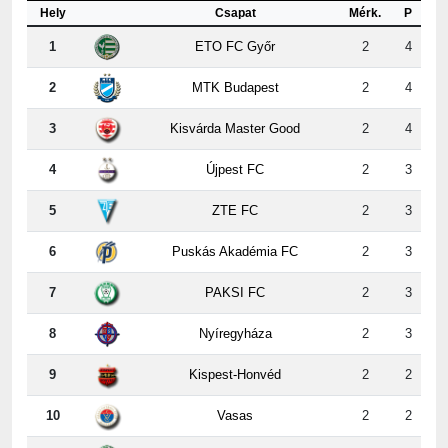
Hely
Csapat
Mérk.
P
1
ETO FC Győr
2
4
2
MTK Budapest
2
4
3
Kisvárda Master Good
2
4
4
Újpest FC
2
3
5
ZTE FC
2
3
6
Puskás Akadémia FC
2
3
7
PAKSI FC
2
3
8
Nyíregyháza
2
3
9
Kispest-Honvéd
2
2
10
Vasas
2
2