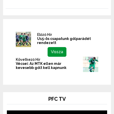
Előző Hír
U15-ös csapatunk gólparádét
rendezett
Vissza
Következő Hír
Vécsei: Az MTK ellen már
kevesebb gólt kell kapnunk
PFC TV