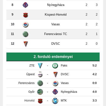
8
Nyíregyháza
2
3
9
Kispest-Honvéd
2
2
10
Vasas
2
2
11
Ferencvárosi TC
2
1
12
DVSC
2
0
2. forduló erdeményei
ZTE
-
Paks
5:2
Újpest
-
DVSC
4:2
Ferencváros
-
Vasas
0:0
Győr
-
Nyíregyháza
4:0
Honvéd
-
MTK
3:3