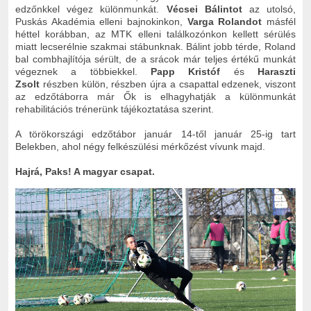
edzőnkkel végez különmunkát.
Vécsei Bálintot
az utolsó,
Puskás Akadémia elleni bajnokinkon,
Varga Rolandot
másfél
héttel korábban, az MTK elleni találkozónkon kellett sérülés
miatt lecserélnie szakmai stábunknak. Bálint jobb térde, Roland
bal combhajlítója sérült, de a srácok már teljes értékű munkát
végeznek a többiekkel.
Papp Kristóf
és
Haraszti
Zsolt
részben külön, részben újra a csapattal edzenek, viszont
az edzőtáborra már Ők is elhagyhatják a különmunkát
rehabilitációs trénerünk tájékoztatása szerint.
A törökországi edzőtábor
január 14-től január 25-ig
tart
Belekben, ahol négy felkészülési mérkőzést vívunk majd.
Hajrá, Paks! A magyar csapat.