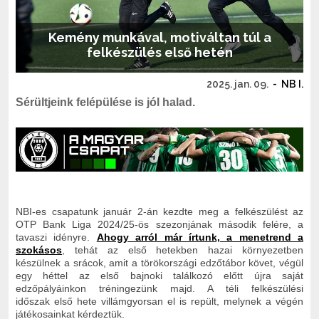
Kemény munkával, motiváltan túl a
felkészülés első hetén
2025. jan. 09.
-
NB I.
Sérültjeink felépülése is jól halad.
NBI-es csapatunk január 2-án kezdte meg a felkészülést az
OTP Bank Liga 2024/25-ös szezonjának második felére, a
tavaszi idényre.
Ahogy arról már írtunk, a menetrend a
szokásos
, tehát az első hetekben hazai környezetben
készülnek a srácok, amit a törökországi edzőtábor követ, végül
egy héttel az első bajnoki találkozó előtt újra saját
edzőpályáinkon tréningezünk majd. A téli felkészülési
időszak első hete villámgyorsan el is repült, melynek a végén
játékosainkat kérdeztük.