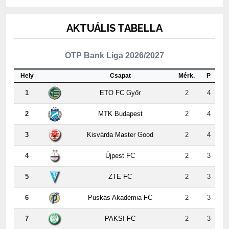
AKTUÁLIS TABELLA
OTP Bank Liga 2026/2027
Hely
Csapat
Mérk.
P
1
ETO FC Győr
2
4
2
MTK Budapest
2
4
3
Kisvárda Master Good
2
4
4
Újpest FC
2
3
5
ZTE FC
2
3
6
Puskás Akadémia FC
2
3
7
PAKSI FC
2
3