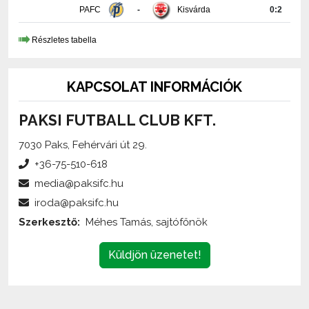
PAFC
-
Kisvárda
0:2
Részletes tabella
KAPCSOLAT INFORMÁCIÓK
PAKSI FUTBALL CLUB KFT.
7030 Paks, Fehérvári út 29.
+36-75-510-618
media@paksifc.hu
iroda@paksifc.hu
Szerkesztő:
Méhes Tamás, sajtófőnök
Küldjön üzenetet!