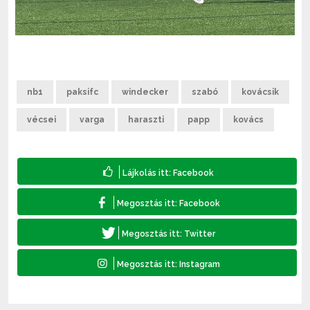
nb1
paksifc
windecker
szabó
kovácsik
vécsei
varga
haraszti
papp
kovács