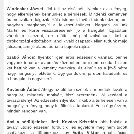
Windecker József:
Jól telt az első hét, ilyenkor az a lényeg,
hogy elkerüljenek bennünket a sérülések. Mindenki keményen
és motiváltan dolgozik. Hála Istennek füvön tudunk edzeni, ami
nagyban megkönnyíti a felkészülésünket. Nagyon örülünk
Martin és Norbi visszatérésének, jó a hangulat. Izgatottan
várjuk a szezont, de előtte még abszolválnunk kell a
törökországi edzőtábort, ahol kiváló csapatok ellen tudunk majd
játszani, ami jó alapot adhat a bajnoki rajtra.
Szabó János:
Ilyenkor igen erős edzéseink vannak, benne
vagyunk tehát az alapozás közepében, ami nem csoda, hiszen
két hetünk van a kemény munkára. Az elmúlt és a jövő hétre
nagy hangsúlyt fektetünk. Úgy gondolom, jó úton haladunk, és
a hangulat is nagyszerű.
Kovácsik Ádám:
Ahogy az előttem szólok is mondták, kiváló a
hangulat, mindenki motivált, hisz’ szeretnénk jól kezdeni a
tavaszi idényt. Az edzéseken ilyenkor inkább a terhelésen van a
hangsúly, a lényeg, hogy feltöltsük a tankokat. Én is úgy érzem,
minden rendben van.
Ami a sérültjeinket illeti: Kovács Krisztián
jobb bokája a
tavalyi utolsó edzésen fordult ki, és egyelőre még nem tudott
csatlakozni a többiekhez, így
Vuits Viktor
rehabilitációs