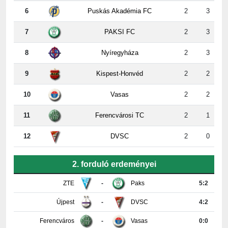
7
PAKSI FC
2
3
8
Nyíregyháza
2
3
9
Kispest-Honvéd
2
2
10
Vasas
2
2
11
Ferencvárosi TC
2
1
12
DVSC
2
0
2. forduló erdeményei
ZTE
-
Paks
5:2
Újpest
-
DVSC
4:2
Ferencváros
-
Vasas
0:0
Győr
-
Nyíregyháza
4:0