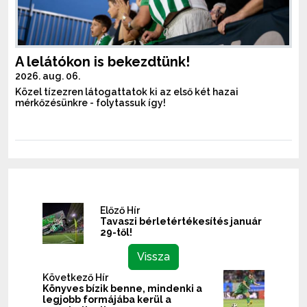
A lelátókon is bekezdtünk!
2026. aug. 06.
Közel tízezren látogattatok ki az első két hazai
mérkőzésünkre - folytassuk így!
Előző Hír
Tavaszi bérletértékesítés január
29-től!
Vissza
Következő Hír
Könyves bízik benne, mindenki a
legjobb formájába kerül a