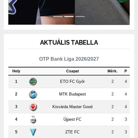
AKTUÁLIS TABELLA
OTP Bank Liga 2026/2027
Hely
Csapat
Mérk.
P
1
ETO FC Győr
2
4
2
MTK Budapest
2
4
3
Kisvárda Master Good
2
4
4
Újpest FC
2
3
5
ZTE FC
2
3
6
Puskás Akadémia FC
2
3