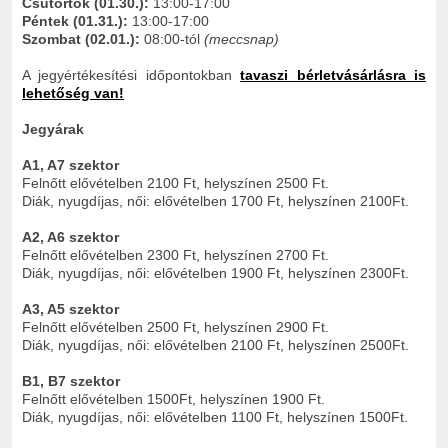
Csütörtök (01.30.):
13:00-17:00
Péntek (01.31.):
13:00-17:00
Szombat (02.01.):
08:00-tól
(meccsnap)
A jegyértékesítési időpontokban
tavaszi bérletvásárlásra is
lehetőség van!
Jegyárak
A1, A7 szektor
Felnőtt elővételben 2100 Ft, helyszínen 2500 Ft.
Diák, nyugdíjas, női: elővételben 1700 Ft, helyszínen 2100Ft.
A2, A6 szektor
Felnőtt elővételben 2300 Ft, helyszínen 2700 Ft.
Diák, nyugdíjas, női: elővételben 1900 Ft, helyszínen 2300Ft.
A3, A5 szektor
Felnőtt elővételben 2500 Ft, helyszínen 2900 Ft.
Diák, nyugdíjas, női: elővételben 2100 Ft, helyszínen 2500Ft.
B1, B7 szektor
Felnőtt elővételben 1500Ft, helyszínen 1900 Ft.
Diák, nyugdíjas, női: elővételben 1100 Ft, helyszínen 1500Ft.