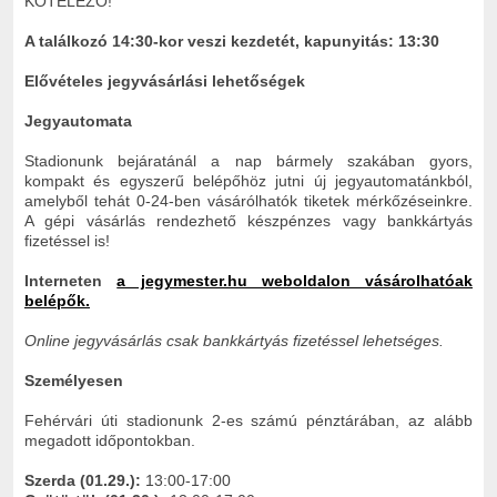
KÖTELEZŐ!
A találkozó 14:30-kor veszi kezdetét,
kapunyitás: 13:30
Elővételes jegyvásárlási lehetőségek
Jegyautomata
Stadionunk bejáratánál a nap bármely szakában gyors,
kompakt és egyszerű belépőhöz jutni új jegyautomatánkból,
amelyből tehát 0-24-ben vásárólhatók tiketek mérkőzéseinkre.
A gépi vásárlás rendezhető készpénzes vagy bankkártyás
fizetéssel is!
Interneten
a jegymester.hu weboldalon vásárolhatóak
belépők.
Online jegyvásárlás csak bankkártyás fizetéssel lehetséges.
Személyesen
Fehérvári úti stadionunk 2-es számú pénztárában, az alább
megadott időpontokban.
Szerda (01.29.):
13:00-17:00