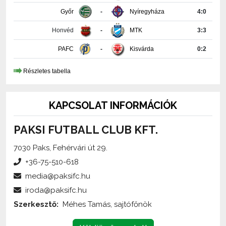
Honvéd
-
MTK
3:3
PAFC
-
Kisvárda
0:2
Részletes tabella
KAPCSOLAT INFORMÁCIÓK
PAKSI FUTBALL CLUB KFT.
7030 Paks, Fehérvári út 29.
+36-75-510-618
media@paksifc.hu
iroda@paksifc.hu
Szerkesztő:
Méhes Tamás, sajtófőnök
Küldjön üzenetet!