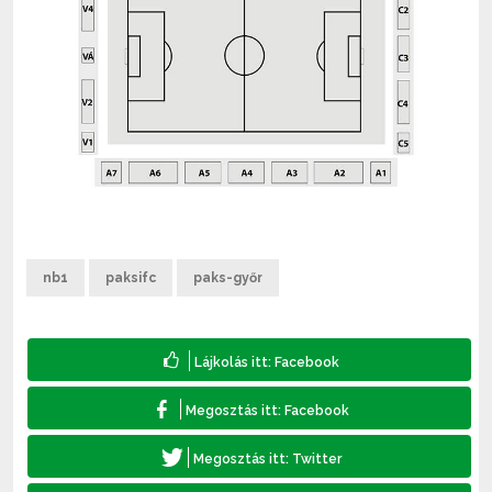
nb1
paksifc
paks-győr