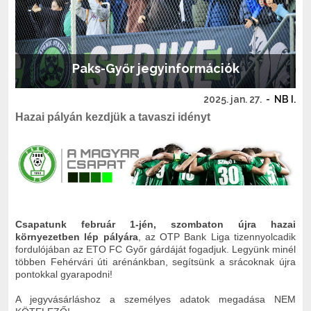
Paks-Győr jegyinformációk
2025. jan. 27.
-
NB I.
Hazai pályán kezdjük a tavaszi idényt
Csapatunk február 1-jén, szombaton újra hazai
környezetben lép pályára
, az OTP Bank Liga tizennyolcadik
fordulójában az ETO FC Győr gárdáját fogadjuk. Legyünk minél
többen Fehérvári úti arénánkban, segítsünk a srácoknak újra
pontokkal gyarapodni!
A jegyvásárláshoz a személyes adatok megadása NEM