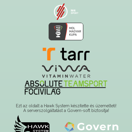
Ezt az oldalt a Hawk System készítette és üzemelteti!
A serverszolgáltatást a Govern-soft biztosítja!