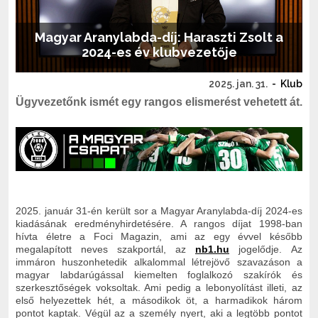
Magyar Aranylabda-díj: Haraszti Zsolt a
2024-es év klubvezetője
2025. jan. 31.
-
Klub
Ügyvezetőnk ismét egy rangos elismerést vehetett át.
2025. január 31-én került sor a Magyar Aranylabda-díj 2024-es
kiadásának eredményhirdetésére. A rangos díjat 1998-ban
hívta életre a Foci Magazin, ami az egy évvel később
megalapított neves szakportál, az
nb1.hu
jogelődje. Az
immáron huszonhetedik alkalommal létrejövő szavazáson a
magyar labdarúgással kiemelten foglalkozó szakírók és
szerkesztőségek voksoltak. Ami pedig a lebonyolítást illeti, az
első helyezettek hét, a másodikok öt, a harmadikok három
pontot kaptak. Végül az a személy nyert, aki a legtöbb pontot