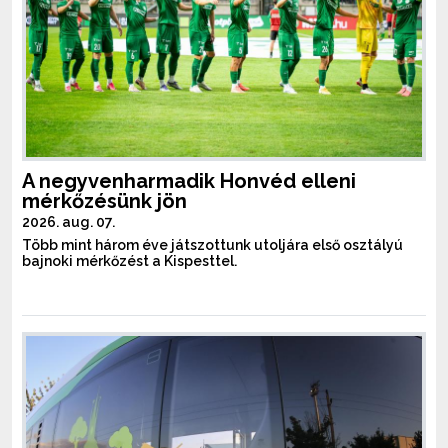
A negyvenharmadik Honvéd elleni
mérkőzésünk jön
2026. aug. 07.
Több mint három éve játszottunk utoljára első osztályú
bajnoki mérkőzést a Kispesttel.