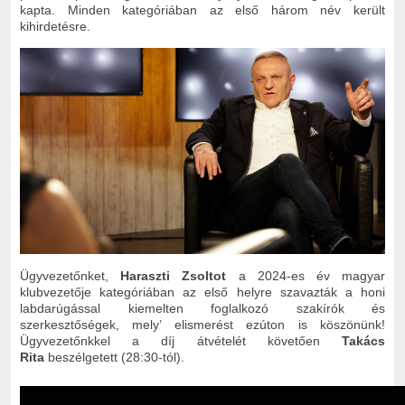
kapta. Minden kategóriában az első három név került
kihirdetésre.
Ügyvezetőnket,
Haraszti Zsoltot
a 2024-es év magyar
klubvezetője kategóriában az első helyre szavazták a honi
labdarúgással kiemelten foglalkozó szakírók és
szerkesztőségek, mely’ elismerést ezúton is köszönünk!
Ügyvezetőnkkel a díj átvételét követően
Takács
Rita
beszélgetett (28:30-tól).