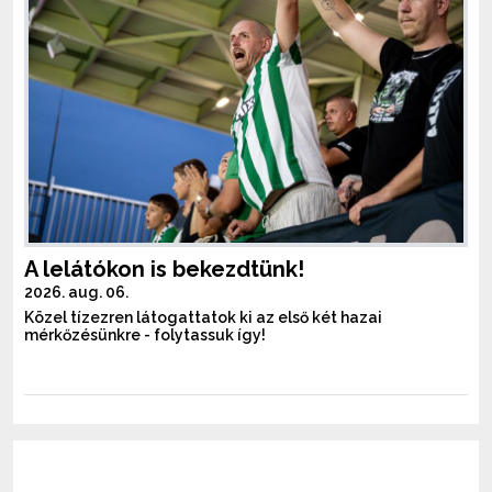
A lelátókon is bekezdtünk!
2026. aug. 06.
Közel tízezren látogattatok ki az első két hazai
mérkőzésünkre - folytassuk így!