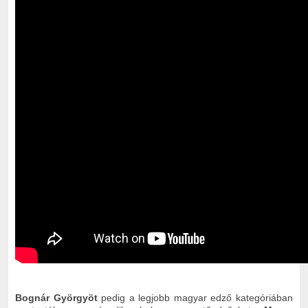
Bognár Györgyöt
pedig a legjobb magyar edző kategóriában