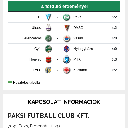
ZTE
-
Paks
5:2
Újpest
-
DVSC
4:2
Ferencváros
-
Vasas
0:0
Győr
-
Nyíregyháza
4:0
Honvéd
-
MTK
3:3
PAFC
-
Kisvárda
0:2
Részletes tabella
KAPCSOLAT INFORMÁCIÓK
PAKSI FUTBALL CLUB KFT.
7030 Paks, Fehérvári út 29.
+36-75-510-618