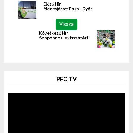
Előző Hír
Meccsjárat: Paks - Győr
Vissza
Következő Hír
Szappanos is visszatért!
PFC TV