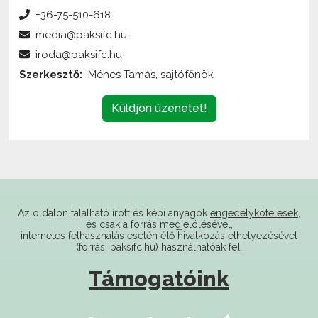
media@paksifc.hu
iroda@paksifc.hu
Szerkesztő:
Méhes Tamás, sajtófőnök
Küldjön üzenetet!
Az oldalon található írott és képi anyagok
engedélykötelesek
,
és csak a forrás megjelölésével,
internetes felhasználás esetén élő hivatkozás elhelyezésével
(forrás: paksifc.hu) használhatóak fel.
Támogatóink