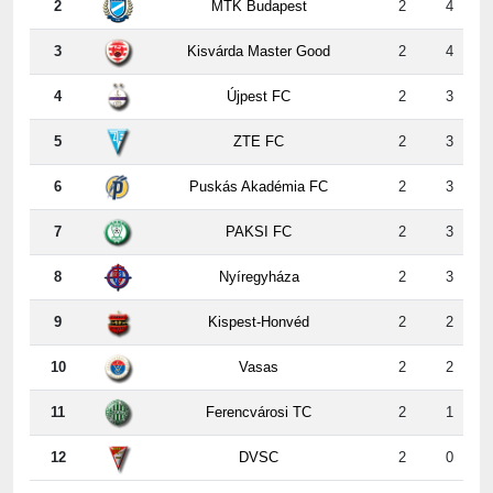
3
Kisvárda Master Good
2
4
4
Újpest FC
2
3
5
ZTE FC
2
3
6
Puskás Akadémia FC
2
3
7
PAKSI FC
2
3
8
Nyíregyháza
2
3
9
Kispest-Honvéd
2
2
10
Vasas
2
2
11
Ferencvárosi TC
2
1
12
DVSC
2
0
2. forduló erdeményei