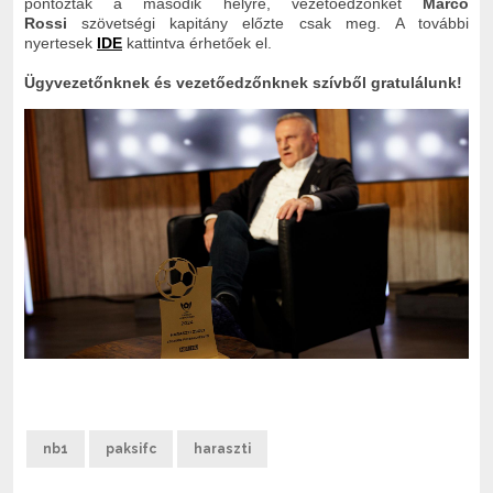
pontozták a második helyre, vezetőedzőnket
Marco
Rossi
szövetségi kapitány előzte csak meg.
A további
nyertesek
IDE
kattintva érhetőek el.
Ügyvezetőnknek és vezetőedzőnknek szívből gratulálunk!
nb1
paksifc
haraszti