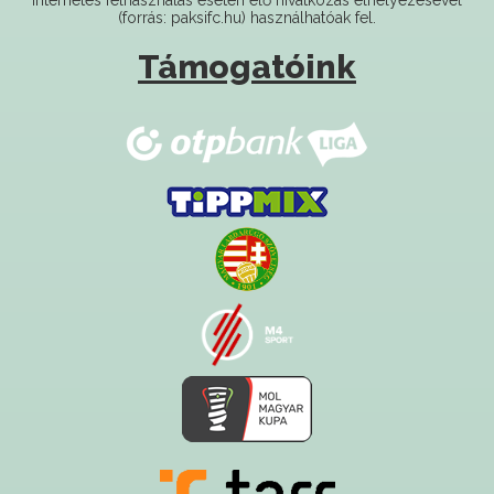
internetes felhasználás esetén élő hivatkozás elhelyezésével
(forrás: paksifc.hu) használhatóak fel.
Támogatóink