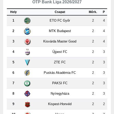
OTP Bank Liga 2026/2027
Hely
Csapat
Mérk.
P
1
ETO FC Győr
2
4
2
MTK Budapest
2
4
3
Kisvárda Master Good
2
4
4
Újpest FC
2
3
5
ZTE FC
2
3
6
Puskás Akadémia FC
2
3
7
PAKSI FC
2
3
8
Nyíregyháza
2
3
9
Kispest-Honvéd
2
2