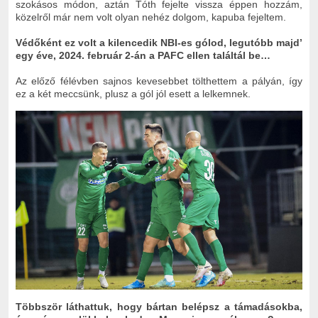
szokásos módon, aztán Tóth fejelte vissza éppen hozzám,
közelről már nem volt olyan nehéz dolgom, kapuba fejeltem.
Védőként ez volt a kilencedik NBI-es gólod, legutóbb majd’
egy éve, 2024. február 2-án a PAFC ellen találtál be…
Az előző félévben sajnos kevesebbet tölthettem a pályán, így
ez a két meccsünk, plusz a gól jól esett a lelkemnek.
Többször láthattuk, hogy bártan belépsz a támadásokba,