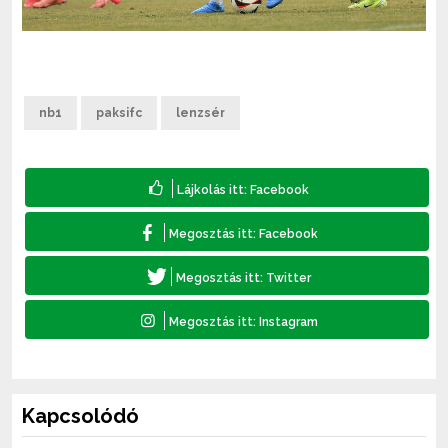
nb1
paksifc
lenzsér
Kapcsolódó