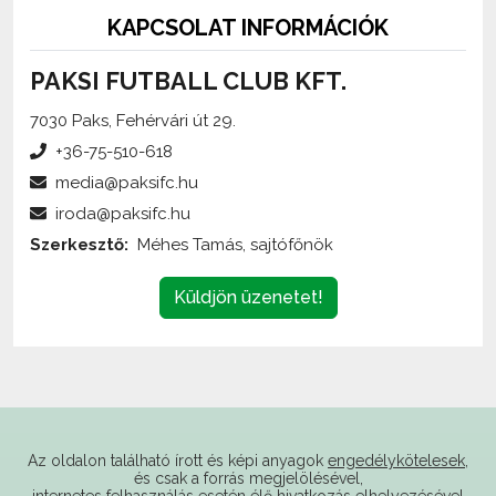
KAPCSOLAT INFORMÁCIÓK
PAKSI FUTBALL CLUB KFT.
7030 Paks, Fehérvári út 29.
+36-75-510-618
media@paksifc.hu
iroda@paksifc.hu
Szerkesztő:
Méhes Tamás, sajtófőnök
Küldjön üzenetet!
Az oldalon található írott és képi anyagok
engedélykötelesek
,
és csak a forrás megjelölésével,