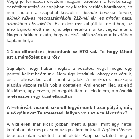
Végig jó formában éreztem magam, azonban a törökországi
edzőtábor utolsó öt napjában egy kisebb sérülés hátráltatott, és
nem tudtam a csapattal készülni
- kezdte Lenzsér Bence,
akinek NBI-es meccsszámlálója 212-nél jár, és mindet paksi
színekben abszolválta.
Ez akkor rosszul jött ki, de itthon, az
első bajnoki előtt már újra teljes értékű munkát végezhettem.
Nagyon örültem aztán, hogy az első találkozónkon a kezdőben
kaptam helyet.
1-1-es döntetlent játszottunk az ETO-val. Te hogy láttad
azt a mérkőzést belülről?
Sajnáljuk, hogy habár meglett a vezetés, végül mégis egy
ponttal kellett beérnünk. Nem úgy kezdtünk, ahogy azt vártuk,
és a felkészülés alatt ment a játék. A mérkőzés összképe
alapján viszont reális volt a döntetlen. Ami engem illet, az első
félidőben, úgy érzem, jól megoldottam a feladatom, a második
játékrészben egy kicsit elfáradtam.
A Fehérvárt viszont sikerült legyűrnünk hazai pályán, sőt,
első gólunkat Te szerezted. Milyen volt az a találkozónk?
A Vidi ellen már kicsit jobban ment a játék, mint egy héttel
korábban, de még az sem az igazi formánk volt. A gólom Vécsei
beadása után született, amit előbb Papp csúsztatott meg a