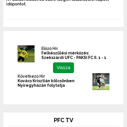
időpontot.
Előző Hír
Felkészülési mérkőzés:
Szekszárdi UFC - PAKSI FC II. 1 - 1
Vissza
Következő Hír
Kovács Krisztián kölcsönben
Nyíregyházán folytatja
PFC TV