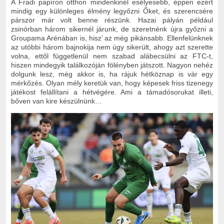
A Fradi papíron otthon mindenkinél esélyesebb, éppen ezért
mindig egy különleges élmény legyőzni Őket, és szerencsére
párszor már volt benne részünk. Hazai pályán például
zsinórban három sikernél járunk, de szeretnénk újra győzni a
Groupama Arénában is, hisz’ az még pikánsabb. Ellenfelünknek
az utóbbi három bajnokija nem úgy sikerült, ahogy azt szerette
volna, ettől függetlenül nem szabad alábecsülni az FTC-t,
hiszen mindegyik találkozóján fölényben játszott. Nagyon nehéz
dolgunk lesz, még akkor is, ha rájuk hétköznap is vár egy
mérkőzés. Olyan mély keretük van, hogy képesek friss tizenegy
játékost felállítani a hétvégére. Ami a támadósorukat illeti,
bőven van kire készülnünk…