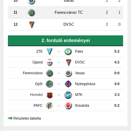
10
Vasas
2
2
11
Ferencvárosi TC
2
1
12
DVSC
2
0
2. forduló erdeményei
ZTE
-
Paks
5:2
Újpest
-
DVSC
4:2
Ferencváros
-
Vasas
0:0
Győr
-
Nyíregyháza
4:0
Honvéd
-
MTK
3:3
PAFC
-
Kisvárda
0:2
Részletes tabella