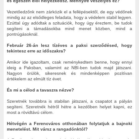
és egészen elöl helyezkedsz. Mennyire veszélyes ez?
Vezetőedzőnk nem zárkózik el a fellépésektől, de egy védőnek
mindig az az elsődleges feladata, hogy a védelem stabil legyen.
Ezúttal úgy adódtak a szituációk, hogy úgy éreztem, be tudok
segíteni a támadásokba mind menet közben, mind a
pontrúgásoknál.
Február 26-án lesz tízéves a paksi szerződésed, hogy
tekintesz erre az időszakra?
Amikor ide igazoltam, csak reménykedtem benne, hogy ennyi
ideig a Paksban, valamint az NBI-ben tudok majd játszani.
Nagyon örülök, sikeresnek és mindenképpen pozitívan
értékelem az elmúlt tíz évet.
És mi a célod a tavaszra nézve?
Szeretnék továbbra is stabilan játszani, a csapatot a pályán
segíteni. Szeretnék hétről hétre a kezdőben helyet kapni, ez
most a rövidtávú célom.
Hétvégén a Ferencváros otthonában folytatjuk a bajnoki
menetelést. Mit vársz a rangadónktól?