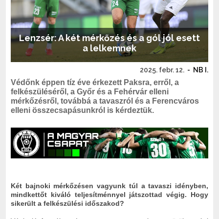
Lenzsér: A két mérkőzés és a gól jól esett
a lelkemnek
2025. febr. 12.
-
NB I.
Védőnk éppen tíz éve érkezett Paksra, erről, a
felkészüléséről, a Győr és a Fehérvár elleni
mérkőzésről, továbbá a tavaszról és a Ferencváros
elleni összecsapásunkról is kérdeztük.
Két bajnoki mérkőzésen vagyunk túl a tavaszi idényben,
mindkettőt kiváló teljesítménnyel játszottad végig. Hogy
sikerült a felkészülési időszakod?