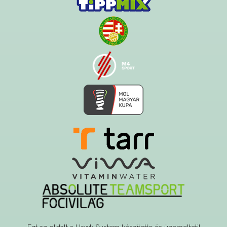
Ezt az oldalt a Hawk System készítette és üzemelteti!
A serverszolgáltatást a Govern-soft biztosítja!