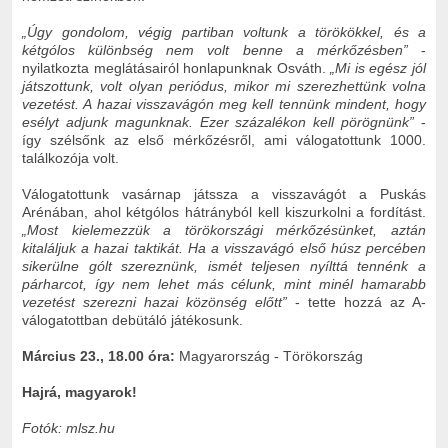
„Úgy gondolom, végig partiban voltunk a törökökkel, és a
kétgólos különbség nem volt benne a mérkőzésben”
-
nyilatkozta meglátásairól honlapunknak Osváth.
„Mi is egész jól
játszottunk, volt olyan periódus, mikor mi szerezhettünk volna
vezetést. A hazai visszavágón meg kell tennünk mindent, hogy
esélyt adjunk magunknak. Ezer százalékon kell pörögnünk”
-
így szélsőnk az első mérkőzésről, ami válogatottunk 1000.
találkozója volt.
Válogatottunk vasárnap játssza a visszavágót a Puskás
Arénában, ahol kétgólos hátrányból kell kiszurkolni a fordítást.
„Most kielemezzük a törökországi mérkőzésünket, aztán
kitaláljuk a hazai taktikát. Ha a visszavágó első húsz percében
sikerülne gólt szereznünk, ismét teljesen nyílttá tennénk a
párharcot, így nem lehet más célunk, mint minél hamarabb
vezetést szerezni hazai közönség előtt”
- tette hozzá az A-
válogatottban debütáló játékosunk.
Március 23., 18.00 óra:
Magyarország - Törökország
Hajrá, magyarok!
Fotók: mlsz.hu