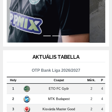
AKTUÁLIS TABELLA
OTP Bank Liga 2026/2027
Hely
Csapat
Mérk.
P
1
ETO FC Győr
2
4
2
MTK Budapest
2
4
3
Kisvárda Master Good
2
4
4
Újpest FC
2
3