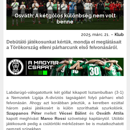
Osváth: A kétgólos különbség nem volt
benne
2025. márc. 21.
-
Klub
Debütáló játékosunkat kértük, mondja el meglátásait
a Törökország elleni párharcunk első felvonásáról.
Labdarúgó-válogatottunk két góllal kikapott Isztambulban (3-1)
a Nemzetek Ligája A-divíziós tagságáért folyó párharc első
felvonásán. Ahogy azt korábban jeleztük, a keretben ezúttal
három paksi játékosért is külön szoríthattak szurkolóink.
Szappanos Péter
mellett
Vécsei Bálint
és
Osváth Attila
kapott meghívást
Marco Rossi
szövetségi kapitánytól. Utóbbi
játékosunk pedig a csütörtöki mérkőzésen be is mutatkozhatott
nemzeti színekben.