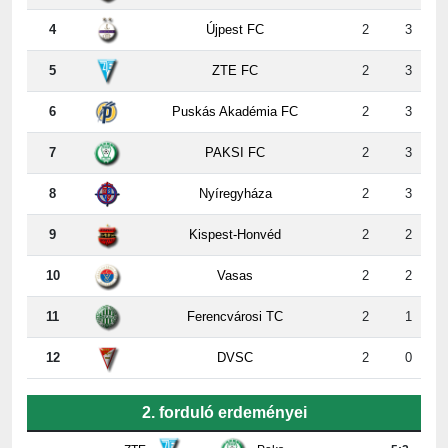
5
ZTE FC
2
3
6
Puskás Akadémia FC
2
3
7
PAKSI FC
2
3
8
Nyíregyháza
2
3
9
Kispest-Honvéd
2
2
10
Vasas
2
2
11
Ferencvárosi TC
2
1
12
DVSC
2
0
2. forduló erdeményei
ZTE
-
Paks
5:2
Újpest
-
DVSC
4:2