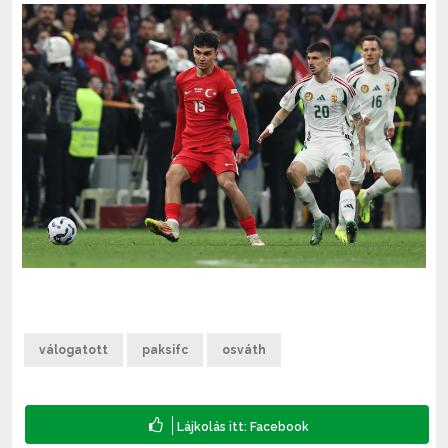
válogatott
paksifc
osváth