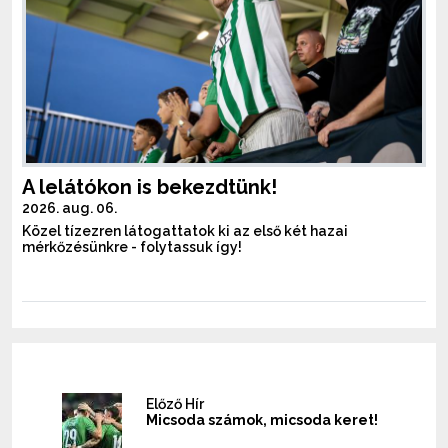
A lelátókon is bekezdtünk!
2026. aug. 06.
Közel tízezren látogattatok ki az első két hazai
mérkőzésünkre - folytassuk így!
Előző Hír
Micsoda számok, micsoda keret!