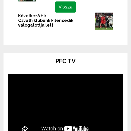
Vissza
Következő Hír
Osváth klubunk kilencedik
válogatottja lett
PFC TV