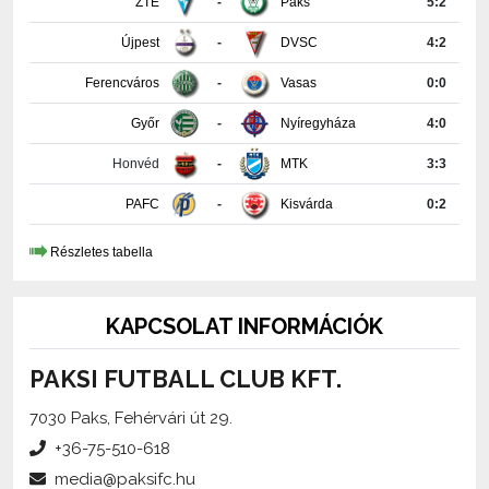
Ferencváros
-
Vasas
0:0
Győr
-
Nyíregyháza
4:0
Honvéd
-
MTK
3:3
PAFC
-
Kisvárda
0:2
Részletes tabella
KAPCSOLAT INFORMÁCIÓK
PAKSI FUTBALL CLUB KFT.
7030 Paks, Fehérvári út 29.
+36-75-510-618
media@paksifc.hu
iroda@paksifc.hu