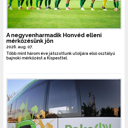
A negyvenharmadik Honvéd elleni
mérkőzésünk jön
2026. aug. 07.
Több mint három éve játszottunk utoljára első osztályú
bajnoki mérkőzést a Kispesttel.