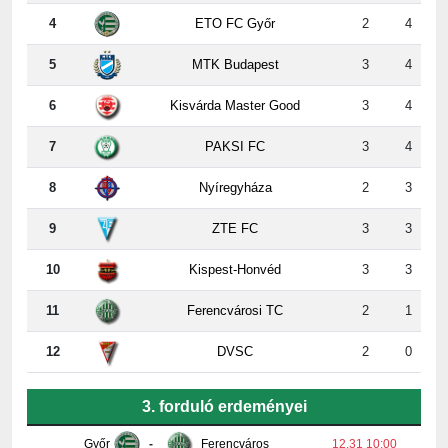
5
MTK Budapest
3
4
6
Kisvárda Master Good
3
4
7
PAKSI FC
3
4
8
Nyíregyháza
2
3
9
ZTE FC
3
3
10
Kispest-Honvéd
3
3
11
Ferencvárosi TC
2
1
12
DVSC
2
0
3. forduló erdeményei
Győr
-
Ferencváros
12.31 10:00
Paks
-
Honvéd
2:2