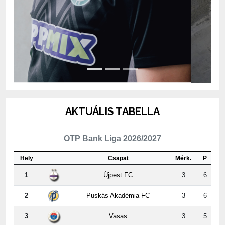
AKTUÁLIS TABELLA
OTP Bank Liga 2026/2027
Hely
Csapat
Mérk.
P
1
Újpest FC
3
6
2
Puskás Akadémia FC
3
6
3
Vasas
3
5
4
ETO FC Győr
2
4