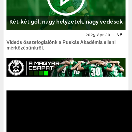
Két-két gól, nagy helyzetek, nagy védések
2025. ápr. 20.
-
NB I.
Videós összefoglalónk a Puskás Akadémia elleni
mérkőzésünkről.