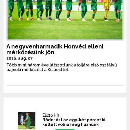
A negyvenharmadik Honvéd elleni
mérkőzésünk jön
2026. aug. 07.
Több mint három éve játszottunk utoljára első osztályú
bajnoki mérkőzést a Kispesttel.
Előző Hír
Böde: Azt az egy-két percet ki
kellett volna még húznunk