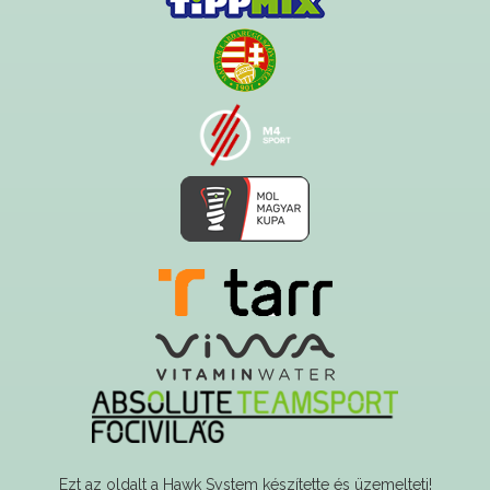
Ezt az oldalt a Hawk System készítette és üzemelteti!
A serverszolgáltatást a Govern-soft biztosítja!