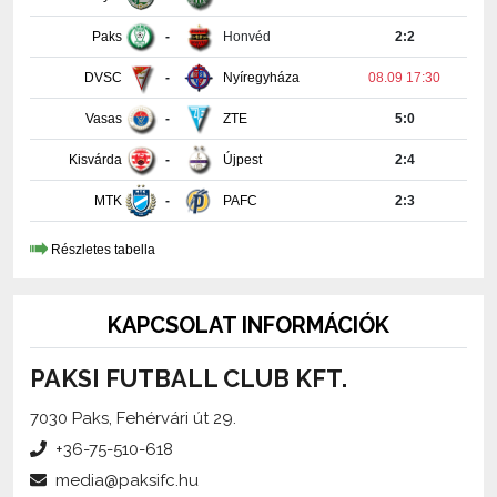
DVSC
-
Nyíregyháza
08.09 17:30
Vasas
-
ZTE
5:0
Kisvárda
-
Újpest
2:4
MTK
-
PAFC
2:3
Részletes tabella
KAPCSOLAT INFORMÁCIÓK
PAKSI FUTBALL CLUB KFT.
7030 Paks, Fehérvári út 29.
+36-75-510-618
media@paksifc.hu
iroda@paksifc.hu
Szerkesztő:
Méhes Tamás, sajtófőnök