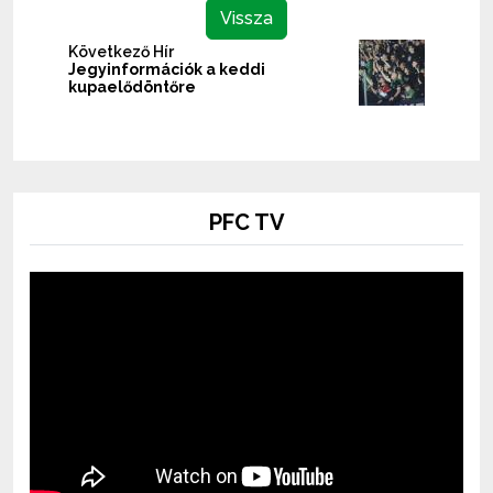
Vissza
Következő Hír
Jegyinformációk a keddi
kupaelődöntőre
PFC TV