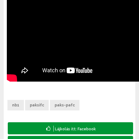
nb1
paksifc
paks-pafc