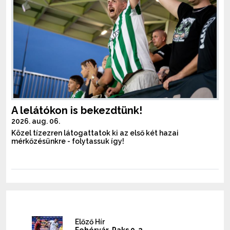
A lelátókon is bekezdtünk!
2026. aug. 06.
Közel tízezren látogattatok ki az első két hazai
mérkőzésünkre - folytassuk így!
Előző Hír