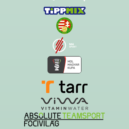
Ezt az oldalt a Hawk System készítette és üzemelteti!