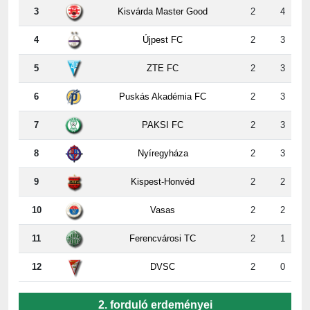
4
Újpest FC
2
3
5
ZTE FC
2
3
6
Puskás Akadémia FC
2
3
7
PAKSI FC
2
3
8
Nyíregyháza
2
3
9
Kispest-Honvéd
2
2
10
Vasas
2
2
11
Ferencvárosi TC
2
1
12
DVSC
2
0
2. forduló erdeményei
ZTE
-
Paks
5:2