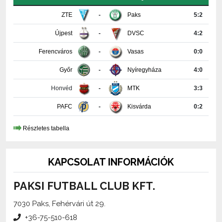
Újpest
-
DVSC
4:2
Ferencváros
-
Vasas
0:0
Győr
-
Nyíregyháza
4:0
Honvéd
-
MTK
3:3
PAFC
-
Kisvárda
0:2
Részletes tabella
KAPCSOLAT INFORMÁCIÓK
PAKSI FUTBALL CLUB KFT.
7030 Paks, Fehérvári út 29.
+36-75-510-618
media@paksifc.hu