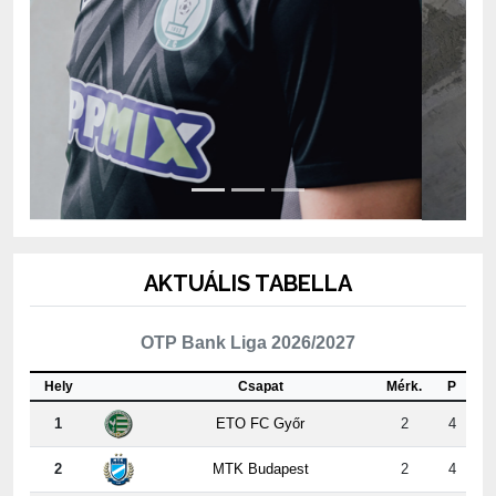
AKTUÁLIS TABELLA
OTP Bank Liga 2026/2027
Hely
Csapat
Mérk.
P
1
ETO FC Győr
2
4
2
MTK Budapest
2
4
3
Kisvárda Master Good
2
4