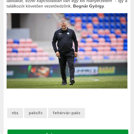
labdákat, ezzel kapcsolatban van egy kis hiányérzetem”
- így a
találkozót követően vezetőedzőnk,
Bognár György
.
nb1
paksifc
fehérvár-paks