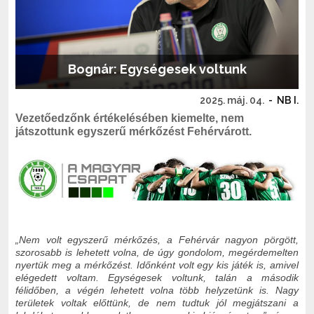
Bognár: Egységesek voltunk
2025. máj. 04.
-
NB I.
Vezetőedzőnk értékelésében kiemelte, nem
játszottunk egyszerű mérkőzést Fehérvárott.
„Nem volt egyszerű mérkőzés, a Fehérvár nagyon pörgött,
szorosabb is lehetett volna, de úgy gondolom, megérdemelten
nyertük meg a mérkőzést. Időnként volt egy kis játék is, amivel
elégedett voltam. Egységesek voltunk, talán a második
félidőben, a végén lehetett volna több helyzetünk is. Nagy
területek voltak előttünk, de nem tudtuk jól megjátszani a