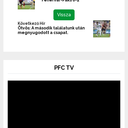
Fehérvár-Paks 0-2
Vissza
Következő Hír
Ötvös: A második találatunk után
megnyugodott a csapat.
PFC TV