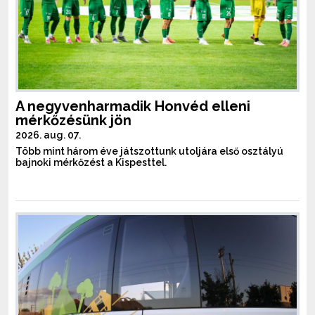
A negyvenharmadik Honvéd elleni
mérkőzésünk jön
2026. aug. 07.
Több mint három éve játszottunk utoljára első osztályú
bajnoki mérkőzést a Kispesttel.