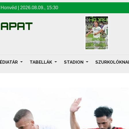
-
Honvéd
|
2026.08.09
.,
15:30
SAPAT
ÉDIATÁR
TABELLÁK
STADION
SZURKOLÓKN