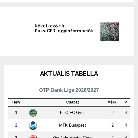
Következő Hír
Paks-CFR jegyinformációk
AKTUÁLIS TABELLA
OTP Bank Liga 2026/2027
Hely
Csapat
Mérk.
P
1
ETO FC Győr
2
4
2
MTK Budapest
2
4
3
Kisvárda Master Good
2
4