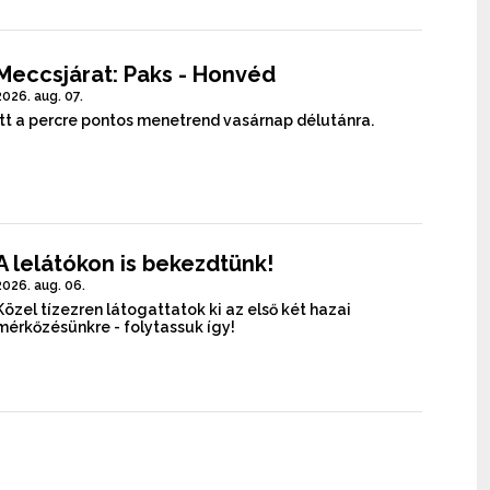
Meccsjárat: Paks - Honvéd
2026. aug. 07.
Itt a percre pontos menetrend vasárnap délutánra.
A lelátókon is bekezdtünk!
2026. aug. 06.
Közel tízezren látogattatok ki az első két hazai
mérkőzésünkre - folytassuk így!