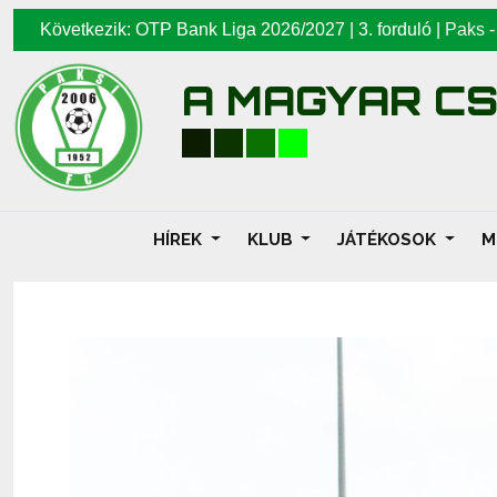
Következik: OTP Bank Liga 2026/2027 | 3. forduló |
Paks
A MAGYAR C
HÍREK
KLUB
JÁTÉKOSOK
M