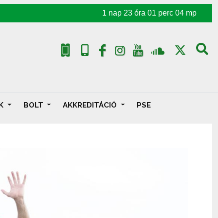
1
nap
23
óra
01
perc
03
mp
AK
BOLT
AKKREDITÁCIÓ
PSE