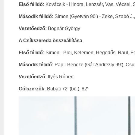
Első félidő:
Kovácsik - Hinora, Lenzsér, Vas, Vécsei, 
Második félidő:
Simon (Gyetván 90') - Zeke, Szabó J.
Vezetőedző:
Bognár György
A
Csíkszereda
összeállítása
Első félidő:
Simon - Bloj, Kelemen, Hegedűs, Raul, Fe
Második félidő:
Pap - Bencze (Gál-Andrezly 99'), Csür
Vezetőedző:
Ilyés Róbert
Gólszerzők:
Babati 72' (bü.), 82'