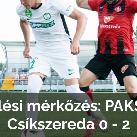
lési mérkőzés: PAKS
Csíkszereda 0 - 2