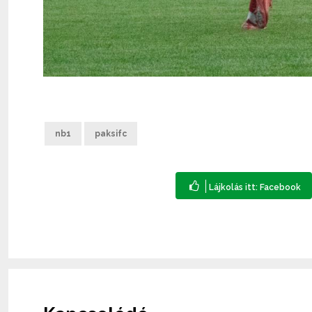
nb1
paksifc