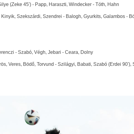
Silye (Zeke 45') - Papp, Haraszti, Windecker - Tóth, Hahn
, Kinyik, Szekszárdi, Szendrei - Balogh, Gyurkits, Galambos - 
renczi - Szabó, Végh, Jebari - Ceara, Dolny
ös, Veres, Bödő, Torvund - Szilágyi, Babati, Szabó (Erdei 90'), 