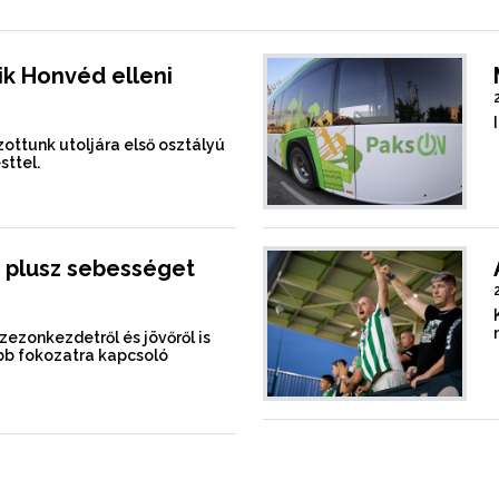
k Honvéd elleni
ottunk utoljára első osztályú
sttel.
 plusz sebességet
szezonkezdetről és jövőről is
b fokozatra kapcsoló