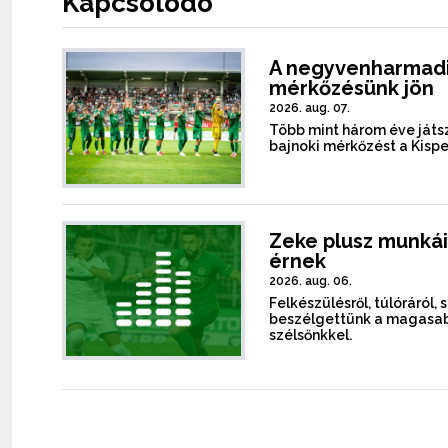
Kapcsolódó
A negyvenharmadi
mérkőzésünk jön
2026. aug. 07.
Több mint három éve játsz
bajnoki mérkőzést a Kispe
Zeke plusz munkái
érnek
2026. aug. 06.
Felkészülésről, túlóráról, 
beszélgettünk a magasab
szélsőnkkel.