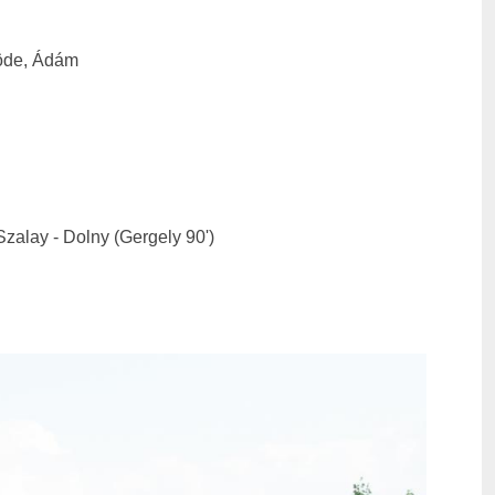
Böde, Ádám
Szalay - Dolny (Gergely 90')