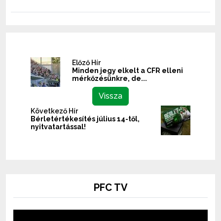
Előző Hír
Minden jegy elkelt a CFR elleni
mérkőzésünkre, de...
Vissza
Következő Hír
Bérletértékesítés július 14-től,
nyitvatartással!
PFC TV