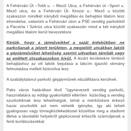
A Fehérvári Út –Toldi u. – Mező Utca, a Fehérvári út –Sport u.
Mező utca, és a Fehérvári Út- Kinizsi u.- Mező u közötti
szakaszon mindkét irányból megállási és behajtási tilalom lesz
elrendelve, valamint a Fehérvári úton a PSE vendég parkolótól
a Pacsirta / Szérüs utca közötti szakaszán mind a két irányból
megállási tilalom kerül bevezetésre.
Kérjük, hogy a járműveikkel a saját érdekükben ne
parkoljanak a jelzett területen, a megjelölt utcákban lakók
a gépjárművüket lehetőség szerint udvarban tárolják vagy
az említett útszakaszokon kívül.
A lezárt területekre történő
behajtáshoz az ott lakók bejutása a lakcím igazoló okmány
felmutatása mellett biztosítva lesz.
A szabálytalanul parkoló gépjárművek elszállításra kerülnek.
Paks város határában lévő
"
úgynevezett vendég parkoló„
használatára az eddigi gyakorlattól eltérően kizárólag a vendég
szurkolóknak lesz lehetőségük, tehát a mérkőzésre érkező
hazai szurkolók azt nem vehetik igénybe, így aki teheti
gyalogosan vagy tömegközlekedéssel közelítse meg a stadiont
illetve a távolabbi helyekről gépkocsival érkezők számoljanak a
fenti korlátozásokkal.