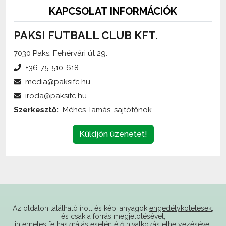
PAKSI FUTBALL CLUB KFT.
7030 Paks, Fehérvári út 29.
+36-75-510-618
media@paksifc.hu
iroda@paksifc.hu
Szerkesztő:
Méhes Tamás, sajtófőnök
Küldjön üzenetet!
Az oldalon található írott és képi anyagok
engedélykötelesek
,
és csak a forrás megjelölésével,
internetes felhasználás esetén élő hivatkozás elhelyezésével
(forrás: paksifc.hu) használhatóak fel.