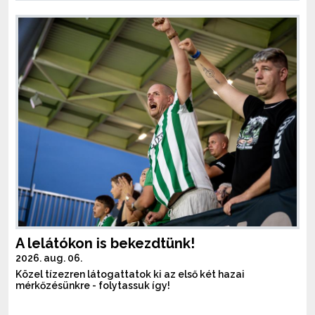
A lelátókon is bekezdtünk!
2026. aug. 06.
Közel tízezren látogattatok ki az első két hazai
mérkőzésünkre - folytassuk így!