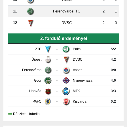
12
DVSC
2
0
2. forduló erdeményei
ZTE
-
Paks
5:2
Újpest
-
DVSC
4:2
Ferencváros
-
Vasas
0:0
Győr
-
Nyíregyháza
4:0
Honvéd
-
MTK
3:3
PAFC
-
Kisvárda
0:2
Részletes tabella
KAPCSOLAT INFORMÁCIÓK