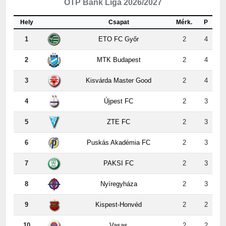
Hely
Csapat
Mérk.
P
1
ETO FC Győr
2
4
2
MTK Budapest
2
4
3
Kisvárda Master Good
2
4
4
Újpest FC
2
3
5
ZTE FC
2
3
6
Puskás Akadémia FC
2
3
7
PAKSI FC
2
3
8
Nyíregyháza
2
3
9
Kispest-Honvéd
2
2
10
Vasas
2
2
11
Ferencvárosi TC
2
1