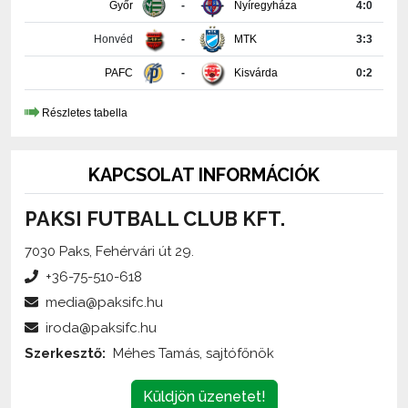
Honvéd
-
MTK
3:3
PAFC
-
Kisvárda
0:2
Részletes tabella
KAPCSOLAT INFORMÁCIÓK
PAKSI FUTBALL CLUB KFT.
7030 Paks, Fehérvári út 29.
+36-75-510-618
media@paksifc.hu
iroda@paksifc.hu
Szerkesztő:
Méhes Tamás, sajtófőnök
Küldjön üzenetet!