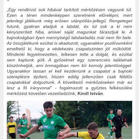
„Egy rendkívül sok hibával tarkított mérkőzésen vagyunk túl.
Ezen a téren mindenképpen szeretnénk előrelépni, mert
jelenlegi játékunk még erősen utánpótlás-jellegű. Rengeteget
futunk, gyakran eladjuk a labdát, és túl sok a ki nem
kényszerített hiba, amivel saját magunkat fárasztjuk le. A
bajnokságban ilyen mennyiségű labdaeladás már nem fér bele.
Az összjátékunk ezúttal is akadozott, ugyanakkor pozitívumként
emelhető ki, hogy a védekezés csapatszinten jól működött.
Mindenki fegyelmezetten, lelkesen tette a dolgát, és ezúttal
sem kaptunk gólt. A győzelmet egy szerencsés találatnak
köszönhetjük, ami önmagában nem bír komoly jelentőséggel.
Ugyanakkor lassan el kell kezdenünk a csapatot a bajnoki
szereplésre építeni, hiszen eddig jellemzően csak félidős
csapatokkal dolgoztunk. A következő mérkőzéseken már ez
lesz a fő irányvonal"
- fogalmazott a győztes felkészülési
mérkőzést követően vezetőedzőnk,
Kindl István
.