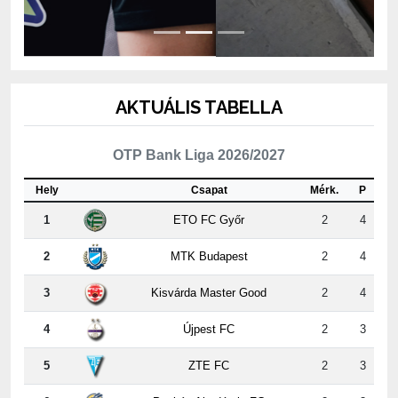
AKTUÁLIS TABELLA
OTP Bank Liga 2026/2027
Hely
Csapat
Mérk.
P
1
ETO FC Győr
2
4
2
MTK Budapest
2
4
3
Kisvárda Master Good
2
4
4
Újpest FC
2
3
5
ZTE FC
2
3
6
Puskás Akadémia FC
2
3