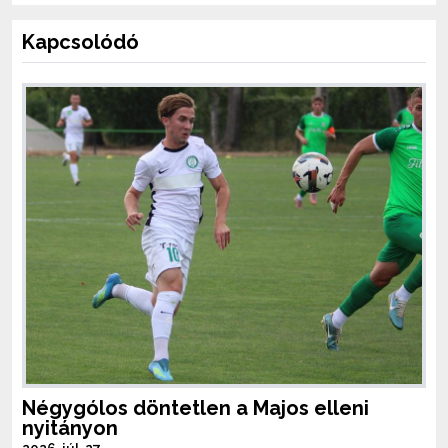
Kapcsolódó
Négygólos döntetlen a Majos elleni
nyitányon