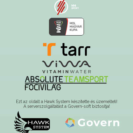
Ezt az oldalt a Hawk System készítette és üzemelteti!
A serverszolgáltatást a Govern-soft biztosítja!