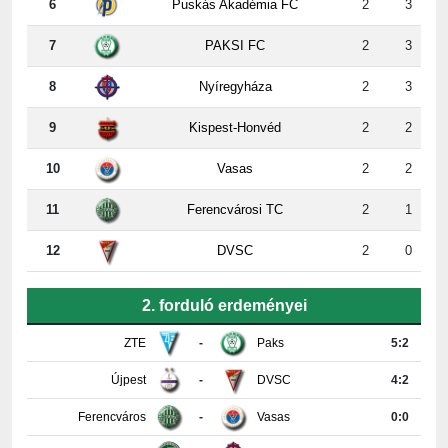
7
PAKSI FC
2
3
8
Nyíregyháza
2
3
9
Kispest-Honvéd
2
2
10
Vasas
2
2
11
Ferencvárosi TC
2
1
12
DVSC
2
0
2. forduló erdeményei
ZTE
-
Paks
5:2
Újpest
-
DVSC
4:2
Ferencváros
-
Vasas
0:0
Győr
-
Nyíregyháza
4:0