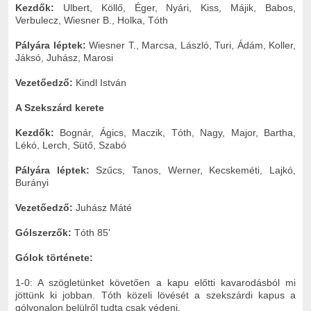
Kezdők:
Ulbert, Köllő, Éger, Nyári, Kiss, Májik, Babos,
Verbulecz, Wiesner B., Holka, Tóth
Pályára léptek:
Wiesner T., Marcsa, László, Turi, Ádám, Koller,
Jáksó, Juhász, Marosi
Vezetőedző:
Kindl István
A Szekszárd kerete
Kezdők:
Bognár, Ágics, Maczik, Tóth, Nagy, Major, Bartha,
Lékó, Lerch, Sütő, Szabó
Pályára léptek:
Szűcs, Tanos, Werner, Kecskeméti, Lajkó,
Burányi
Vezetőedző:
Juhász Máté
Gólszerzők:
Tóth 85'
Gólok története:
1-0: A szögletünket követően a kapu előtti kavarodásból mi
jöttünk ki jobban. Tóth közeli lövését a szekszárdi kapus a
gólvonalon belülről tudta csak védeni.