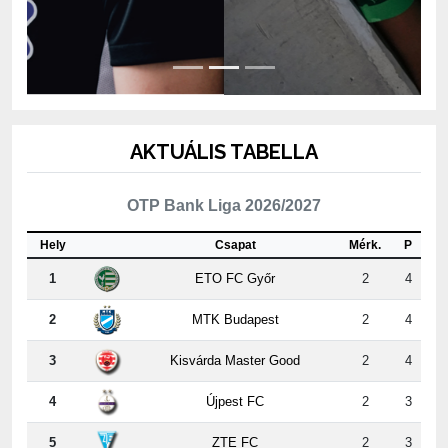
AKTUÁLIS TABELLA
OTP Bank Liga 2026/2027
Hely
Csapat
Mérk.
P
1
ETO FC Győr
2
4
2
MTK Budapest
2
4
3
Kisvárda Master Good
2
4
4
Újpest FC
2
3
5
ZTE FC
2
3
6
Puskás Akadémia FC
2
3