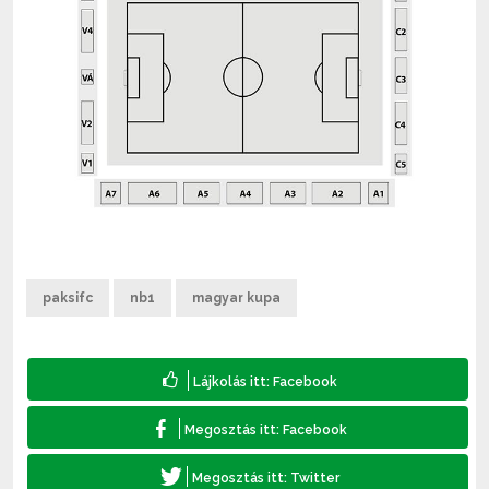
paksifc
nb1
magyar kupa