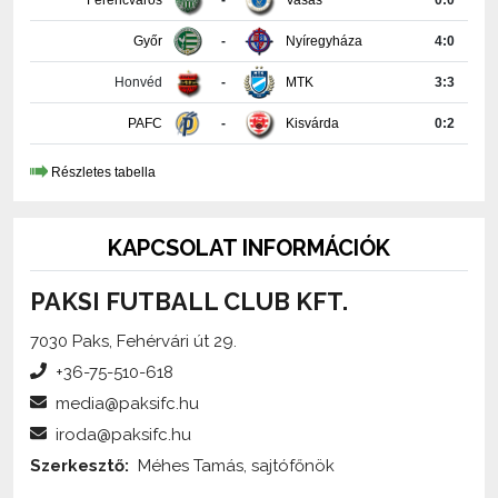
Honvéd
-
MTK
3:3
PAFC
-
Kisvárda
0:2
Részletes tabella
KAPCSOLAT INFORMÁCIÓK
PAKSI FUTBALL CLUB KFT.
7030 Paks, Fehérvári út 29.
+36-75-510-618
media@paksifc.hu
iroda@paksifc.hu
Szerkesztő:
Méhes Tamás, sajtófőnök
Küldjön üzenetet!