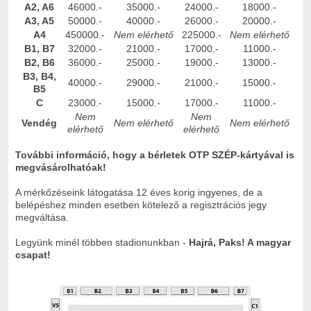
A2, A6
46000.-
35000.-
24000.-
18000.-
A3, A5
50000.-
40000.-
26000.-
20000.-
A4
450000.-
Nem elérhető
225000.-
Nem elérhető
B1, B7
32000.-
21000.-
17000.-
11000.-
B2, B6
36000.-
25000.-
19000.-
13000.-
B3, B4,
40000.-
29000.-
21000.-
15000.-
B5
C
23000.-
15000.-
17000.-
11000.-
Nem
Nem
Vendég
Nem elérhető
Nem elérhető
elérhető
elérhető
További információ, hogy a bérletek OTP SZÉP-kártyával is
megvásárolhatóak!
A mérkőzéseink látogatása 12 éves korig ingyenes, de a
belépéshez minden esetben kötelező a regisztrációs jegy
megváltása.
Legyünk minél többen stadionunkban -
Hajrá, Paks! A magyar
csapat!