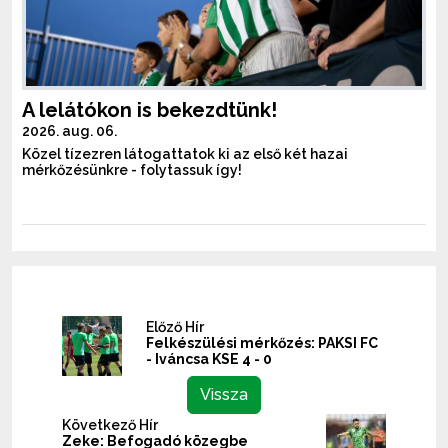
A lelátókon is bekezdtünk!
2026. aug. 06.
Közel tízezren látogattatok ki az első két hazai
mérkőzésünkre - folytassuk így!
Előző Hír
Felkészülési mérkőzés: PAKSI FC
- Iváncsa KSE 4 - 0
Vissza
Következő Hír
Zeke: Befogadó közegbe