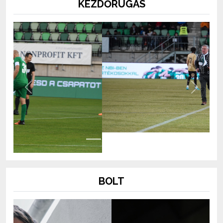
KEZDŐRÚGÁS
Previous
Next
BOLT