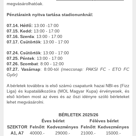
megvásárolhatóak.
Pénztáraink nyitva tartása stadionunknál:
07.14. Hétfő:
13:00 -17:00
07.15.
Kedd:
13:00 - 17:00
07.16. Szerda
: 13:00 - 17:00
07.17. Csütörtök
: 13:00 - 17:00
07.24.
Csütörtök
: 13:00 - 17:00
07.25.
Péntek
: 13:00 - 17:00
07.26.
Szombat
: 8:00 - 12:00
07.27. Vasárnap
: 8:00-tól
(meccsnap: PAKSI FC - ETO FC
Győr)
A bérletek továbbra is első számú csapatunk hazai NBI-es (Fizz
Liga) és kupatalálkozóira (MOL Magyar Kupa) érvényesek, és
első körben most az éves és az őszi idényre szóló bérleteket
lehet megvásárolni.
BÉRLETEK 2025/26
Éves bérlet
Féléves bérlet
SZEKTOR
Felnőtt
Kedvezményes
Felnőtt
Kedvezményes
A1, A7
40000.-
29000.-
21000.-
15000.-