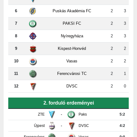
7
PAKSI FC
2
3
8
Nyíregyháza
2
3
9
Kispest-Honvéd
2
2
10
Vasas
2
2
11
Ferencvárosi TC
2
1
12
DVSC
2
0
2. forduló erdeményei
ZTE
-
Paks
5:2
Újpest
-
DVSC
4:2
Ferencváros
-
Vasas
0:0
Győr
-
Nyíregyháza
4:0