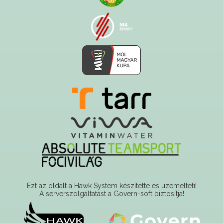
Ezt az oldalt a Hawk System készítette és üzemelteti!
A serverszolgáltatást a Govern-soft biztosítja!