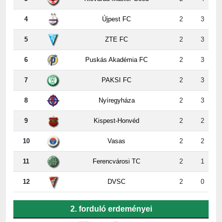
5
ZTE FC
2
3
6
Puskás Akadémia FC
2
3
7
PAKSI FC
2
3
8
Nyíregyháza
2
3
9
Kispest-Honvéd
2
2
10
Vasas
2
2
11
Ferencvárosi TC
2
1
12
DVSC
2
0
2. forduló erdeményei
ZTE
-
Paks
5:2