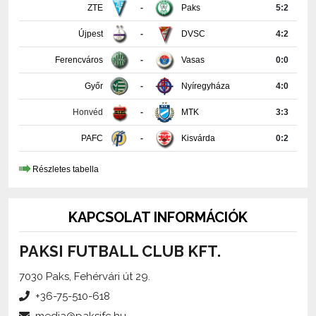
Újpest
-
DVSC
4:2
Ferencváros
-
Vasas
0:0
Győr
-
Nyíregyháza
4:0
Honvéd
-
MTK
3:3
PAFC
-
Kisvárda
0:2
Részletes tabella
KAPCSOLAT INFORMÁCIÓK
PAKSI FUTBALL CLUB KFT.
7030 Paks, Fehérvári út 29.
+36-75-510-618
media@paksifc.hu
iroda@paksifc.hu