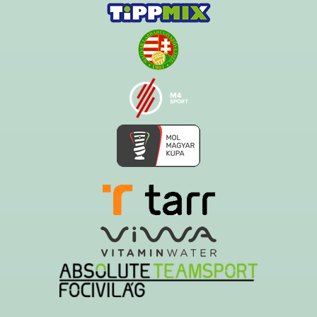
Ezt az oldalt a Hawk System készítette és üzemelteti!
A serverszolgáltatást a Govern-soft biztosítja!