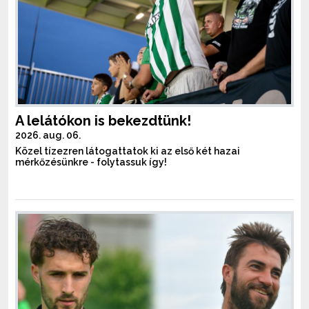
A lelátókon is bekezdtünk!
2026. aug. 06.
Közel tízezren látogattatok ki az első két hazai
mérkőzésünkre - folytassuk így!