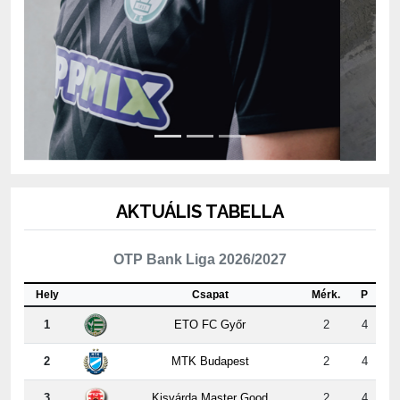
AKTUÁLIS TABELLA
OTP Bank Liga 2026/2027
Hely
Csapat
Mérk.
P
1
ETO FC Győr
2
4
2
MTK Budapest
2
4
3
Kisvárda Master Good
2
4
4
Újpest FC
2
3