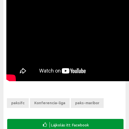
paksifc
Konferencia-liga
paks-maribor