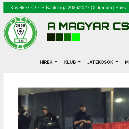
Következik: OTP Bank Liga 2026/2027 | 3. forduló |
Paks
A MAGYAR C
HÍREK
KLUB
JÁTÉKOSOK
M