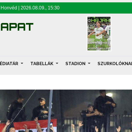
-
Honvéd
|
2026.08.09
.,
15:30
SAPAT
ÉDIATÁR
TABELLÁK
STADION
SZURKOLÓKN