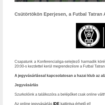
Csütörtökön Eperjesen, a Futbal Tatran 
Csapatunk a Konferencialiga-selejtező harmadik köré
20:00-s kezdettel kerül megrendezésre a Futbal Tatra
A jegyvásárlással kapcsolatosan a hazai klub az al
Jegyvásárlás
Szurkolóink a találkozóra a belépőket csak online vált
Az online jegyvásárlás
IDE
kattintva érhető el!