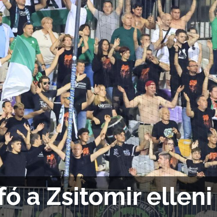
nfó a Zsitomir elle