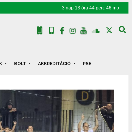
3
nap
13
óra
44
perc
44
mp
AK
BOLT
AKKREDITÁCIÓ
PSE