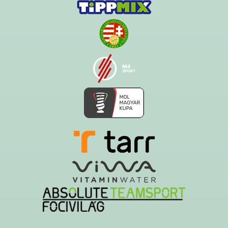
Ezt az oldalt a Hawk System készítette és üzemelteti!
A serverszolgáltatást a Govern-soft biztosítja!