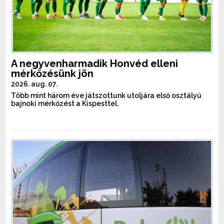
A negyvenharmadik Honvéd elleni
mérkőzésünk jön
2026. aug. 07.
Több mint három éve játszottunk utoljára első osztályú
bajnoki mérkőzést a Kispesttel.