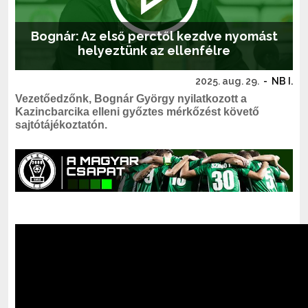
Bognár: Az első perctől kezdve nyomást
helyeztünk az ellenfélre
2025. aug. 29.
-
NB I.
Vezetőedzőnk, Bognár György nyilatkozott a
Kazincbarcika elleni győztes mérkőzést követő
sajtótájékoztatón.