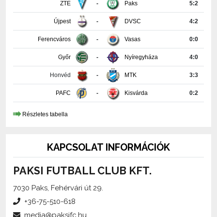
Újpest
-
DVSC
4:2
Ferencváros
-
Vasas
0:0
Győr
-
Nyíregyháza
4:0
Honvéd
-
MTK
3:3
PAFC
-
Kisvárda
0:2
Részletes tabella
KAPCSOLAT INFORMÁCIÓK
PAKSI FUTBALL CLUB KFT.
7030 Paks, Fehérvári út 29.
+36-75-510-618
media@paksifc.hu
iroda@paksifc.hu