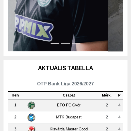
AKTUÁLIS TABELLA
OTP Bank Liga 2026/2027
Hely
Csapat
Mérk.
P
1
ETO FC Győr
2
4
2
MTK Budapest
2
4
3
Kisvárda Master Good
2
4
4
Újpest FC
2
3