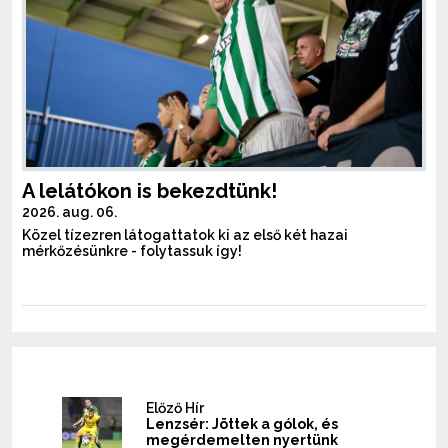
A lelátókon is bekezdtünk!
2026. aug. 06.
Közel tízezren látogattatok ki az első két hazai
mérkőzésünkre - folytassuk így!
Előző Hír
Lenzsér: Jöttek a gólok, és
megérdemelten nyertünk