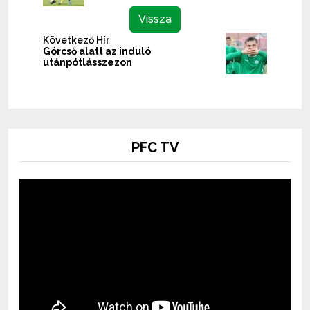
Vissza
Következő Hír
Górcső alatt az induló
utánpótlásszezon
PFC TV