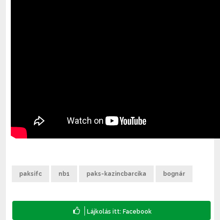
paksifc
nb1
paks-kazincbarcika
bognár