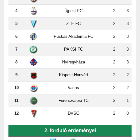
5
ZTE FC
2
3
6
Puskás Akadémia FC
2
3
7
PAKSI FC
2
3
8
Nyíregyháza
2
3
9
Kispest-Honvéd
2
2
10
Vasas
2
2
11
Ferencvárosi TC
2
1
12
DVSC
2
0
2. forduló erdeményei
ZTE
-
Paks
5:2