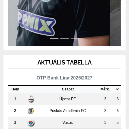
AKTUÁLIS TABELLA
OTP Bank Liga 2026/2027
Hely
Csapat
Mérk.
P
1
Újpest FC
3
6
2
Puskás Akadémia FC
3
6
3
Vasas
3
5
4
ETO FC Győr
2
4