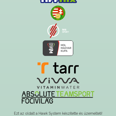
Ezt az oldalt a Hawk System készítette és üzemelteti!
A serverszolgáltatást a Govern-soft biztosítja!