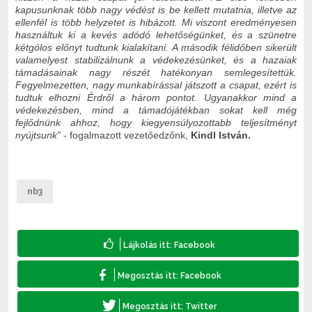
kapusunknak több nagy védést is be kellett mutatnia, illetve az
ellenfél is több helyzetet is hibázott. Mi viszont eredményesen
használtuk ki a kevés adódó lehetőségünket, és a szünetre
kétgólos előnyt tudtunk kialakítani. A második félidőben sikerült
valamelyest stabilizálnunk a védekezésünket, és a hazaiak
támadásainak nagy részét hatékonyan semlegesítettük.
Fegyelmezetten, nagy munkabírással játszott a csapat, ezért is
tudtuk elhozni Érdről a három pontot. Ugyanakkor mind a
védekezésben, mind a támadójátékban sokat kell még
fejlődnünk ahhoz, hogy kiegyensúlyozottabb teljesítményt
nyújtsunk
”
- fogalmazott vezetőedzőnk,
Kindl István.
nb3