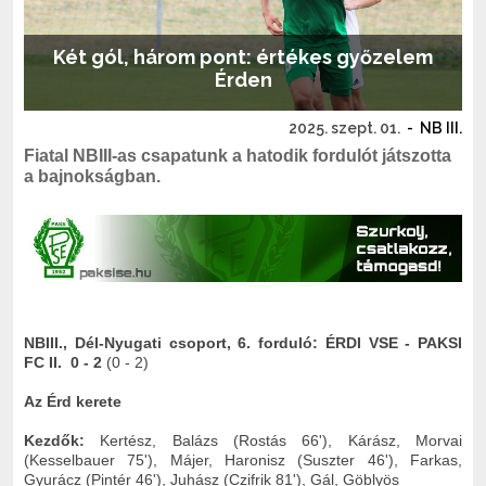
Két gól, három pont: értékes győzelem
Érden
2025. szept. 01.
-
NB III.
Fiatal NBIII-as csapatunk a hatodik fordulót játszotta
a bajnokságban.
NBIII., Dél-Nyugati csoport, 6. forduló: ÉRDI VSE - PAKSI
FC II. 0 - 2
(0 - 2)
Az Érd kerete
Kezdők:
Kertész, Balázs (Rostás 66'), Kárász,
Morvai
(Kesselbauer 75'), Májer, Haronisz (Suszter 46'), Farkas,
Gyurácz (Pintér 46'), Juhász (Czifrik 81'), Gál, Göblyös