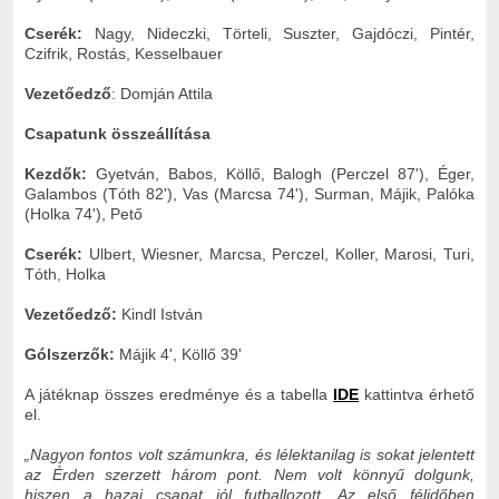
Cserék:
Nagy, Nideczki, Törteli, Suszter, Gajdóczi, Pintér,
Czifrik, Rostás, Kesselbauer
Vezetőedző
: Domján Attila
Csapatunk összeállítása
Kezdők:
Gyetván, Babos, Köllő, Balogh (Perczel 87'), Éger,
Galambos (Tóth 82'), Vas (Marcsa 74'), Surman, Májik, Palóka
(Holka 74'), Pető
Cserék:
Ulbert, Wiesner, Marcsa, Perczel, Koller, Marosi, Turi,
Tóth, Holka
Vezetőedző:
Kindl István
Gólszerzők:
Májik 4', Köllő 39'
A játéknap összes eredménye és a tabella
IDE
kattintva érhető
el.
„Nagyon fontos volt számunkra, és lélektanilag is sokat jelentett
az Érden szerzett három pont. Nem volt könnyű dolgunk,
hiszen a hazai csapat jól futballozott. Az első félidőben