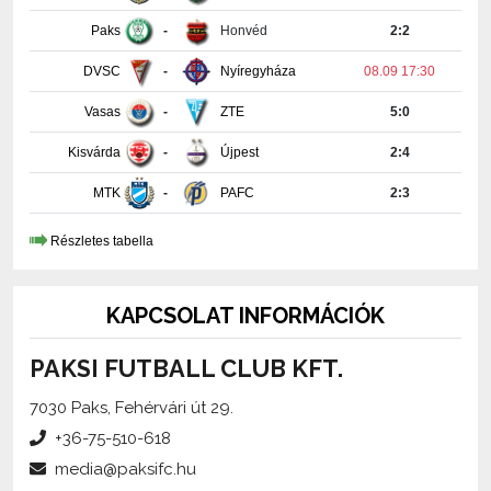
DVSC
-
Nyíregyháza
08.09 17:30
Vasas
-
ZTE
5:0
Kisvárda
-
Újpest
2:4
MTK
-
PAFC
2:3
Részletes tabella
KAPCSOLAT INFORMÁCIÓK
PAKSI FUTBALL CLUB KFT.
7030 Paks, Fehérvári út 29.
+36-75-510-618
media@paksifc.hu
iroda@paksifc.hu
Szerkesztő:
Méhes Tamás, sajtófőnök