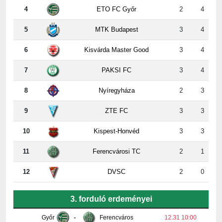
5
MTK Budapest
3
4
6
Kisvárda Master Good
3
4
7
PAKSI FC
3
4
8
Nyíregyháza
2
3
9
ZTE FC
3
3
10
Kispest-Honvéd
3
3
11
Ferencvárosi TC
2
1
12
DVSC
2
0
3. forduló erdeményei
Győr
-
Ferencváros
12.31 10:00
Paks
-
Honvéd
2:2