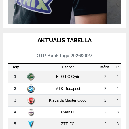
AKTUÁLIS TABELLA
OTP Bank Liga 2026/2027
Hely
Csapat
Mérk.
P
1
ETO FC Győr
2
4
2
MTK Budapest
2
4
3
Kisvárda Master Good
2
4
4
Újpest FC
2
3
5
ZTE FC
2
3
6
Puskás Akadémia FC
2
3