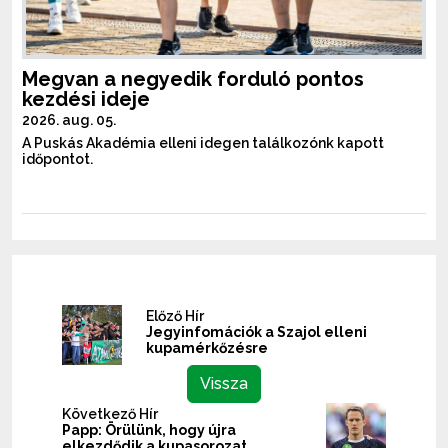
Megvan a negyedik forduló pontos
kezdési ideje
2026. aug. 05.
A Puskás Akadémia elleni idegen találkozónk kapott
időpontot.
Előző Hír
Jegyinfomációk a Szajol elleni
kupamérkőzésre
Vissza
Következő Hír
Papp: Örülünk, hogy újra
elkezdődik a kupasorozat