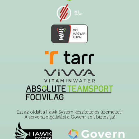
Ezt az oldalt a Hawk System készítette és üzemelteti!
A serverszolgáltatást a Govern-soft biztosítja!