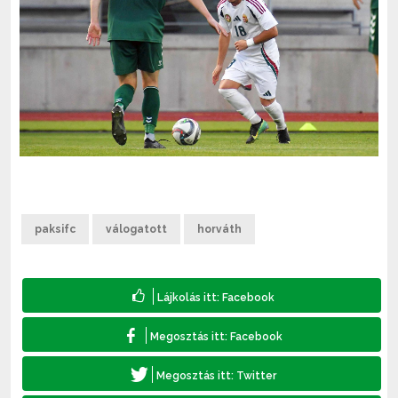
paksifc
válogatott
horváth