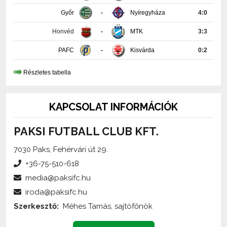
Honvéd
-
MTK
3:3
PAFC
-
Kisvárda
0:2
Részletes tabella
KAPCSOLAT INFORMÁCIÓK
PAKSI FUTBALL CLUB KFT.
7030 Paks, Fehérvári út 29.
+36-75-510-618
media@paksifc.hu
iroda@paksifc.hu
Szerkesztő:
Méhes Tamás, sajtófőnök
Küldjön üzenetet!