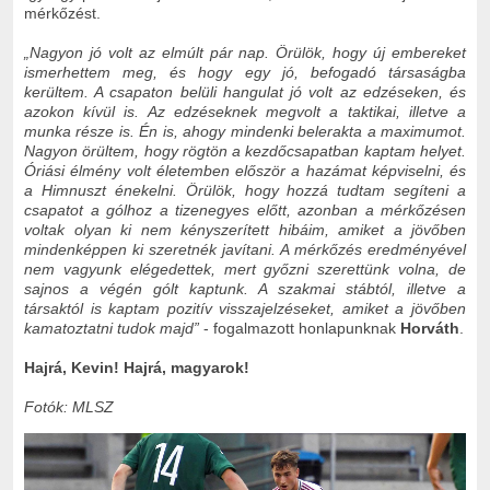
mérkőzést.
„Nagyon jó volt az elmúlt pár nap. Örülök, hogy új embereket
ismerhettem meg, és hogy egy jó, befogadó társaságba
kerültem. A csapaton belüli hangulat jó volt az edzéseken, és
azokon kívül is. Az edzéseknek megvolt a taktikai, illetve a
munka része is. Én is, ahogy mindenki belerakta a maximumot.
Nagyon örültem, hogy rögtön a kezdőcsapatban kaptam helyet.
Óriási élmény volt életemben először a hazámat képviselni, és
a Himnuszt énekelni. Örülök, hogy hozzá tudtam segíteni a
csapatot a gólhoz a tizenegyes előtt, azonban a mérkőzésen
voltak olyan ki nem kényszerített hibáim, amiket a jövőben
mindenképpen ki szeretnék javítani. A mérkőzés eredményével
nem vagyunk elégedettek, mert győzni szerettünk volna, de
sajnos a végén gólt kaptunk. A szakmai stábtól, illetve a
társaktól is kaptam pozitív visszajelzéseket, amiket a jövőben
kamatoztatni tudok majd”
- fogalmazott honlapunknak
Horváth
.
Hajrá, Kevin! Hajrá, magyarok!
Fotók: MLSZ