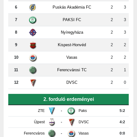
7
PAKSI FC
2
3
8
Nyíregyháza
2
3
9
Kispest-Honvéd
2
2
10
Vasas
2
2
11
Ferencvárosi TC
2
1
12
DVSC
2
0
2. forduló erdeményei
ZTE
-
Paks
5:2
Újpest
-
DVSC
4:2
Ferencváros
-
Vasas
0:0
Győr
-
Nyíregyháza
4:0