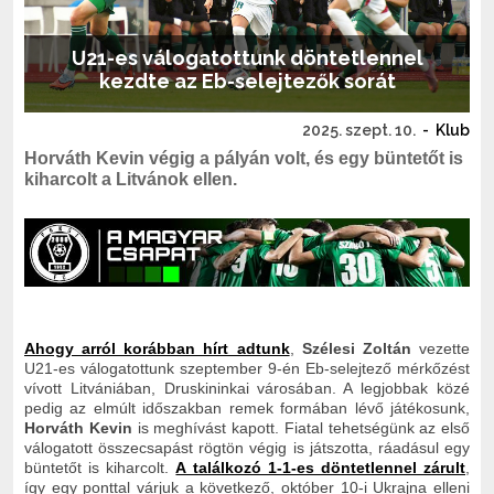
U21-es válogatottunk döntetlennel
kezdte az Eb-selejtezők sorát
2025. szept. 10.
-
Klub
Horváth Kevin végig a pályán volt, és egy büntetőt is
kiharcolt a Litvánok ellen.
Ahogy arról korábban hírt adtunk
,
Szélesi Zoltán
vezette
U21-es válogatottunk
szeptember 9-én Eb-selejtező mérkőzést
vívott Litvániában, Druskininkai városában.
A legjobbak közé
pedig az elmúlt időszakban remek formában lévő játékosunk,
Horváth Kevin
is meghívást kapott. Fiatal tehetségünk az első
válogatott összecsapást rögtön végig is játszotta, ráadásul egy
büntetőt is kiharcolt.
A találkozó 1-1-es döntetlennel zárult
,
így egy ponttal várjuk a következő, október 10-i Ukrajna elleni