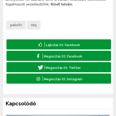
fogalmazott vezetőedzőnk,
Kindl István.
paksifc
nb3
Kapcsolódó