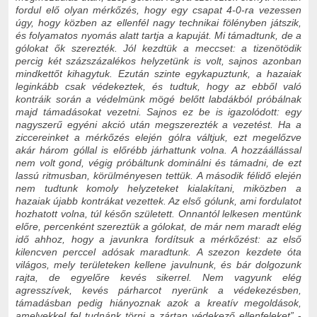
fordul elő olyan mérkőzés, hogy egy csapat 4-0-ra vezessen
úgy, hogy közben az ellenfél nagy technikai fölényben játszik,
és folyamatos nyomás alatt tartja a kapuját. Mi támadtunk, de a
gólokat ők szerezték. Jól kezdtük a meccset: a tizenötödik
percig két százszázalékos helyzetünk is volt, sajnos azonban
mindkettőt kihagytuk. Ezután szinte egykapuztunk, a hazaiak
leginkább csak védekeztek, és tudtuk, hogy az ebből való
kontráik során a védelmünk mögé belőtt labdákból próbálnak
majd támadásokat vezetni. Sajnos ez be is igazolódott: egy
nagyszerű egyéni akció után megszerezték a vezetést. Ha a
ziccereinket a mérkőzés elején gólra váltjuk, ezt megelőzve
akár három góllal is előrébb járhattunk volna. A hozzáállással
nem volt gond, végig próbáltunk dominálni és támadni, de ezt
lassú ritmusban, körülményesen tettük. A második félidő elején
nem tudtunk komoly helyzeteket kialakítani, miközben a
hazaiak újabb kontrákat vezettek. Az első gólunk, ami fordulatot
hozhatott volna, túl későn született. Onnantól lelkesen mentünk
előre, percenként szereztük a gólokat, de már nem maradt elég
idő ahhoz, hogy a javunkra fordítsuk a mérkőzést: az első
kilencven perccel adósak maradtunk. A szezon kezdete óta
világos, mely területeken kellene javulnunk, és bár dolgozunk
rajta, de egyelőre kevés sikerrel. Nem vagyunk elég
agresszívek, kevés párharcot nyerünk a védekezésben,
támadásban pedig hiányoznak azok a kreatív megoldások,
amelyekkel fel tudnánk törni a zártan védekező ellenfeleket”
-