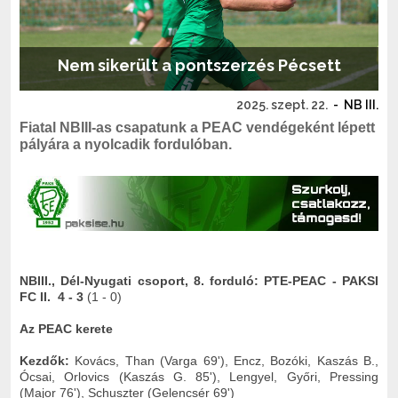
Nem sikerült a pontszerzés Pécsett
2025. szept. 22.
-
NB III.
Fiatal NBIII-as csapatunk a PEAC vendégeként lépett
pályára a nyolcadik fordulóban.
NBIII., Dél-Nyugati csoport, 8. forduló: PTE-PEAC - PAKSI
FC II. 4 - 3
(1 - 0)
Az PEAC kerete
Kezdők:
Kovács, Than (Varga 69'), Encz, Bozóki, Kaszás B.,
Ócsai, Orlovics (Kaszás G. 85'), Lengyel, Győri, Pressing
(Major 76'), Schuszter (Gelencsér 69')