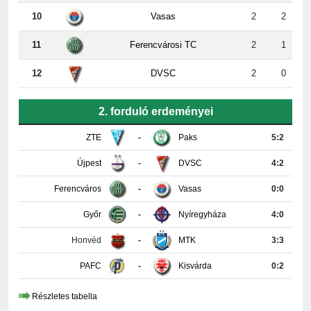
11
Ferencvárosi TC
2
1
12
DVSC
2
0
2. forduló erdeményei
ZTE
-
Paks
5:2
Újpest
-
DVSC
4:2
Ferencváros
-
Vasas
0:0
Győr
-
Nyíregyháza
4:0
Honvéd
-
MTK
3:3
PAFC
-
Kisvárda
0:2
Részletes tabella