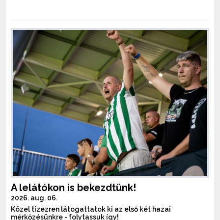
A lelátókon is bekezdtünk!
2026. aug. 06.
Közel tízezren látogattatok ki az első két hazai
mérkőzésünkre - folytassuk így!