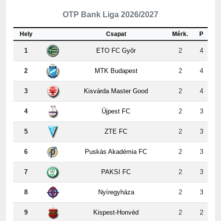
Hely
Csapat
Mérk.
P
1
ETO FC Győr
2
4
2
MTK Budapest
2
4
3
Kisvárda Master Good
2
4
4
Újpest FC
2
3
5
ZTE FC
2
3
6
Puskás Akadémia FC
2
3
7
PAKSI FC
2
3
8
Nyíregyháza
2
3
9
Kispest-Honvéd
2
2
10
Vasas
2
2