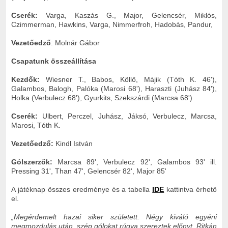
Cserék:
Varga, Kaszás G., Major, Gelencsér, Miklós,
Czimmerman, Hawkins, Varga, Nimmerfroh, Hadobás, Pandur,
Vezetőedző
: Molnár Gábor
Csapatunk összeállítása
Kezdők:
Wiesner T., Babos, Köllő, Májik (Tóth K. 46'),
Galambos, Balogh, Palóka (Marosi 68'), Haraszti (Juhász 84'),
Holka (Verbulecz 68'), Gyurkits, Szekszárdi (Marcsa 68')
Cserék:
Ulbert, Perczel, Juhász, Jáksó, Verbulecz, Marcsa,
Marosi, Tóth K.
Vezetőedző:
Kindl István
Gólszerzők:
Marcsa 89', Verbulecz 92', Galambos 93' ill.
Pressing 31', Than 47', Gelencsér 82', Major 85'
A játéknap összes eredménye és a tabella
IDE
kattintva érhető
el.
„Megérdemelt hazai siker született. Négy kiváló egyéni
megmozdulás után, szép gólokat rúgva szereztek előnyt. Ritkán