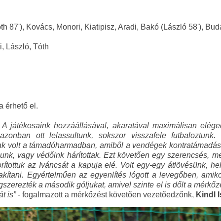
th 87'), Kovács, Monori, Kiatipisz, Aradi, Bakó (László 58'), Bu
i, László, Tóth
a érhető el.
 A játékosaink hozzáállásával, akaratával maximálisan eléged
, azonban ott lelassultunk, sokszor visszafele futbaloztun
nk volt a támadóharmadban, amiből a vendégek kontratámadások
sunk, vagy védőink hárítottak. Ezt követően egy szerencsés, m
orítottuk az Iváncsát a kapuja elé. Volt egy-egy átlövésünk, h
alakítani. Egyértelműen az egyenlítés lógott a levegőben, amik
gszerezték a második góljukat, amivel szinte el is dőlt a mérk
t is”
- fogalmazott a mérkőzést követően vezetőedzőnk,
Kindl I