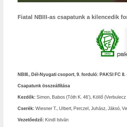
Fiatal NBIII-as csapatunk a kilencedik f
NBIII., Dél-Nyugati csoport, 9. forduló: PAKSI FC II
Csapatunk összeállítása
Kezdők:
Simon, Babos (Tóth K. 46'), Köllő (Verbulecz 
Cserék:
Wiesner T., Ulbert, Perczel, Juhász, Jáksó, V
Vezetőedző:
Kindl István