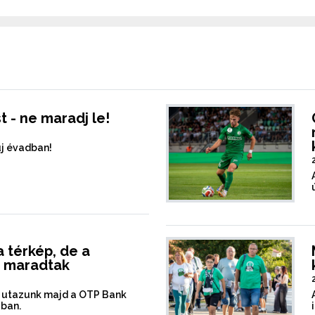
t - ne maradj le!
új évadban!
 térkép, de a
k maradtak
t utazunk majd a OTP Bank
ában.