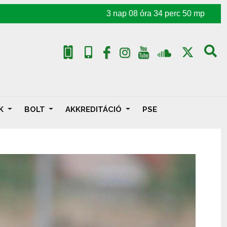
3
nap
08
óra
34
perc
48
mp
AK
BOLT
AKKREDITÁCIÓ
PSE