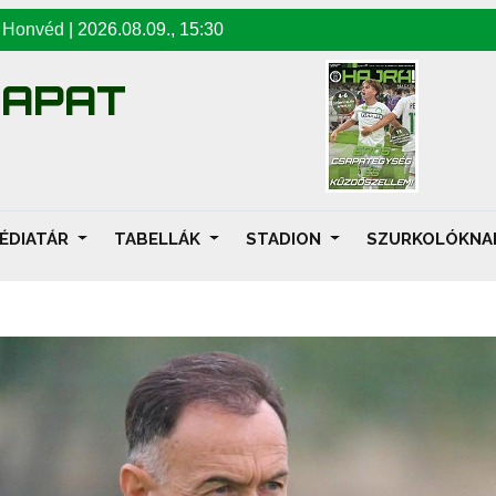
-
Honvéd
|
2026.08.09
.,
15:30
SAPAT
ÉDIATÁR
TABELLÁK
STADION
SZURKOLÓKN