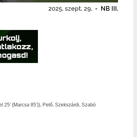
2025. szept. 29.
-
NB III.
l 25' (Marcsa 85')), Pető, Szekszárdi, Szabó