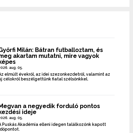
Győrfi Milán: Bátran futballoztam, és
meg akartam mutatni, mire vagyok
képes
2026. aug. 05.
Az elmúlt évekről, az idei szezonkezdetről, valamint az
új célokról beszélgettünk fiatal szélsőnkkel.
Megvan a negyedik forduló pontos
kezdési ideje
2026. aug. 05.
A Puskás Akadémia elleni idegen találkozónk kapott
időpontot.