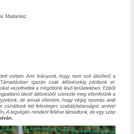
dai, Madarász
ett voltam. Ami hiányzott, hogy nem volt átürőerő a
k. Támadásban igazán csak átlövésekig jutottunk el.
at vezethettek a mögöttünk lévő területekben. Ebből
egpattanó távoli átlövésből szerezte meg ellenfelünk a
elyzetünk, de annak ellenére, hogy végig nyomás alatt
or csináltunk két felesleges szabálytalanságot, amivel
őzés. A legvégén mindent feltéve támadtunk, de egy szép
stván.