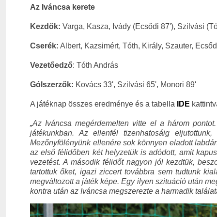
Az Iváncsa kerete
Kezdők:
Varga, Kasza, Ivády (Ecsődi 87'), Szilvási (Tó
Cserék:
Albert, Kazsimért, Tóth, Király, Szauter, Ecsőd
Vezetőedző
: Tóth András
Gólszerzők:
Kovács 33', Szilvási 65', Monori 89'
A játéknap összes eredménye és a tabella
IDE
kattintv
„Az Iváncsa megérdemelten vitte el a három pontot.
játékunkban. Az ellenfél tizenhatosáig eljutottunk
Mezőnyfölényünk ellenére sok könnyen eladott labdá
az első félidőben két helyzetük is adódott, amit kapu
vezetést. A második félidőt nagyon jól kezdtük, besz
tartottuk őket, igazi ziccert továbbra sem tudtunk ki
megváltozott a játék képe. Egy ilyen szituáció után me
kontra után az Iváncsa megszerezte a harmadik találatá