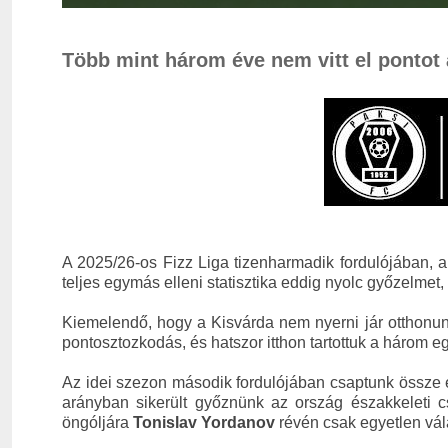
Több mint három éve nem vitt el pontot
A 2025/26-os Fizz Liga tizenharmadik fordulójában,
teljes egymás elleni statisztika eddig nyolc győzelmet
Kiemelendő, hogy a Kisvárda nem nyerni jár otthonunk
pontosztozkodás, és hatszor itthon tartottuk a három 
Az idei szezon második fordulójában csaptunk össze 
arányban sikerült győznünk az ország északkeleti
öngóljára
Tonislav Yordanov
révén csak egyetlen vála