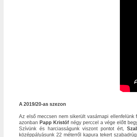
A 2019/20-as szezon
Az első meccsen nem sikerült vasárnapi ellenfelünk f
azonban
Papp Kristóf
négy perccel a vége előtt begy
Szívünk és harciasságunk viszont pontot ért,
Sza
középpályásunk 22 méterről kapura tekert szabadrúg