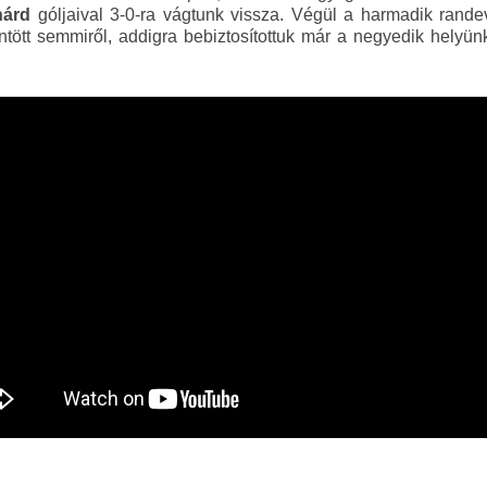
hárd
góljaival 3-0-ra vágtunk vissza. Végül a harmadik randev
tt semmiről, addigra bebiztosítottuk már a negyedik helyünk.