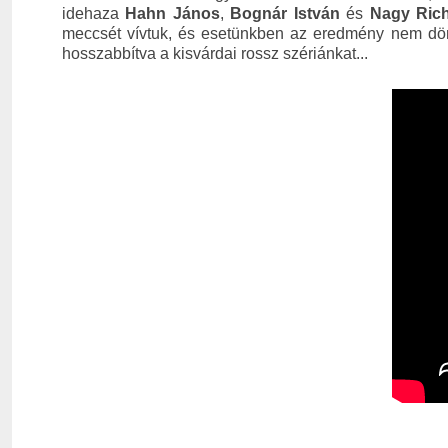
idehaza
Hahn János
,
Bognár István
és
Nagy Ric
meccsét vívtuk, és esetünkben az eredmény nem döntö
hosszabbítva a kisvárdai rossz szériánkat...