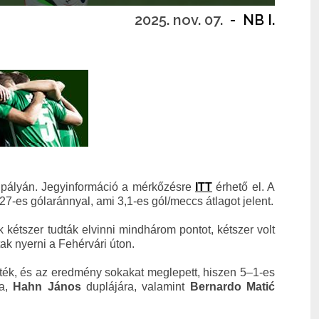
2025. nov. 07.
-
NB I.
i pályán. Jegyinformáció a mérkőzésre
ITT
érhető el. A
27-es gólaránnyal, ami 3,1-es gól/meccs átlagot jelent.
kétszer tudták elvinni mindhárom pontot, kétszer volt
ak nyerni a Fehérvári úton.
ték, és az eredmény sokakat meglepett, hiszen 5–1-es
ra,
Hahn János
duplájára, valamint
Bernardo Matić