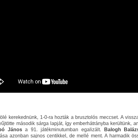
ölé kerekednünk, 1-0-ra hozták a brusztolós meccset. A visszav
űjtötte második sárga lapját, így emberhátrányba kerültünk, a
bó János
a 91. játékminutumban egalizált.
Balogh Baláz
ása azonban sajnos centikkel, de mellé ment. A harmadik össz