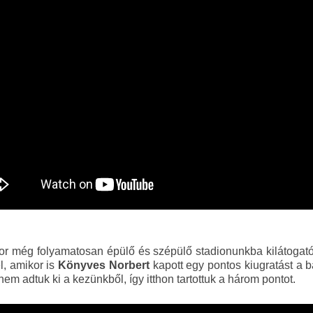
kor még folyamatosan épülő és szépülő stadionunkba kilátogató
l, amikor is
Könyves Norbert
kapott egy pontos kiugratást a 
em adtuk ki a kezünkből, így itthon tartottuk a három pontot.