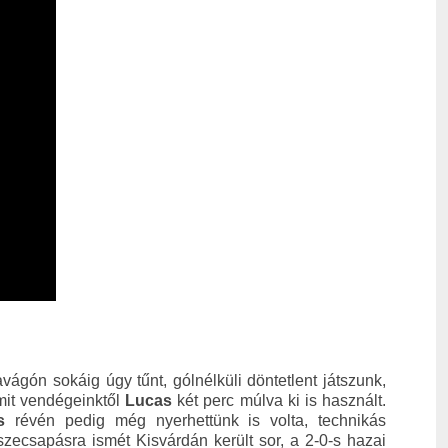
ágón sokáig úgy tűnt, gólnélküli döntetlent játszunk,
mit vendégeinktől
Lucas
két perc múlva ki is használt.
s
révén pedig még nyerhettünk is volta, technikás
ecsapásra ismét Kisvárdán került sor, a 2-0-s hazai