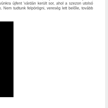
únkra újfent 'várdán került sor, ahol a szezon utolsó
 Nem tudtunk felpörögni, vereség lett belőle, tovább