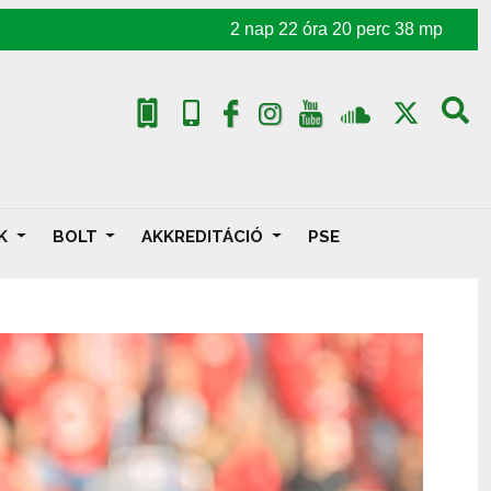
2
nap
22
óra
20
perc
36
mp
AK
BOLT
AKKREDITÁCIÓ
PSE