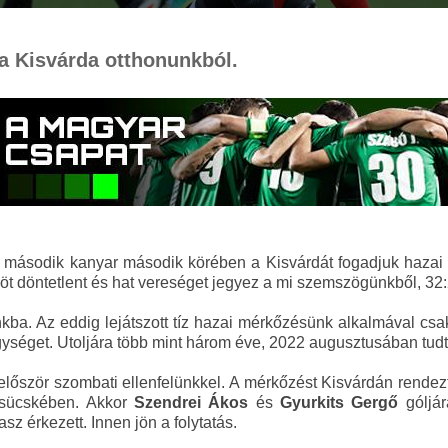
 a Kisvárda otthonunkból.
 a második kanyar második körében a Kisvárdát fogadjuk haza
, öt döntetlent és hat vereséget jegyez a mi szemszögünkből, 32:
ba. Az eddig lejátszott tíz hazai mérkőzésünk alkalmával csak 
egységet. Utoljára több mint három éve, 2022 augusztusában tudt
először szombati ellenfelünkkel. A mérkőzést Kisvárdán rendez
 csücskében. Akkor
Szendrei Ákos
és
Gyurkits Gergő
góljá
sz érkezett. Innen jön a folytatás.