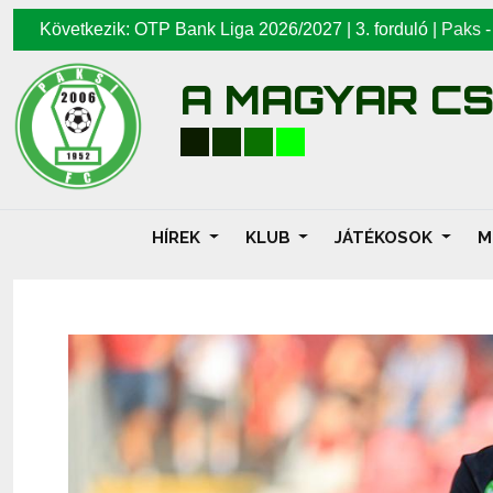
Következik: OTP Bank Liga 2026/2027 | 3. forduló |
Paks
A MAGYAR C
HÍREK
KLUB
JÁTÉKOSOK
M