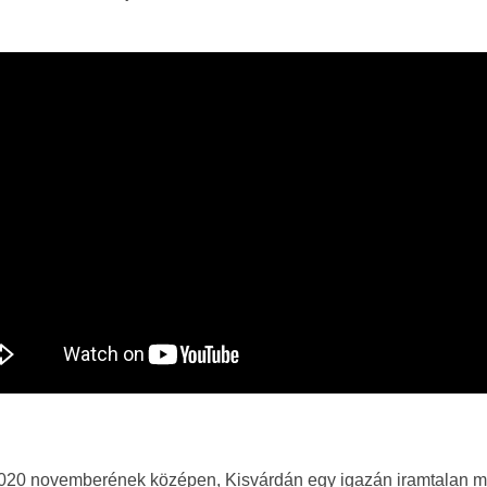
2020 novemberének középen, Kisvárdán egy igazán iramtalan me