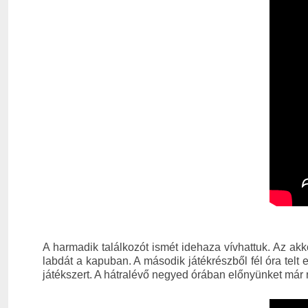
A harmadik találkozót ismét idehaza vívhattuk. Az ak
labdát a kapuban. A második játékrészből fél óra telt e
játékszert. A hátralévő negyed órában előnyünket már n