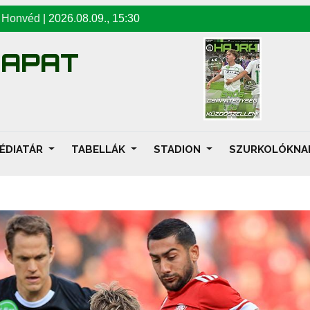
-
Honvéd
|
2026.08.09
.,
15:30
SAPAT
ÉDIATÁR
TABELLÁK
STADION
SZURKOLÓKN