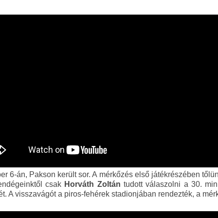
er 6-án, Pakson került sor. A mérkőzés első játékrészében tőlü
vendégeinktől csak
Horváth Zoltán
tudott válaszolni a 30. mi
ét. A visszavágót a piros-fehérek stadionjában rendezték, a mérk