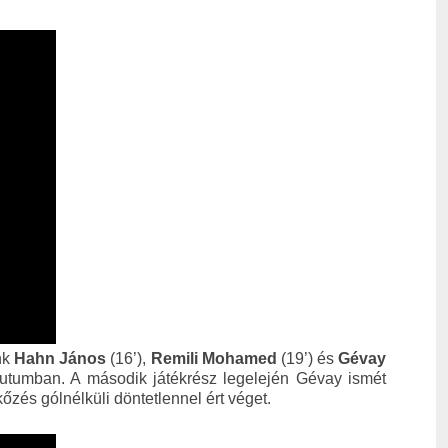
nk
Hahn János
(16’),
Remili Mohamed
(19’) és
Gévay
nutumban. A második játékrész legelején Gévay ismét
őzés gólnélküli döntetlennel ért véget.