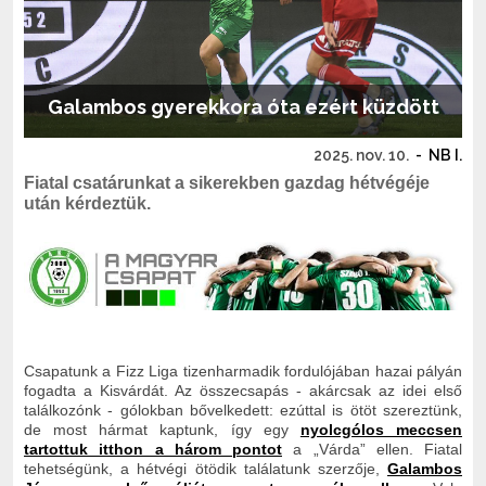
Galambos gyerekkora óta ezért küzdött
2025. nov. 10.
-
NB I.
Fiatal csatárunkat a sikerekben gazdag hétvégéje
után kérdeztük.
Csapatunk a Fizz Liga tizenharmadik fordulójában hazai pályán
fogadta a Kisvárdát. Az összecsapás - akárcsak az idei első
találkozónk - gólokban bővelkedett: ezúttal is ötöt szereztünk,
de most hármat kaptunk, így egy
nyolcgólos meccsen
tartottuk itthon a három pontot
a „Várda” ellen. Fiatal
tehetségünk, a hétvégi ötödik találatunk szerzője,
Galambos