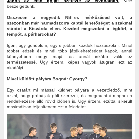
János az első gólját szerezte az élvonalban.
Vele
beszélgettünk.
Összesen a negyedik NBI-es mérkőzésed volt, a
szezonban már harmadszorra kaptál lehetőséget a szakmai
stábtól a Kisvárda ellen. Kezded megszokni a légkört, a
tempót, a párharcokat?
Igen, úgy gondolom, egyre jobban kezdek hozzászokni. Minél
többet edzek és minél több játéklehetőséget kapok, annál
könnyebben megy majd, és annál inkább válik ez
természetessé. Úgy érzem, képes vagyok átugrani ezt az
akadályt.
Mivel küldött pályára Bognár György?
Egy csatárt mi mással küldhet pályára a vezetőedző, mint
azzal, hogy próbáljak gólt szerezni, és megmutatni magam a
rendelkezésre álló rövid időben is. Úgy érzem, ezúttal sikerült
maximálisan teljesítenem ezt a feladatot.