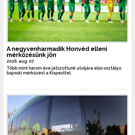
A negyvenharmadik Honvéd elleni
mérkőzésünk jön
2026. aug. 07.
Több mint három éve játszottunk utoljára első osztályú
bajnoki mérkőzést a Kispesttel.