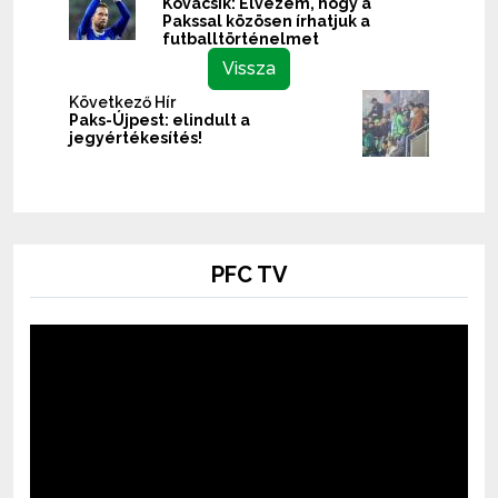
Kovácsik: Élvezem, hogy a
Pakssal közösen írhatjuk a
futballtörténelmet
Vissza
Következő Hír
Paks-Újpest: elindult a
jegyértékesítés!
PFC TV