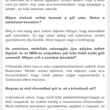
az ellenfelet és a labdát figyeltem. Amikor láttam, hogy a védő
nem jön felém, már csak arra koncentráltam, hogy eltaláljam a
labdát - és hála Istennek, sikerült.
Milyen érzések voltak benned a gól után, illetve a
mérkőzést követően?
Még a mai napig sem tudom teljesen felfogni, hogy élvonalbeli
gólt szereztem. Ez egy olyan dolog volt számomra, amiért
gyerekkorom óta küzdök. Most nagyon nagy a boldogság.
Az ominózus mérkőzés másnapján újra pályára kellett
lépned, és az NBIII-as csapatban pár órán belül ismét gólt
szereztél. Milyen volt a szombat éjszakád?
A Kisvárda elleni meccs után csapatösszetartáson vettünk részt
Madocsán. Miután onnan eljöttünk, már teljesen csak arra
koncentráltam, hogy minél jobban tudjak regenerálódni a
Szekszárd elleni meccsre.
Megvan az első élvonalbeli gól is, mi a következő cél?
A következő célom, hogy minél több játéklehetőséget kapjak az
első csapatnál, és ezeket mindig a maximumon kihasználjam.
Minél többször szeretném győzelemhez segíteni a csapatot, és