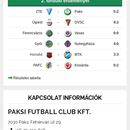
Újpest
-
DVSC
4:2
Ferencváros
-
Vasas
0:0
Győr
-
Nyíregyháza
4:0
Honvéd
-
MTK
3:3
PAFC
-
Kisvárda
0:2
Részletes tabella
KAPCSOLAT INFORMÁCIÓK
PAKSI FUTBALL CLUB KFT.
7030 Paks, Fehérvári út 29.
+36-75-510-618
media@paksifc.hu