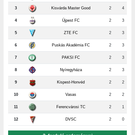
4
Újpest FC
2
3
5
ZTE FC
2
3
6
Puskás Akadémia FC
2
3
7
PAKSI FC
2
3
8
Nyíregyháza
2
3
9
Kispest-Honvéd
2
2
10
Vasas
2
2
11
Ferencvárosi TC
2
1
12
DVSC
2
0
2. forduló erdeményei
ZTE
-
Paks
5:2