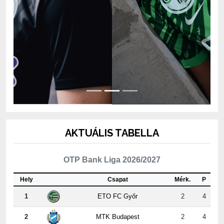
AKTUÁLIS TABELLA
OTP Bank Liga 2026/2027
Hely
Csapat
Mérk.
P
1
ETO FC Győr
2
4
2
MTK Budapest
2
4
3
Kisvárda Master Good
2
4