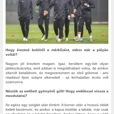
Hogy érezted belülről a mérkőzést, mikor már a pályán
voltál?
Nagyon jól éreztem magam. Igaz, kerültem egy-két olyan
játékszituációba, amit jobban is megoldhattam volna, de amikor
sikerült betalálnom, és megszereznem az első gólomat - ami
ráadásul ilyen szépre sikeredett - az leírhatatlan érzés volt
számomra.
Nézzük az említett gyönyörű gólt! Hogy emlékszel vissza a
mozdulatra?
Az egész egy szöglet után történt. A korner után a hosszú oldalt
kellett bezárnom, és amikor a kapus kiütötte a labdát, már csak