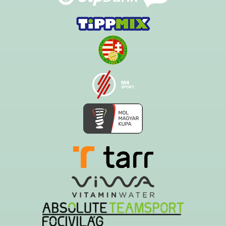
Ezt az oldalt a Hawk System készítette és üzemelteti!