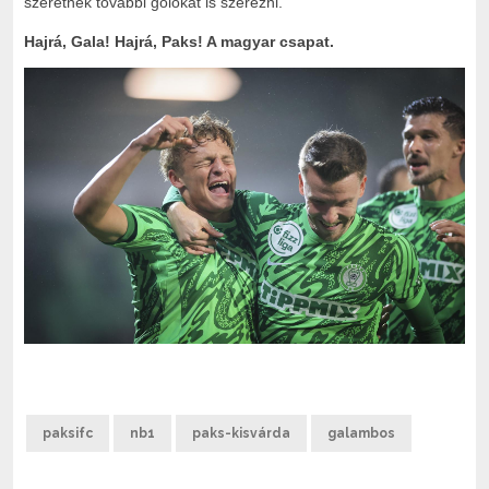
szeretnék további gólokat is szerezni.
Hajrá, Gala! Hajrá, Paks! A magyar csapat.
paksifc
nb1
paks-kisvárda
galambos