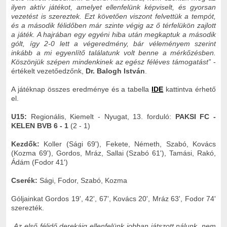
ilyen aktív játékot, amelyet ellenfelünk képviselt, és gyorsan
vezetést is szereztek. Ezt követően viszont felvettük a tempót,
és a második félidőben már szinte végig az ő térfelükön zajlott
a játék. A hajrában egy egyéni hiba után megkaptuk a második
gólt, így 2-0 lett a végeredmény, bár véleményem szerint
inkább a mi egyenlítő találatunk volt benne a mérkőzésben.
Köszönjük szépen mindenkinek az egész féléves támogatást
”
-
értékelt vezetőedzőnk,
Dr. Balogh István
.
A játéknap összes eredménye és a tabella
IDE
kattintva érhető
el.
U15:
Regionális, Kiemelt - Nyugat, 13. forduló:
PAKSI FC -
KELEN BVB 6 - 1
(2 - 1)
Kezdők:
Koller (Sági 69'), Fekete, Németh, Szabó, Kovács
(Kozma 69'), Gordos, Mráz, Sallai (Szabó 61'), Tamási, Rakó,
Ádám (Fodor 41')
Cserék:
Sági, Fodor, Szabó, Kozma
Góljainkat Gordos 19', 42', 67', Kovács 20', Mráz 63', Fodor 74'
szerezték.
„Az első félidő derekáig ellenfelünk jobban játszott nálunk, nem