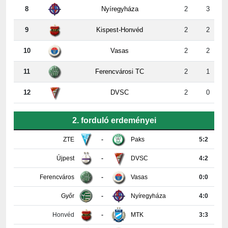
8
Nyíregyháza
2
3
9
Kispest-Honvéd
2
2
10
Vasas
2
2
11
Ferencvárosi TC
2
1
12
DVSC
2
0
2. forduló erdeményei
ZTE
-
Paks
5:2
Újpest
-
DVSC
4:2
Ferencváros
-
Vasas
0:0
Győr
-
Nyíregyháza
4:0
Honvéd
-
MTK
3:3