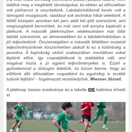
találtuk meg a megfelelő távolságokat, és ebben az időszakban
sok párharcot is veszítettünk. Labdabirtoklásnál kevés volt a
támogató mozgásunk, ráadásul sok technikai hibát vétettünk. A
félidő közepén azonban két perc alatt két gólt szereztünk, ami
megnyugtatott bennünket, és már nem volt annyira kapkodó a
játékunk. A második játékrészben védekezésben már több
labdát szereztünk, az átmenetekben és a labdabirtoklásban is
jól teljesítettünk. Összességében a második félidőben mutatott
teljesítményünknek köszönhetően alakult ki ez a különbség a
javunkra. A bajnokság utolsó szakaszában mentálisan sokat
léptünk előre, így csapatjátékunk is stabilabbá vált, ami
magával hozta a jó egyéni teljesítményeket is. Ezzel a
győzelemmel a dobogón telelünk, és bízom benne, hogy az
előttünk álló időszakban csapatként és egyénileg is tovább
tudunk fejlődni”
- fogalmazott vezetőedzőnk,
Wiesner József.
A játéknap összes eredménye és a tabella
IDE
kattintva érhető
el.