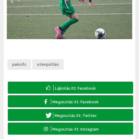
paksifc
utánpótlás