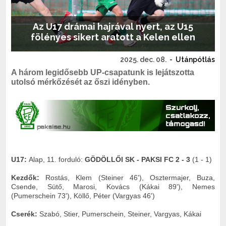
Az U17 drámai hajrával nyert, az U15
fölényes sikert aratott a Kelen ellen
2025. dec. 08.
-
Utánpótlás
A három legidősebb UP-csapatunk is lejátszotta
utolsó mérkőzését az őszi idényben.
U17:
Alap, 11. forduló:
GÖDÖLLŐI SK -
PAKSI FC 2 - 3
(1 - 1)
Kezdők:
Rostás, Klem (Steiner 46'), Osztermajer, Buza,
Csende, Sütő, Marosi, Kovács (Kákai 89'), Nemes
(Pumerschein 73'), Köllő, Péter (Vargyas 46')
Cserék:
Szabó, Stier, Pumerschein, Steiner, Vargyas, Kákai