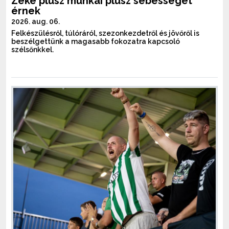
Zeke plusz munkái plusz sebességet
érnek
2026. aug. 06.
Felkészülésről, túlóráról, szezonkezdetről és jövőről is
beszélgettünk a magasabb fokozatra kapcsoló
szélsőnkkel.