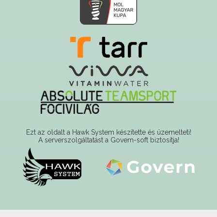
Ezt az oldalt a Hawk System készítette és üzemelteti!
A serverszolgáltatást a Govern-soft biztosítja!