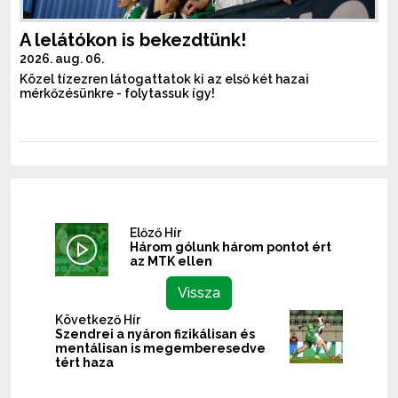
A lelátókon is bekezdtünk!
2026. aug. 06.
Közel tízezren látogattatok ki az első két hazai
mérkőzésünkre - folytassuk így!
Előző Hír
Három gólunk három pontot ért
az MTK ellen
Vissza
Következő Hír
Szendrei a nyáron fizikálisan és
mentálisan is megemberesedve
tért haza