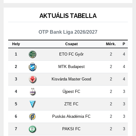
AKTUÁLIS TABELLA
OTP Bank Liga 2026/2027
Hely
Csapat
Mérk.
P
1
ETO FC Győr
2
4
2
MTK Budapest
2
4
3
Kisvárda Master Good
2
4
4
Újpest FC
2
3
5
ZTE FC
2
3
6
Puskás Akadémia FC
2
3
7
PAKSI FC
2
3