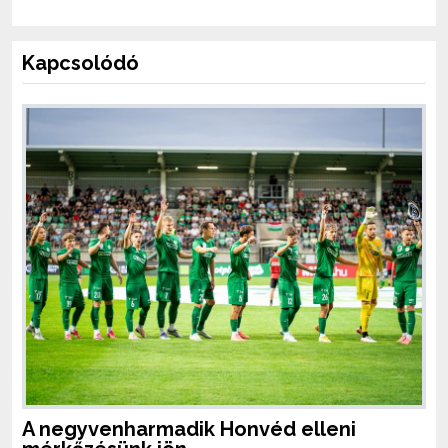
Kapcsolódó
A negyvenharmadik Honvéd elleni