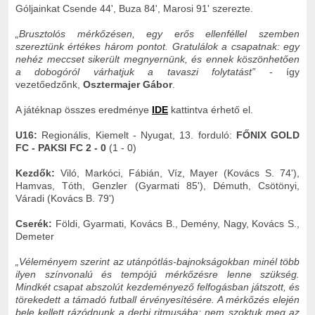
Góljainkat Csende 44', Buza 84', Marosi 91' szerezte.
„Brusztolós mérkőzésen, egy erős ellenféllel szemben
szereztünk értékes három pontot. Gratulálok a csapatnak: egy
nehéz meccset sikerült megnyernünk, és ennek köszönhetően
a dobogóról várhatjuk a tavaszi folytatást”
- így
vezetőedzőnk,
Osztermajer Gábor
.
A játéknap összes eredménye
IDE
kattintva érhető el.
U16:
Regionális, Kiemelt - Nyugat, 13. forduló:
FŐNIX GOLD
FC -
P
AKSI FC 2 - 0
(1 - 0)
Kezdők:
Viló, Markóci, Fábián, Víz, Mayer (Kovács S. 74'),
Hamvas, Tóth, Genzler (Gyarmati 85'), Démuth, Csötönyi,
Váradi (Kovács B. 79')
Cserék:
Földi, Gyarmati, Kovács B., Demény, Nagy, Kovács S.,
Demeter
„Véleményem szerint az utánpótlás-bajnokságokban minél több
ilyen színvonalú és tempójú mérkőzésre lenne szükség.
Mindkét csapat abszolút kezdeményező felfogásban játszott, és
törekedett a támadó futball érvényesítésére. A mérkőzés elején
bele kellett rázódnunk a derbi ritmusába; nem szoktuk meg az