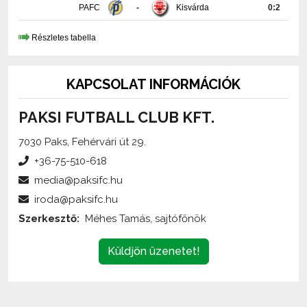
PAFC
-
Kisvárda
0:2
Részletes tabella
KAPCSOLAT INFORMÁCIÓK
PAKSI FUTBALL CLUB KFT.
7030 Paks, Fehérvári út 29.
+36-75-510-618
media@paksifc.hu
iroda@paksifc.hu
Szerkesztő:
Méhes Tamás, sajtófőnök
Küldjön üzenetet!