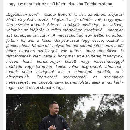
hogy a csapat már az első héten elutazott Törökországba.
„Egyáltalán nem”
- kezdte trénerünk.
„Ha az otthoni időjárási
körülményeket nézzük, kifejezetten jó döntés volt, hogy ilyen
környezetbe tudtunk érkezni. A pályák minősége, a szálloda,
valamint az időjárás is teljes mértékben megfelelő - ahogyan
azt korábban is tudtuk. A megszokottnál egy héttel korábban
jöttünk ki, ami a kései idényzárással függ össze, ezúttal a
játékosoknak három hét helyett két hét pihenő jutott. Erre a két
hétre azonban szükségük volt ahhoz, hogy mentálisan is
feltöltődjenek. Nem bánjuk, hogy már az első héten itt vagyunk,
hiszen hazai körülmények között nagy valószínűséggel
műfüvön vagy teremben kellett volna dolgoznunk, ahol nem
tudtuk volna elvégezni azt a minőségű munkát, amit
elterveztünk. Szervezési szempontból ez semmilyen
nehézséget nem okozott, zavartalanul folytathatjuk a munkát”
-
fogalmazott edzői stábunk tagja.