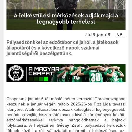
A felkészülési mérkőzések adják majd a
legnagyobb terhelést
2026. jan. 08.
-
NB I.
Pályaedzőnkkel az edzőtábor céljairól, a játékosok
állapotáról és a következő napok szakmai
jelentőségéről beszélgettünk.
Csapatunk január 6-tól másfél héten keresztül Törökországban
készülnek a január végén rajtoló 2025/26-os Fizz Liga tavaszi
idényére. A téli felkészülési időszak kétségkívül leglényegesebb
periódusa zajlik, hiszen játékosaink kiváló körülmények között,
edzőmérkőzésekkel tarkítva hangolódhatnak a bajnoki
folytatásra. A helyszínen
Gévay Zsolt
pályaedzőt kérdeztük
többek között arról, változtatott-e bármit a felkészülésen az,