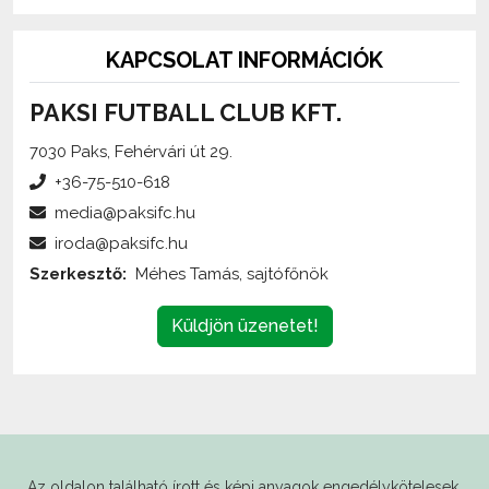
KAPCSOLAT INFORMÁCIÓK
PAKSI FUTBALL CLUB KFT.
7030 Paks, Fehérvári út 29.
+36-75-510-618
media@paksifc.hu
iroda@paksifc.hu
Szerkesztő:
Méhes Tamás, sajtófőnök
Küldjön üzenetet!
Az oldalon található írott és képi anyagok
engedélykötelesek
,
és csak a forrás megjelölésével,
internetes felhasználás esetén élő hivatkozás elhelyezésével