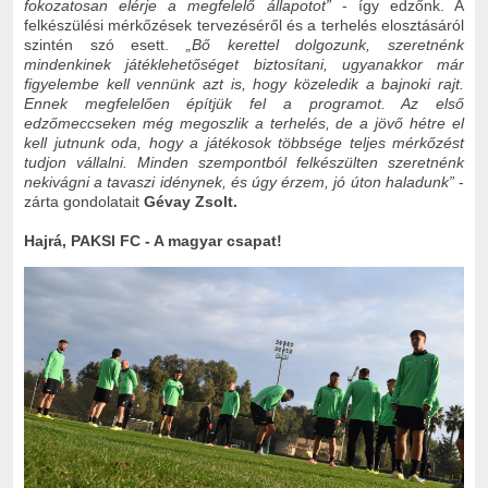
fokozatosan elérje a megfelelő állapotot”
- így edzőnk. A
felkészülési mérkőzések tervezéséről és a terhelés elosztásáról
szintén szó esett.
„Bő kerettel dolgozunk, szeretnénk
mindenkinek játéklehetőséget biztosítani, ugyanakkor már
figyelembe kell vennünk azt is, hogy közeledik a bajnoki rajt.
Ennek megfelelően építjük fel a programot. Az első
edzőmeccseken még megoszlik a terhelés, de a jövő hétre el
kell jutnunk oda, hogy a játékosok többsége teljes mérkőzést
tudjon vállalni. Minden szempontból felkészülten szeretnénk
nekivágni a tavaszi idénynek, és úgy érzem, jó úton haladunk”
-
zárta gondolatait
Gévay Zsolt.
Hajrá, PAKSI FC - A magyar csapat!