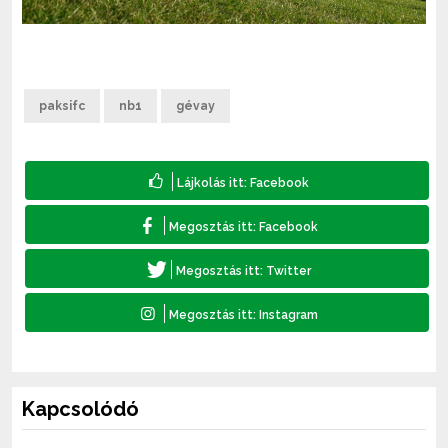
paksifc
nb1
gévay
Kapcsolódó