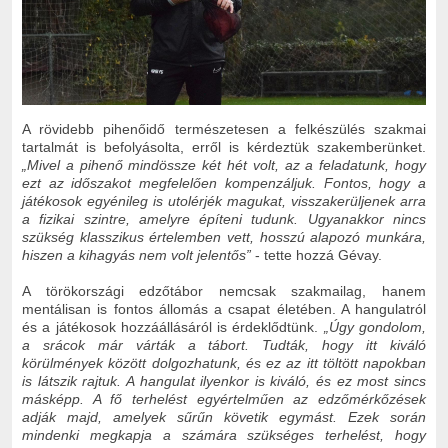
A rövidebb pihenőidő természetesen a felkészülés szakmai
tartalmát is befolyásolta, erről is kérdeztük szakemberünket.
„Mivel a pihenő mindössze két hét volt, az a feladatunk, hogy
ezt az időszakot megfelelően kompenzáljuk. Fontos, hogy a
játékosok egyénileg is utolérjék magukat, visszakerüljenek arra
a fizikai szintre, amelyre építeni tudunk. Ugyanakkor nincs
szükség klasszikus értelemben vett, hosszú alapozó munkára,
hiszen a kihagyás nem volt jelentős”
- tette hozzá Gévay.
A törökországi edzőtábor nemcsak szakmailag, hanem
mentálisan is fontos állomás a csapat életében. A hangulatról
és a játékosok hozzáállásáról is érdeklődtünk.
„Úgy gondolom,
a srácok már várták a tábort. Tudták, hogy itt kiváló
körülmények között dolgozhatunk, és ez az itt töltött napokban
is látszik rajtuk. A hangulat ilyenkor is kiváló, és ez most sincs
másképp. A fő terhelést egyértelműen az edzőmérkőzések
adják majd, amelyek sűrűn követik egymást. Ezek során
mindenki megkapja a számára szükséges terhelést, hogy