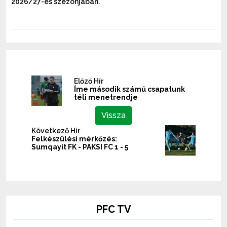
2026/27-es szezonjában.
Előző Hír
Íme második számú csapatunk
téli menetrendje
Vissza
Következő Hír
Felkészülési mérkőzés:
Sumqayit FK - PAKSI FC 1 - 5
PFC TV