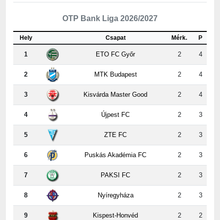
Hely
Csapat
Mérk.
P
1
ETO FC Győr
2
4
2
MTK Budapest
2
4
3
Kisvárda Master Good
2
4
4
Újpest FC
2
3
5
ZTE FC
2
3
6
Puskás Akadémia FC
2
3
7
PAKSI FC
2
3
8
Nyíregyháza
2
3
9
Kispest-Honvéd
2
2
10
Vasas
2
2