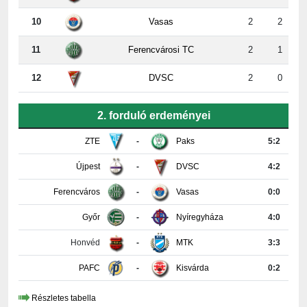
11
Ferencvárosi TC
2
1
12
DVSC
2
0
2. forduló erdeményei
ZTE
-
Paks
5:2
Újpest
-
DVSC
4:2
Ferencváros
-
Vasas
0:0
Győr
-
Nyíregyháza
4:0
Honvéd
-
MTK
3:3
PAFC
-
Kisvárda
0:2
Részletes tabella