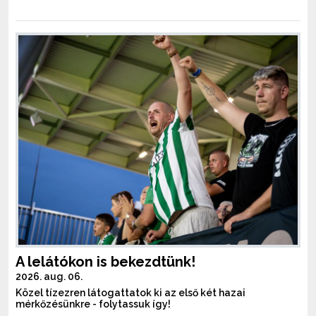
A lelátókon is bekezdtünk!
2026. aug. 06.
Közel tízezren látogattatok ki az első két hazai
mérkőzésünkre - folytassuk így!