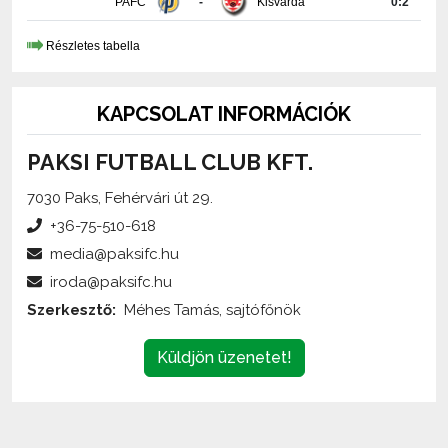
Részletes tabella
KAPCSOLAT INFORMÁCIÓK
PAKSI FUTBALL CLUB KFT.
7030 Paks, Fehérvári út 29.
+36-75-510-618
media@paksifc.hu
iroda@paksifc.hu
Szerkesztő:
Méhes Tamás, sajtófőnök
Küldjön üzenetet!