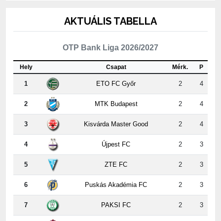
AKTUÁLIS TABELLA
OTP Bank Liga 2026/2027
Hely
Csapat
Mérk.
P
1
ETO FC Győr
2
4
2
MTK Budapest
2
4
3
Kisvárda Master Good
2
4
4
Újpest FC
2
3
5
ZTE FC
2
3
6
Puskás Akadémia FC
2
3
7
PAKSI FC
2
3
8
Nyíregyháza
2
3