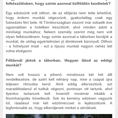
felkészülésben, hogy szinte azonnal külföldön kezdtetek?
Egy edzésünk volt otthon, de az időjárás nem tette lehetővé,
hogy érdemi munkát végezzünk, gyakorlatilag csak egy
futóedzés fért bele. Itt Törökországban viszont már sokadik éve
ugyanabban a hotelben készülünk, ahol minden adott a
minőségi munkához. Nekem személy szerint még nem volt
olyan felkészülésem, hogy szinte azonnal a táborban kezdjük a
munkát, de utólag egyértelműen jó döntésnek bizonyult. Otthon
- a hóhelyzet miatt - ezt a típusú munkát nagyon nehéz lett
volna elvégezni.
Féltávnál jártok a táborban. Hogyan látod az eddigi
munkát?
Nem volt hosszú a pihenő, mindössze két hét állt
rendelkezésre, de azért kell néhány nap, mire a csapat újra
teljesen ritmusba kerül. Amit eddig elterveztünk, azt
maradéktalanul el tudtuk végezni, pontosan ott tartunk, ahol
ilyenkor tartanunk kell. Innentől mostmár inkább a
finomhangolás következik. Sok és kemény edzésen vagyunk
túl, ráadásul már két edzőmeccset is lejátszottunk. A
legfontosabb az, hogy elkerüljenek minket a sérülések.