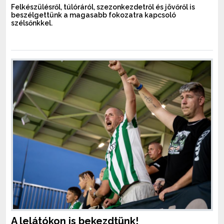
Felkészülésről, túlóráról, szezonkezdetről és jövőről is
beszélgettünk a magasabb fokozatra kapcsoló
szélsőnkkel.
A lelátókon is bekezdtünk!