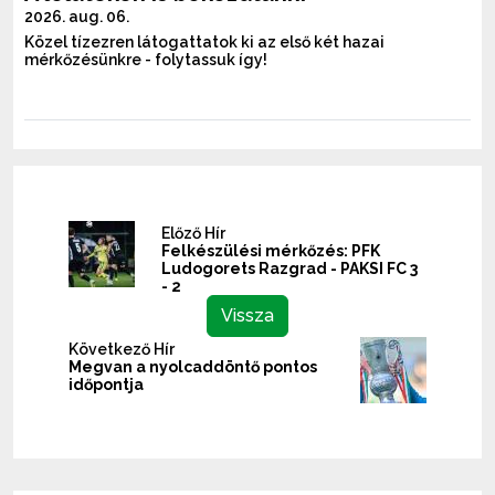
2026. aug. 06.
Közel tízezren látogattatok ki az első két hazai
mérkőzésünkre - folytassuk így!
Előző Hír
Felkészülési mérkőzés: PFK
Ludogorets Razgrad - PAKSI FC 3
- 2
Vissza
Következő Hír
Megvan a nyolcaddöntő pontos
időpontja