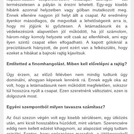
természetesen a pályán is érezni lehetett. Egy-egy kisebb
hibánk azonnal helyzetben vagy gólban mutatkozott meg.
Ennek ellenére nagyon jól helyt állt a csapat. Az eredmény
ilyenkor másodlagos, de megvoltak a lehetőségeink arra is,
hogy mi jöjjünk ki győztesen. A letámadásunk és a
védekezésünk alapvetően jól működött, ha jól számolom,
három-négy komoly helyzete volt csak az ellenfélnek, ami egy
ilyen szintű csapat ellen elfogadható. A kapott góloknál a
precizitásunk hiányzott, de pont ezért van a felkészülés, hogy
ezeket a hibákat a bajnoki rajtig kijavítsuk.
Említetted a finomhangolást. Miben kell előrelépni a rajtig?
Úgy érzem, az előző félévben nem mindig tudtunk úgy
dominálni, ahogyan képesek lennénk rá. Ennek egyik oka az
volt, hogy a letámadásunk nem működött megfelelően, sokszor
túl hosszúra nyúlt a csapat. Ezen szeretnénk változtatni, ezen is
dolgozunk most.
Egyéni szempontból milyen tavaszra számítasz?
Az őszi szezon végén volt egy kisebb sérülésem, egy ütközés
után, ami kicsit hosszabbra húzódott, mint vártam. Szerencsére
eddig nem kellett edzést kihagynom, az alapozást végig tudtam
csinálni. Fontos, hogy egészséges maradjak, a játékpercekről