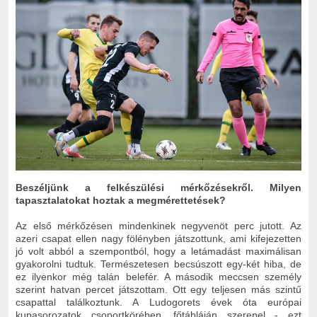
Beszéljünk a felkészülési mérkőzésekről. Milyen
tapasztalatokat hoztak a megmérettetések?
Az első mérkőzésen mindenkinek negyvenöt perc jutott. Az
azeri csapat ellen nagy fölényben játszottunk, ami kifejezetten
jó volt abból a szempontból, hogy a letámadást maximálisan
gyakorolni tudtuk. Természetesen becsúszott egy-két hiba, de
ez ilyenkor még talán belefér. A második meccsen személy
szerint hatvan percet játszottam. Ott egy teljesen más szintű
csapattal találkoztunk. A Ludogorets évek óta európai
kupasorozatok csoportkörében, főtábláján szerepel - ezt