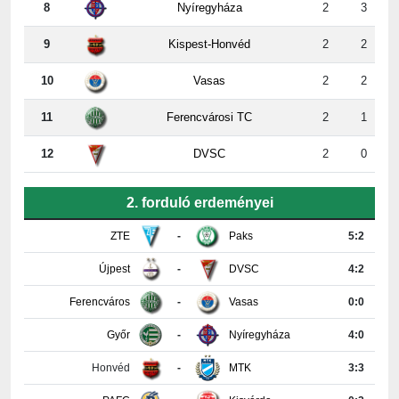
9
Kispest-Honvéd
2
2
10
Vasas
2
2
11
Ferencvárosi TC
2
1
12
DVSC
2
0
2. forduló erdeményei
ZTE
-
Paks
5:2
Újpest
-
DVSC
4:2
Ferencváros
-
Vasas
0:0
Győr
-
Nyíregyháza
4:0
Honvéd
-
MTK
3:3
PAFC
-
Kisvárda
0:2