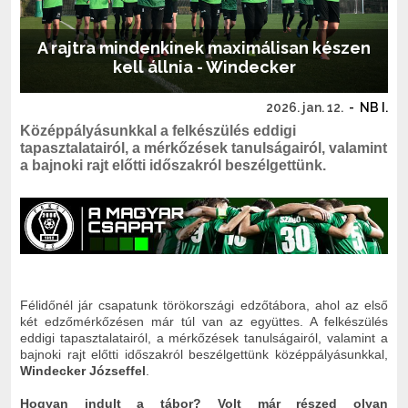
A rajtra mindenkinek maximálisan készen
kell állnia - Windecker
2026. jan. 12.
-
NB I.
Középpályásunkkal a felkészülés eddigi
tapasztalatairól, a mérkőzések tanulságairól, valamint
a bajnoki rajt előtti időszakról beszélgettünk.
Félidőnél jár csapatunk törökországi edzőtábora, ahol az első
két edzőmérkőzésen már túl van az együttes. A felkészülés
eddigi tapasztalatairól, a mérkőzések tanulságairól, valamint a
bajnoki rajt előtti időszakról beszélgettünk középpályásunkkal,
Windecker Józseffel
.
Hogyan indult a tábor? Volt már részed olyan