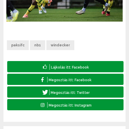
paksifc
nb1
windecker