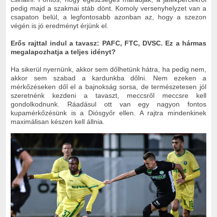
pedig majd a szakmai stáb dönt. Komoly versenyhelyzet van a
csapaton belül, a legfontosabb azonban az, hogy a szezon
végén is jó eredményt érjünk el.
Erős rajttal indul a tavasz: PAFC, FTC, DVSC. Ez a hármas
megalapozhatja a teljes idényt?
Ha sikerül nyernünk, akkor sem dőlhetünk hátra, ha pedig nem,
akkor sem szabad a kardunkba dőlni. Nem ezeken a
mérkőzéseken dől el a bajnokság sorsa, de természetesen jól
szeretnénk kezdeni a tavaszt, meccsről meccsre kell
gondolkodnunk. Ráadásul ott van egy nagyon fontos
kupamérkőzésünk is a Diósgyőr ellen. A rajtra mindenkinek
maximálisan készen kell állnia.