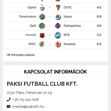
Ferencváros
-
Vasas
0:0
Győr
-
Nyíregyháza
4:0
Honvéd
-
MTK
3:3
PAFC
-
Kisvárda
0:2
Részletes tabella
KAPCSOLAT INFORMÁCIÓK
PAKSI FUTBALL CLUB KFT.
7030 Paks, Fehérvári út 29.
+36-75-510-618
media@paksifc.hu
iroda@paksifc.hu
Szerkesztő:
Méhes Tamás, sajtófőnök