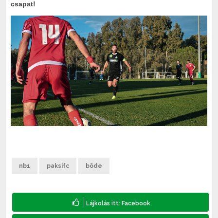
csapat!
nb1
paksifc
böde