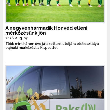
A negyvenharmadik Honvéd elleni
mérkőzésünk jön
2026. aug. 07.
Több mint három éve játszottunk utoljára első osztályú
bajnoki mérkőzést a Kispesttel.