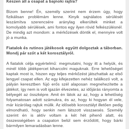
Készen áll a csapat a bajnoki rajtra?
Bízom benne! Én, személy szerint nem érzem úgy, hogy
fizikálisan problémám lenne. Kinyik sajnálatos sérülését
leszámítva szerencsére aránylag elkerültek minket a
komolyabb sérülések, ami fontos egy ilyen rövid felkészülésnél.
De mindig azt mondom: a mérkőzések döntik el, mennyire volt
jó a munka.
Fiatalok és rutinos játékosok együtt dolgoztak a táborban.
Mondj pár szót a két korosztályról.
A fiatalok célja egyértelmű: megmutatni, hogy itt a helyük, és
minél több játékpercet kiharcolni maguknak. Erre lehetőséget
kaptak most is, hiszen egy teljes mérkőzést játszhattak az első
lengyel csapat ellen. Az egy kifejezetten nehéz találkozó volt, a
pályán keresztben fújó erős szél alaposan megnehezítette a
játékot, így nem is volt igazán élvezetes, az időjárás rányomta a
bélyegét az összképre. Amit én látok az az, hogy a lehetőség
folyamatosan adott számukra, és az, hogy ki hogyan él vele,
már kizárólag rajtuk múlik. Az idősebb korosztályt illetően pedig
elmondható, hogy senkin nem látszott visszaesés. Személy
szerint én is aktív voltam a két hét pihenő alatt, és
összességében a csapaton belül sem érződött, hogy bárki
bármilyen lemaradásban lenne.