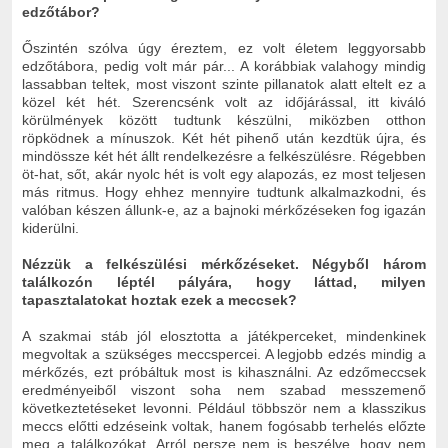
edzőtábor?
Őszintén szólva úgy éreztem, ez volt életem leggyorsabb
edzőtábora, pedig volt már pár... A korábbiak valahogy mindig
lassabban teltek, most viszont szinte pillanatok alatt eltelt ez a
közel két hét. Szerencsénk volt az időjárással, itt kiváló
körülmények között tudtunk készülni, miközben otthon
röpködnek a mínuszok. Két hét pihenő után kezdtük újra, és
mindössze két hét állt rendelkezésre a felkészülésre. Régebben
öt-hat, sőt, akár nyolc hét is volt egy alapozás, ez most teljesen
más ritmus. Hogy ehhez mennyire tudtunk alkalmazkodni, és
valóban készen állunk-e, az a bajnoki mérkőzéseken fog igazán
kiderülni.
Nézzük a felkészülési mérkőzéseket. Négyből három
találkozón léptél pályára, hogy láttad, milyen
tapasztalatokat hoztak ezek a meccsek?
A szakmai stáb jól elosztotta a játékperceket, mindenkinek
megvoltak a szükséges meccspercei. A legjobb edzés mindig a
mérkőzés, ezt próbáltuk most is kihasználni. Az edzőmeccsek
eredményeiből viszont soha nem szabad messzemenő
következtetéseket levonni. Például többször nem a klasszikus
meccs előtti edzéseink voltak, hanem fogósabb terhelés előzte
meg a találkozókat. Arról persze nem is beszélve, hogy nem