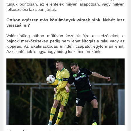
tudjuk pontosan, az ellenfelek milyen állapotban, vagy milyen
felkészülési fázisban jártak.
Otthon egészen más körülmények várnak ránk. Nehéz lesz
visszaállni?
Valószínűleg otthon műfüvön kezdjük újra az edzéseket, a
bajnoki mérkőzéseken pedig nem lehet kifogás a talaj vagy az
időjárás. Az alkalmazkodás minden csapatot egyformán érint.
Az ellenfélnek is ugyanúgy hideg lesz, mint nekünk.