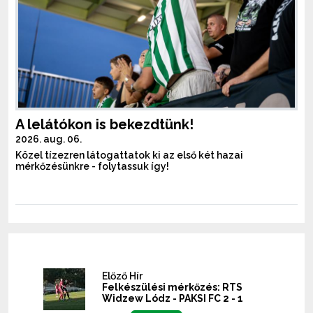
A lelátókon is bekezdtünk!
2026. aug. 06.
Közel tízezren látogattatok ki az első két hazai
mérkőzésünkre - folytassuk így!
Előző Hír
Felkészülési mérkőzés: RTS
Widzew Lódz - PAKSI FC 2 - 1