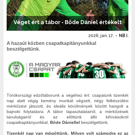
Véget ért a tábor - Böde Dániel értékelt
2026. jan. 17.
-
NB I.
A hazaút közben csapatkapitányunkkal
beszélgettünk.
Törökországi edzőtáborunk a végéhez ért: csapatunk tizenkét
nap alatt végig kemény munkát végzett, négy felkészülési
mérkőzést játszott, és ideális körülmények között hangolt a
bajnoki folytatásra. A tábor tapasztalatairól, a mérkőzések
tanulságairól és az előttünk álló kihívásokról
csapatkapitányunkkal,
Böde Dániellel
beszélgettünk.
Tizenkét nap van mögöttünk. Milyen volt számodra ez az