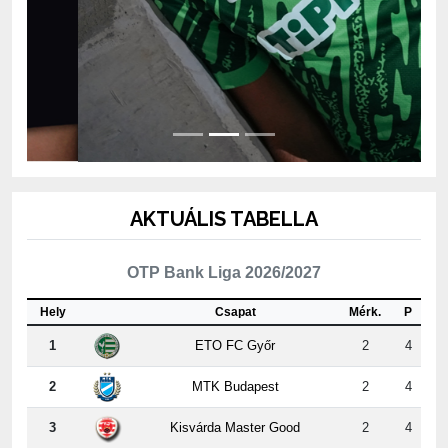
AKTUÁLIS TABELLA
OTP Bank Liga 2026/2027
Hely
Csapat
Mérk.
P
1
ETO FC Győr
2
4
2
MTK Budapest
2
4
3
Kisvárda Master Good
2
4
4
Újpest FC
2
3