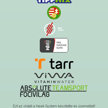
Ezt az oldalt a Hawk System készítette és üzemelteti!
A serverszolgáltatást a Govern-soft biztosítja!