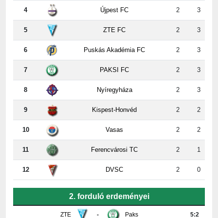
5
ZTE FC
2
3
6
Puskás Akadémia FC
2
3
7
PAKSI FC
2
3
8
Nyíregyháza
2
3
9
Kispest-Honvéd
2
2
10
Vasas
2
2
11
Ferencvárosi TC
2
1
12
DVSC
2
0
2. forduló erdeményei
ZTE
-
Paks
5:2
Újpest
-
DVSC
4:2