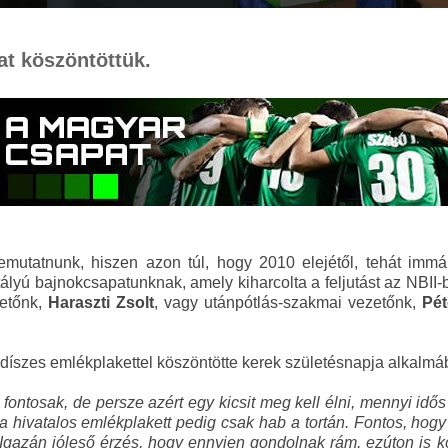
at köszöntöttük.
utatnunk, hiszen azon túl, hogy 2010 elejétől, tehát immár
ályú bajnokcsapatunknak, amely kiharcolta a feljutást az NBII-
zetőnk,
Haraszti Zsolt
, vagy utánpótlás-szakmai vezetőnk,
Pét
díszes emlékplakettel köszöntötte kerek születésnapja alkalmá
ontosak, de persze azért egy kicsit meg kell élni, mennyi id
, a hivatalos emlékplakett pedig csak hab a tortán. Fontos, hog
. Igazán jóleső érzés, hogy ennyien gondolnak rám, ezúton is