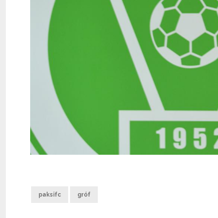
paksifc
gróf