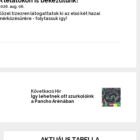
A lelátókon is bekezdtünk!
2026. aug. 06.
Közel tízezren látogattatok ki az első két hazai
mérkőzésünkre - folytassuk így!
Következő Hír
Így lehetnek ott szurkolóink
a Pancho Arénában
AKTUÁLIS TABELLA