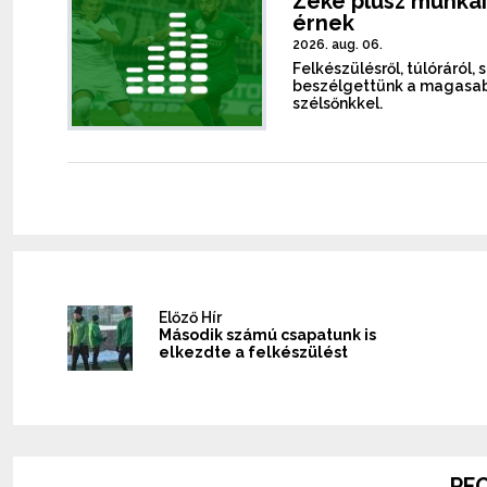
Zeke plusz munkái
érnek
2026. aug. 06.
Felkészülésről, túlóráról, 
beszélgettünk a magasab
szélsőnkkel.
Előző Hír
Második számú csapatunk is
elkezdte a felkészülést
PFC