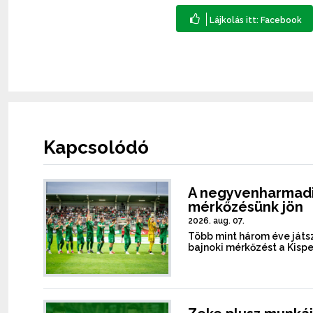
Kapcsolódó
A negyvenharmadi
mérkőzésünk jön
2026. aug. 07.
Több mint három éve játsz
bajnoki mérkőzést a Kispe