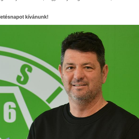
etésnapot kívánunk!