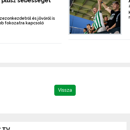
 plusz sebességet
szezonkezdetről és jövőről is
b fokozatra kapcsoló
Vissza
 TV