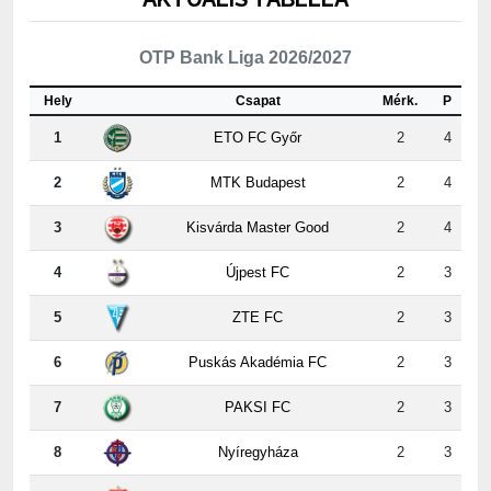
OTP Bank Liga 2026/2027
Hely
Csapat
Mérk.
P
1
ETO FC Győr
2
4
2
MTK Budapest
2
4
3
Kisvárda Master Good
2
4
4
Újpest FC
2
3
5
ZTE FC
2
3
6
Puskás Akadémia FC
2
3
7
PAKSI FC
2
3
8
Nyíregyháza
2
3