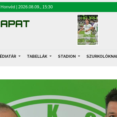
-
Honvéd
|
2026.08.09
.,
15:30
SAPAT
ÉDIATÁR
TABELLÁK
STADION
SZURKOLÓKN