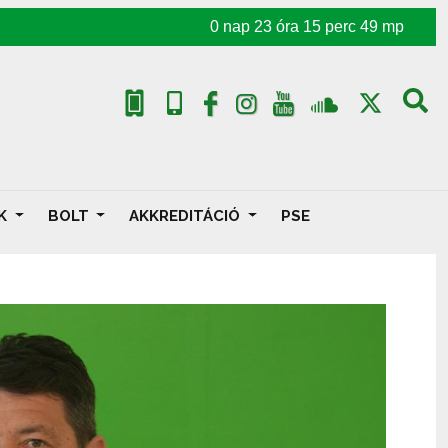
0
nap
23
óra
15
perc
48
mp
AK
BOLT
AKKREDITÁCIÓ
PSE