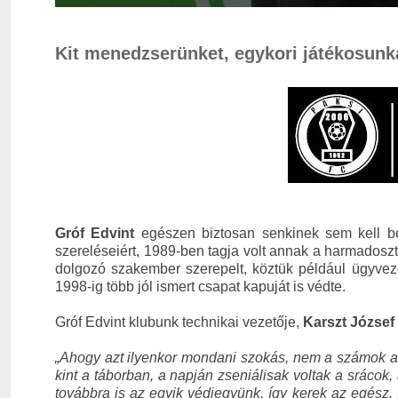
Kit menedzserünket, egykori játékosunk
Gróf Edvint
egészen biztosan senkinek sem kell bem
szereléseiért, 1989-ben tagja volt annak a harmadoszt
dolgozó szakember szerepelt, köztük például ügyve
1998-ig több jól ismert csapat kapuját is védte.
Gróf Edvint klubunk technikai vezetője,
Karszt József
„Ahogy azt ilyenkor mondani szokás, nem a számok a f
kint a táborban, a napján zseniálisak voltak a srácok
továbbra is az egyik védjegyünk, így kerek az egész