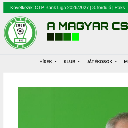
Következik: OTP Bank Liga 2026/2027 | 3. forduló |
Paks
A MAGYAR C
HÍREK
KLUB
JÁTÉKOSOK
M