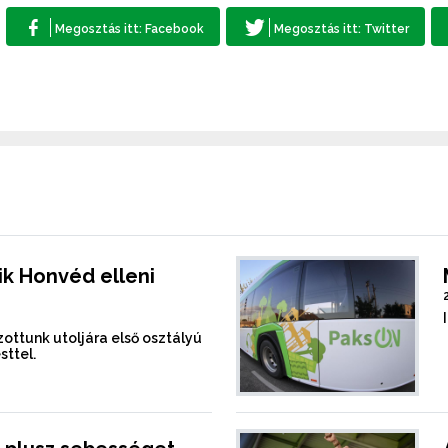
k Honvéd elleni
ottunk utoljára első osztályú
sttel.