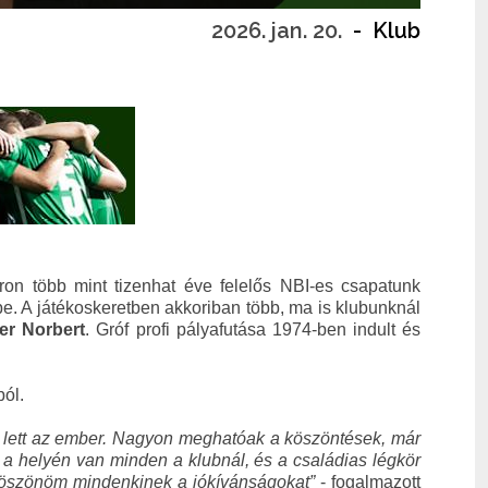
2026. jan. 20.
-
Klub
on több mint tizenhat éve felelős NBI-es csapatunk
be. A játékoskeretben akkoriban több, ma is klubunknál
er Norbert
. Gróf profi pályafutása 1974-ben indult és
ból.
ős lett az ember. Nagyon meghatóak a köszöntések, már
y a helyén van minden a klubnál, és a családias légkör
 köszönöm mindenkinek a jókívánságokat”
- fogalmazott