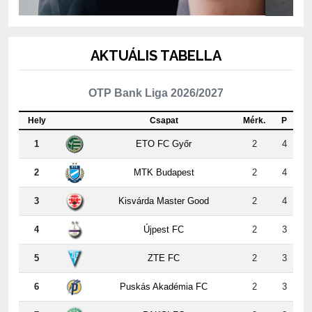
AKTUÁLIS TABELLA
OTP Bank Liga 2026/2027
Hely
Csapat
Mérk.
P
1
ETO FC Győr
2
4
2
MTK Budapest
2
4
3
Kisvárda Master Good
2
4
4
Újpest FC
2
3
5
ZTE FC
2
3
6
Puskás Akadémia FC
2
3
7
PAKSI FC
2
3