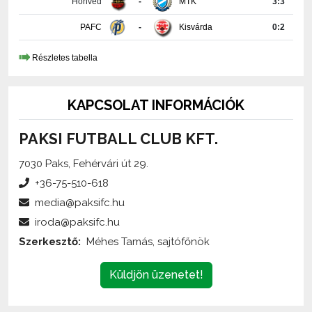
Részletes tabella
KAPCSOLAT INFORMÁCIÓK
PAKSI FUTBALL CLUB KFT.
7030 Paks, Fehérvári út 29.
+36-75-510-618
media@paksifc.hu
iroda@paksifc.hu
Szerkesztő:
Méhes Tamás, sajtófőnök
Küldjön üzenetet!