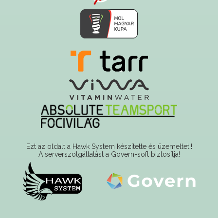
Ezt az oldalt a Hawk System készítette és üzemelteti!
A serverszolgáltatást a Govern-soft biztosítja!