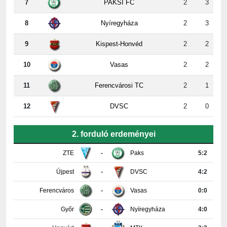
8
Nyíregyháza
2
3
9
Kispest-Honvéd
2
2
10
Vasas
2
2
11
Ferencvárosi TC
2
1
12
DVSC
2
0
2. forduló erdeményei
ZTE
-
Paks
5:2
Újpest
-
DVSC
4:2
Ferencváros
-
Vasas
0:0
Győr
-
Nyíregyháza
4:0
Honvéd
-
MTK
3:3
PAFC
-
Kisvárda
0:2