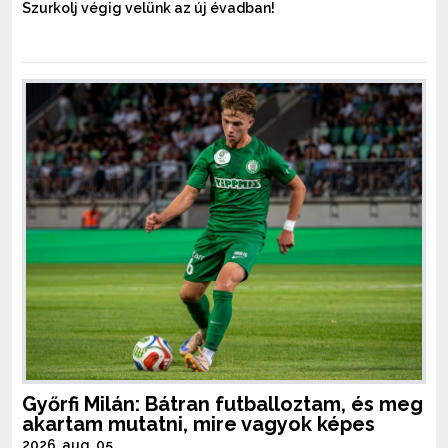
Szurkolj végig velünk az új évadban!
Győrfi Milán: Bátran futballoztam, és meg
akartam mutatni, mire vagyok képes
2026. aug. 05.