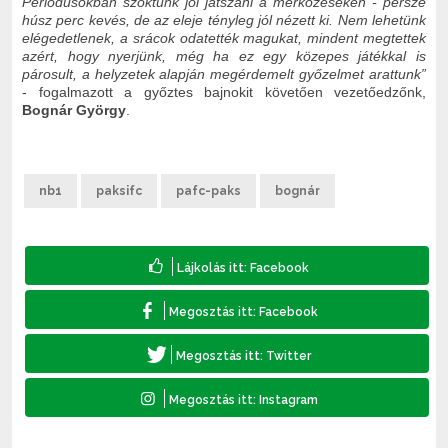
Periódusokban szoktunk jól játszani a mérkőzéseken - persze
húsz perc kevés, de az eleje tényleg jól nézett ki. Nem lehetünk
elégedetlenek, a srácok odatették magukat, mindent megtettek
azért, hogy nyerjünk, még ha ez egy közepes játékkal is
párosult, a helyzetek alapján megérdemelt győzelmet arattunk”
- fogalmazott a győztes bajnokit követően vezetőedzőnk,
Bognár György
.
nb1
paksifc
pafc-paks
bognár