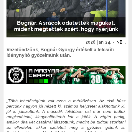
Bognár: A srácok odatették magukat,
mident megtettek azért, hogy nyerjünk
2026. jan. 24.
-
NB I.
Vezetőedzőnk, Bognár György értékelt a felcsúti
idénynyitó győzelmünk után.
„Több lehetőségünk volt ezen a mérkőzésen. Az első húsz
percünk nagyon jól nézett ki, számos helyzetet alakítottunk ki,
jól is játszottunk. A második félidőben ezt már nem tudtuk
megismételni, kiegyenlítettebb lett a játék. A végén pedig,
amikor újra két csatárral játszottunk, megint be tudtuk szorítani
az ellenfelet, akkor született meg a győztes gólunk is.