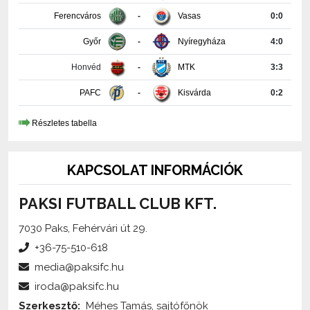
Győr
-
Nyíregyháza
4:0
Honvéd
-
MTK
3:3
PAFC
-
Kisvárda
0:2
Részletes tabella
KAPCSOLAT INFORMÁCIÓK
PAKSI FUTBALL CLUB KFT.
7030 Paks, Fehérvári út 29.
+36-75-510-618
media@paksifc.hu
iroda@paksifc.hu
Szerkesztő:
Méhes Tamás, sajtófőnök