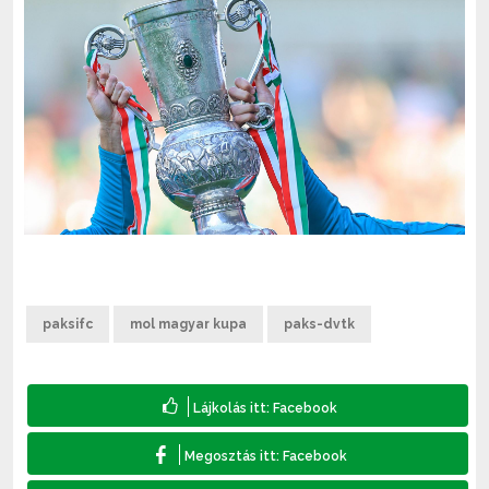
paksifc
mol magyar kupa
paks-dvtk