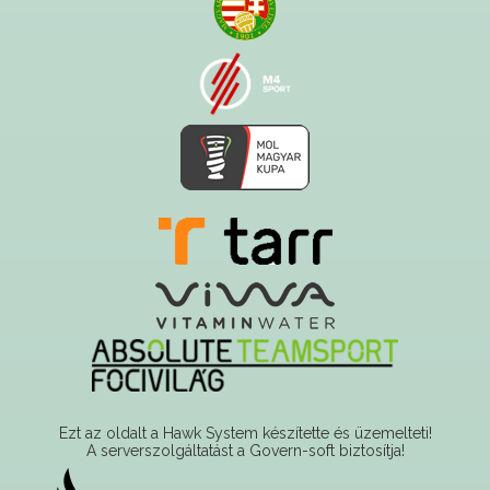
Ezt az oldalt a Hawk System készítette és üzemelteti!
A serverszolgáltatást a Govern-soft biztosítja!