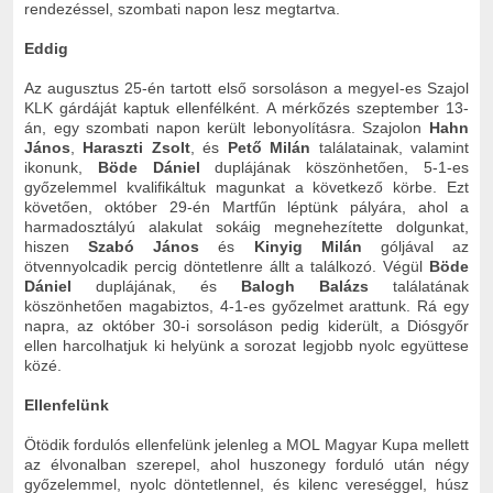
rendezéssel, szombati napon lesz megtartva.
Eddig
Az augusztus 25-én tartott első sorsoláson a megyeI-es Szajol
KLK gárdáját kaptuk ellenfélként. A mérkőzés szeptember 13-
án, egy szombati napon került lebonyolításra. Szajolon
Hahn
János
,
Haraszti Zsolt
, és
Pető Milán
találatainak, valamint
ikonunk,
Böde Dániel
duplájának köszönhetően, 5-1-es
győzelemmel kvalifikáltuk magunkat a következő körbe.
Ezt
követően, október 29-én Martfűn léptünk pályára, ahol a
harmadosztályú alakulat sokáig megnehezítette dolgunkat,
hiszen
Szabó János
és
Kinyig Milán
góljával az
ötvennyolcadik percig döntetlenre állt a találkozó. Végül
Böde
Dániel
duplájának, és
Balogh Balázs
találatának
köszönhetően magabiztos, 4-1-es győzelmet arattunk. Rá egy
napra, az október 30-i sorsoláson pedig kiderült, a Diósgyőr
ellen harcolhatjuk ki helyünk a sorozat legjobb nyolc együttese
közé.
Ellenfelünk
Ötödik fordulós ellenfelünk jelenleg a MOL Magyar Kupa mellett
az élvonalban szerepel, ahol huszonegy forduló után négy
győzelemmel, nyolc döntetlennel, és kilenc vereséggel, húsz