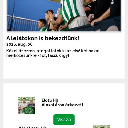
A lelátókon is bekezdtünk!
2026. aug. 06.
Közel tízezren látogattatok ki az első két hazai
mérkőzésünkre - folytassuk így!
Előző Hír
Alaxai Áron érkezett
Vissza