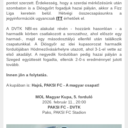
pontot szerzett. Érdekesség, hogy a szerdai mérkőzésünk után
szombaton is a Diósgyőrt fogadjuk hazai pályán, akkor a Fizz
Liga keretein belül. Hétvégi összecsapásunkra a
jegyinformációk ugyancsak
ITT
érhetőek el.
A DVTK NBI-es alakulat révén
- hozzánk hasonlóan - a
harmadik körben csatlakozott a sorozathoz, ahol először egy
harmad-, majd egy másodosztályú ellenfél után találkozik
csapatunkkal. A Diósgyőr az idei kupasorozat harmadik
fordulójában Hódmezővásárhelyre utazott, ahol 3-1-el vette az
első akadályt. A negyedik fordulóban pedig hazai pályán a
Szeged együttesét fogadta, ellenük 2-0-s eredménnyel jutott
tovább.
Innen jön a folytatás.
A kupában is:
Hajrá, PAKSI FC - A magyar csapat!
MOL Magyar Kupa, 5. forduló
2026. február 11., 20:00
PAKSI FC - DVTK
Paks, PAKSI FC Stadion