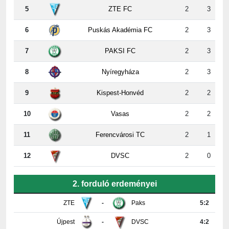
6
Puskás Akadémia FC
2
3
7
PAKSI FC
2
3
8
Nyíregyháza
2
3
9
Kispest-Honvéd
2
2
10
Vasas
2
2
11
Ferencvárosi TC
2
1
12
DVSC
2
0
2. forduló erdeményei
ZTE
-
Paks
5:2
Újpest
-
DVSC
4:2
Ferencváros
-
Vasas
0:0