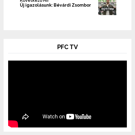
Következő Hír
Új igazolásunk: Bévárdi Zsombor
PFC TV