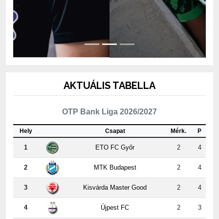
AKTUÁLIS TABELLA
OTP Bank Liga 2026/2027
Hely
Csapat
Mérk.
P
1
ETO FC Győr
2
4
2
MTK Budapest
2
4
3
Kisvárda Master Good
2
4
4
Újpest FC
2
3
5
ZTE FC
2
3