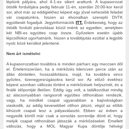
léptünk pályára, ahol 4-1-es sikert arattunk. A kupasorozat
ötödik fordulójára pedig február 11
-én, szerdán 20:00-kor kerül
sor, ahol már az eddigiekhez képest egy jóval nehezebb feladat
vár csapatunkra, hiszen az élvonalban szerepló DVTK
együttesét fogadjuk. Jegyinformációk
ITT.
Érdekesség, hogy az
ötödik forduló párosításai közül miénk az egyetlen, amelyben
két NBI-es együttes csap össze. Győzelem esetén újabb
lépcsőfokot ugorhatnánk, hiszen a továbbjutás ezúttal a legjobb
nyolc közé kerülést jelentené.
Nem árt ismételni
A kupasorozatban továbbra is minden párharc egy meccsen dől
el. Értelemszerűen, ha a mérkőzés kilencven perce után az
állás döntetlen, hosszabbításra, majd, ha továbbra sincs
győztes, tizenegyesrúgásokra kerül sor. Az előző évekhez
képest azonban változás történt a mérkőzések helyszínét, és a
finálé időpontját illetően. Eddig úgy volt, a találkozókat mindig
az alacsonyabban rangsorolt együttes otthonában rendezik,
vagy, ha mindkét csapat ugyanabban a bajnokságban
viaskodik, az addig kevesebbet otthon játszó, végül az előbb
kihúzott csapat lesz a pályaválasztó. Ebben az évben a
negyedik körtől már csak a sorsolás sorrendje dönti el, hogy
melyik csapat otthonában játsszák a mérkőzéseket. Emellett
változás, hogy a MOL Magyar Kupa döntője hétvégi