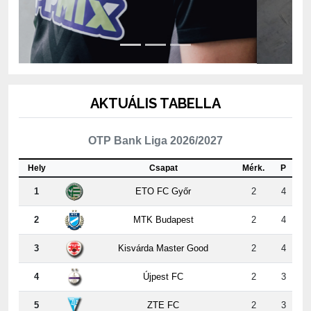
AKTUÁLIS TABELLA
OTP Bank Liga 2026/2027
Hely
Csapat
Mérk.
P
1
ETO FC Győr
2
4
2
MTK Budapest
2
4
3
Kisvárda Master Good
2
4
4
Újpest FC
2
3
5
ZTE FC
2
3
6
Puskás Akadémia FC
2
3