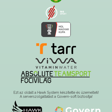
Ezt az oldalt a Hawk System készítette és üzemelteti!
A serverszolgáltatást a Govern-soft biztosítja!