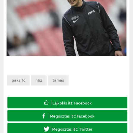
paksifc
nb1
tamas