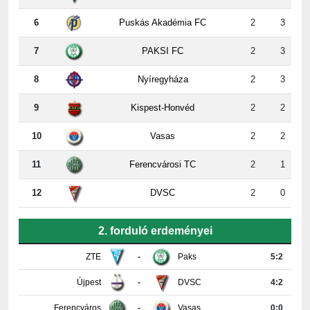
7
PAKSI FC
2
3
8
Nyíregyháza
2
3
9
Kispest-Honvéd
2
2
10
Vasas
2
2
11
Ferencvárosi TC
2
1
12
DVSC
2
0
2. forduló erdeményei
ZTE
-
Paks
5:2
Újpest
-
DVSC
4:2
Ferencváros
-
Vasas
0:0
Győr
-
Nyíregyháza
4:0