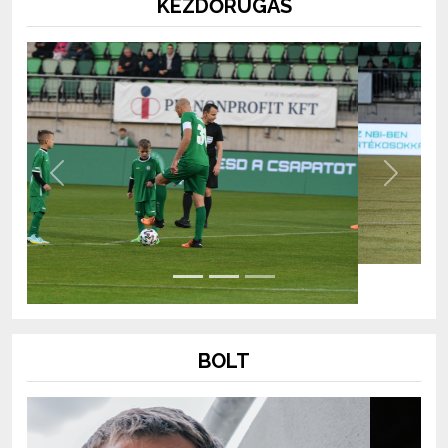
KEZDŐRÚGÁS
Previous
Next
BOLT