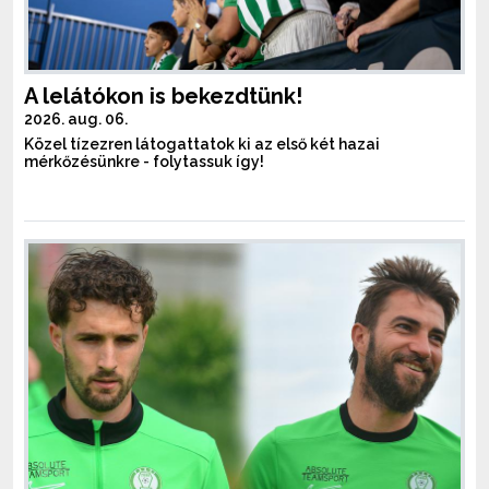
A lelátókon is bekezdtünk!
2026. aug. 06.
Közel tízezren látogattatok ki az első két hazai
mérkőzésünkre - folytassuk így!