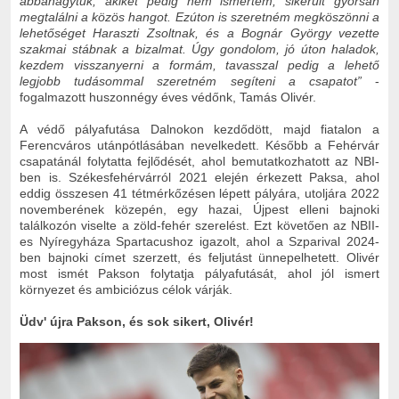
abbahagytuk, akiket pedig nem ismertem, sikerült gyorsan
megtalálni a közös hangot. Ezúton is szeretném megköszönni a
lehetőséget Haraszti Zsoltnak, és a Bognár György vezette
szakmai stábnak a bizalmat. Úgy gondolom, jó úton haladok,
kezdem visszanyerni a formám, tavasszal pedig a lehető
legjobb tudásommal szeretném segíteni a csapatot”
-
fogalmazott huszonnégy éves védőnk, Tamás Olivér.
A védő pályafutása Dalnokon kezdődött, majd fiatalon a
Ferencváros utánpótlásában nevelkedett. Később a Fehérvár
csapatánál folytatta fejlődését, ahol bemutatkozhatott az NBI-
ben is. Székesfehérvárról 2021 elején érkezett Paksa, ahol
eddig összesen 41 tétmérkőzésen lépett pályára, utoljára 2022
novemberének közepén, egy hazai, Újpest elleni bajnoki
találkozón viselte a zöld-fehér szerelést. Ezt követően az NBII-
es Nyíregyháza Spartacushoz igazolt, ahol a Szparival 2024-
ben bajnoki címet szerzett, és feljutást ünnepelhetett. Olivér
most ismét Pakson folytatja pályafutását, ahol jól ismert
környezet és ambiciózus célok várják.
Üdv' újra Pakson, és sok sikert, Olivér!