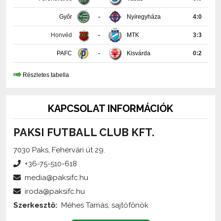
Honvéd
-
MTK
3:3
PAFC
-
Kisvárda
0:2
Részletes tabella
KAPCSOLAT INFORMÁCIÓK
PAKSI FUTBALL CLUB KFT.
7030 Paks, Fehérvári út 29.
+36-75-510-618
media@paksifc.hu
iroda@paksifc.hu
Szerkesztő:
Méhes Tamás, sajtófőnök
Küldjön üzenetet!