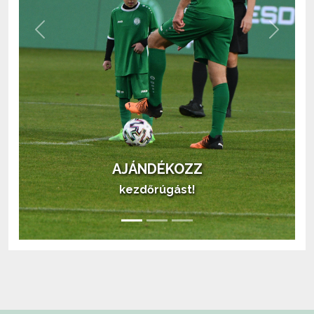
Previous
Next
AJÁNDÉKOZZ
kezdőrúgást!