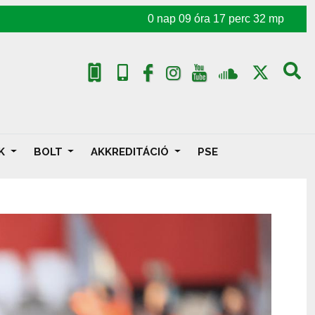
0
nap
09
óra
17
perc
30
mp
AK
BOLT
AKKREDITÁCIÓ
PSE