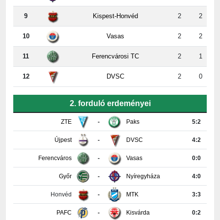
9
Kispest-Honvéd
2
2
10
Vasas
2
2
11
Ferencvárosi TC
2
1
12
DVSC
2
0
2. forduló erdeményei
ZTE
-
Paks
5:2
Újpest
-
DVSC
4:2
Ferencváros
-
Vasas
0:0
Győr
-
Nyíregyháza
4:0
Honvéd
-
MTK
3:3
PAFC
-
Kisvárda
0:2