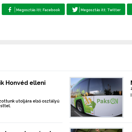
k Honvéd elleni
ottunk utoljára első osztályú
sttel.