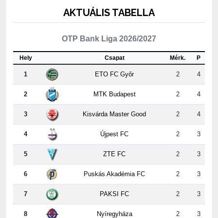
AKTUÁLIS TABELLA
OTP Bank Liga 2026/2027
Hely
Csapat
Mérk.
P
1
ETO FC Győr
2
4
2
MTK Budapest
2
4
3
Kisvárda Master Good
2
4
4
Újpest FC
2
3
5
ZTE FC
2
3
6
Puskás Akadémia FC
2
3
7
PAKSI FC
2
3
8
Nyíregyháza
2
3