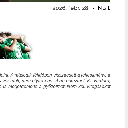
2026. febr. 28.
-
NB I.
lni. A második félidőben visszaesett a teljesítmény, a
 vár ránk, nem olyan passzban érkeztünk Kisvárdára,
da is megérdemelte a győzelmet. Nem kell kifogásokat