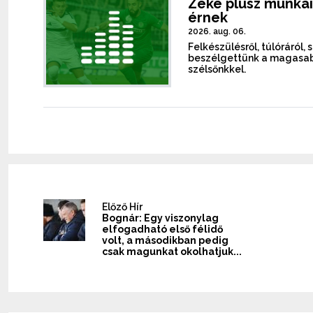
Zeke plusz munkái
érnek
2026. aug. 06.
Felkészülésről, túlóráról, 
beszélgettünk a magasab
szélsőnkkel.
Előző Hír
Bognár: Egy viszonylag
elfogadható első félidő
volt, a másodikban pedig
csak magunkat okolhatjuk...