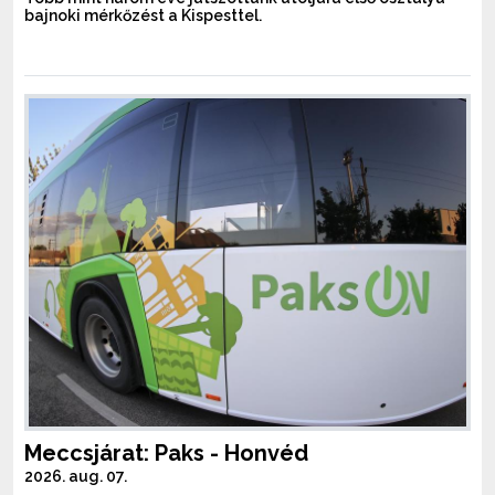
bajnoki mérkőzést a Kispesttel.
Meccsjárat: Paks - Honvéd
2026. aug. 07.