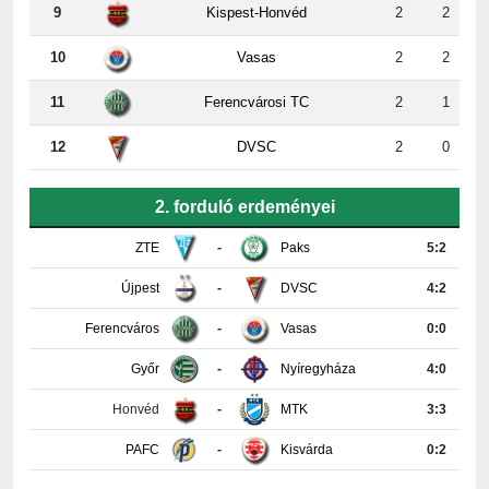
9
Kispest-Honvéd
2
2
10
Vasas
2
2
11
Ferencvárosi TC
2
1
12
DVSC
2
0
2. forduló erdeményei
ZTE
-
Paks
5:2
Újpest
-
DVSC
4:2
Ferencváros
-
Vasas
0:0
Győr
-
Nyíregyháza
4:0
Honvéd
-
MTK
3:3
PAFC
-
Kisvárda
0:2