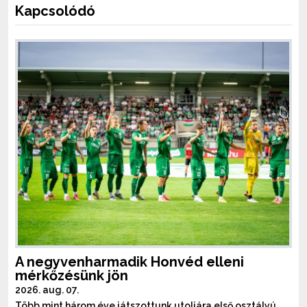
Kapcsolódó
A negyvenharmadik Honvéd elleni
mérkőzésünk jön
2026. aug. 07.
Több mint három éve játszottunk utoljára első osztályú