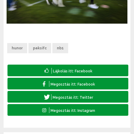
hunor
paksifc
nb1