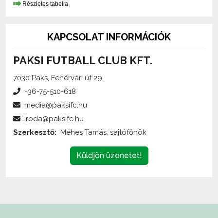
Részletes tabella
KAPCSOLAT INFORMÁCIÓK
PAKSI FUTBALL CLUB KFT.
7030 Paks, Fehérvári út 29.
+36-75-510-618
media@paksifc.hu
iroda@paksifc.hu
Szerkesztő:
Méhes Tamás, sajtófőnök
Küldjön üzenetet!