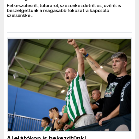
Felkészülésről, túlóráról, szezonkezdetről és jövőről is
beszélgettünk a magasabb fokozatra kapcsoló
szélsőnkkel.
A lelátókon is bekezdtünk!