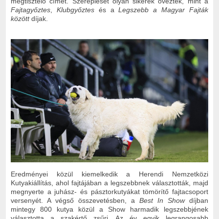
megtisztelő címet. Szereplését olyan sikerek övezték, mint a
Fajtagyőztes
,
Klubgyőztes
és a
Legszebb a Magyar Fajták
között
díjak.
Eredményei közül kiemelkedik a Herendi Nemzetközi
Kutyakiállítás, ahol fajtájában a legszebbnek választották, majd
megnyerte a juhász- és pásztorkutyákat tömörítő fajtacsoport
versenyét. A végső összevetésben, a
Best In Show
díjban
mintegy 800 kutya közül a Show harmadik legszebbjének
választotta a szakértő zsűri. Az év egyik legrangosabb