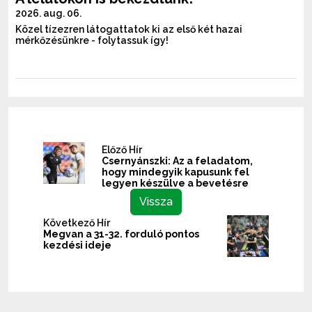
2026. aug. 06.
Közel tízezren látogattatok ki az első két hazai
mérkőzésünkre - folytassuk így!
Előző Hír
Csernyánszki: Az a feladatom,
hogy mindegyik kapusunk fel
legyen készülve a bevetésre
Vissza
Következő Hír
Megvan a 31-32. forduló pontos
kezdési ideje