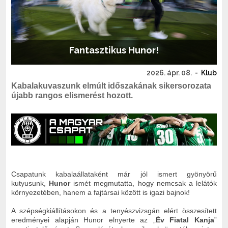
Fantasztikus Hunor!
2026. ápr. 08.
-
Klub
Kabalakuvaszunk elmúlt időszakának sikersorozata
újabb rangos elismerést hozott.
Csapatunk kabalaállataként már jól ismert gyönyörű
kutyusunk,
Hunor
ismét megmutatta, hogy nemcsak a lelátók
környezetében, hanem a fajtársai között is igazi bajnok!
A szépségkiállításokon és a tenyészvizsgán elért összesített
eredményei alapján Hunor elnyerte az „
Év Fiatal Kanja
”