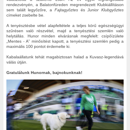
rendezvényén, a Balatonfüreden megrendezett Klubkiállításon
sem talált legyőzőre, a
Fajtagyőztes
és
Junior Klubgyőztes
címeket zsebelte be.
A tenyésztésbe vétel alapfeltétele a teljes körű egészségügyi
szűrésen való részvétel, majd a tenyésztési szemlén való
helytállás. Hunor minden elvárásnak megfelelt: csípőízülete
„Mentes - A” minősítést kapott, a tenyésztési szemlén pedig a
maximális 100 pontot érdemelte ki.
Kabalaállatunk tehát magabiztosan halad a Kuvasz-legendává
válás útján.
Gratulálunk Hunornak, bajnokunknak!