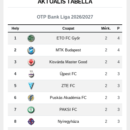
AKTUÁLIS TABELLA
OTP Bank Liga 2026/2027
Hely
Csapat
Mérk.
P
1
ETO FC Győr
2
4
2
MTK Budapest
2
4
3
Kisvárda Master Good
2
4
4
Újpest FC
2
3
5
ZTE FC
2
3
6
Puskás Akadémia FC
2
3
7
PAKSI FC
2
3
8
Nyíregyháza
2
3