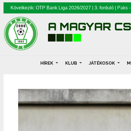
Következik: OTP Bank Liga 2026/2027 | 3. forduló |
Paks
A MAGYAR C
HÍREK
KLUB
JÁTÉKOSOK
M