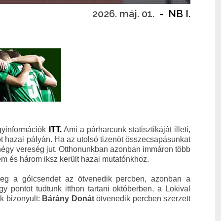
2026. máj. 01.
-
NB I.
egyinformációk
ITT.
Ami a párharcunk statisztikáját illeti,
ot hazai pályán. Ha az utolsó tizenöt összecsapásunkat
és négy vereség jut. Otthonunkban azonban immáron több
lem és három iksz került hazai mutatónkhoz.
meg a gólcsendet az ötvenedik percben, azonban a
y pontot tudtunk itthon tartani októberben, a Lokival
k bizonyult:
Bárány Donát
ötvenedik percben szerzett