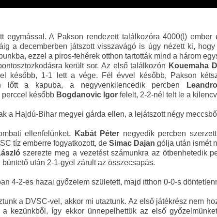
tt egymással. A Pakson rendezett találkozóra 4000(!) ember el
ig a decemberben játszott visszavágó is úgy nézett ki, hogy
apunkba, ezzel a piros-fehérek otthon tartották mind a három e
tosztozkodásra került sor. Az első találkozón
Kouemaha D
el később, 1-1 lett a vége. Fél évvel később, Pakson kétsz
n lőtt a kapuba, a negyvenkilencedik percben
Leandr
y perccel később
Bogdanovic Igor
felelt, 2-2-nél telt le a kile
k a Hajdú-Bihar megyei gárda ellen, a lejátszott négy meccsbő
bati ellenfelünket.
Kabát Péter
negyedik percben szerzet
SC tíz emberre fogyatkozott, de
Simac Dajan
gólja után ismét n
László
szerezte meg a vezetést számunkra az ötbenhetedik pe
zai büntető után 2-1-gyel zárult az összecsapás.
 4-2-es hazai győzelem született, majd itthon 0-0-s döntetlen
tunk a DVSC-vel, akkor mi utaztunk. Az első játékrész nem hozot
a kezünkből, így ekkor ünnepelhettük az első győzelmünket