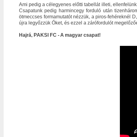
Ami pedig a célegyenes előtti tabellát illeti, ellenfel
Csapatunk pedig harmincegy forduló után tizenhárom
ötmeccses formamutatót nézzük, a piros-fehéreknél D,
újra legyőzzük Őket, és ezzel a zárófordulót megelőző
Hajrá, PAKSI FC - A magyar csapat!