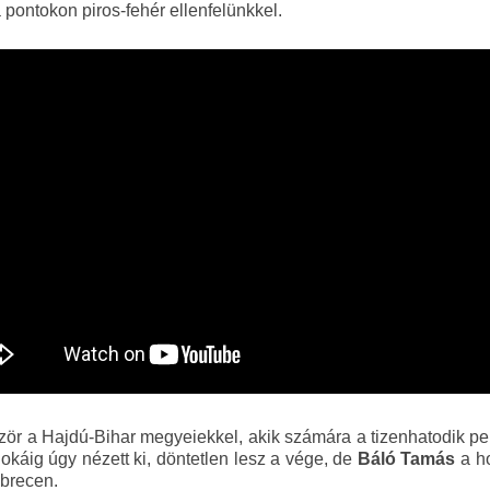
 pontokon piros-fehér ellenfelünkkel.
ör a Hajdú-Bihar megyeiekkel, akik számára a tizenhatodik p
Sokáig úgy nézett ki, döntetlen lesz a vége, de
Báló Tamás
a h
ebrecen.