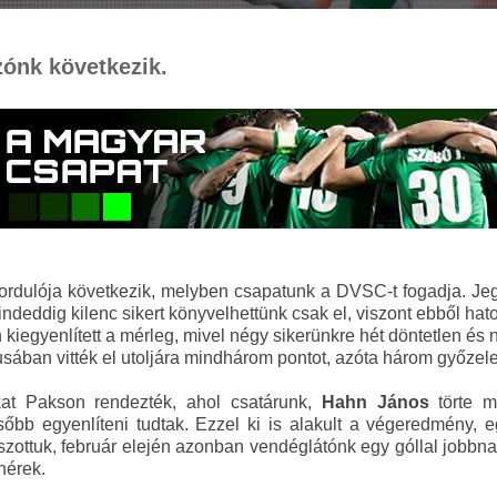
zónk következik.
k fordulója következik, melyben csapatunk a DVSC-t fogadja. J
eddig kilenc sikert könyvelhettünk csak el, viszont ebből hat
 kiegyenlített a mérleg, mivel négy sikerünkre hét döntetlen 
iusában vitték el utoljára mindhárom pontot, azóta három győze
kat Pakson rendezték, ahol csatárunk,
Hahn János
törte 
őbb egyenlíteni tudtak. Ezzel ki is alakult a végeredmény, eg
ttuk, február elején azonban vendéglátónk egy góllal jobbna
hérek.