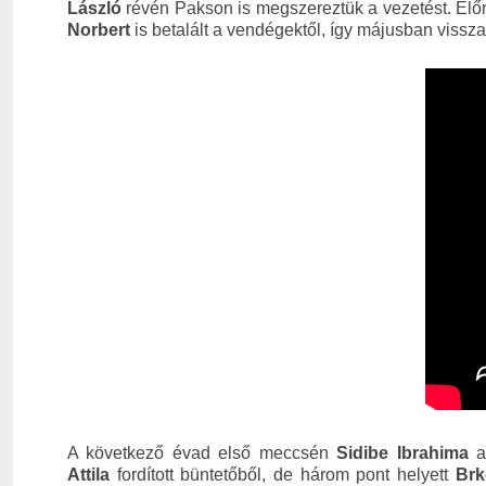
László
révén Pakson is megszereztük a vezetést. Előn
Norbert
is betalált a vendégektől, így májusban vissz
A következő évad első meccsén
Sidibe Ibrahima
a 
Attila
fordított büntetőből, de három pont helyett
Brk