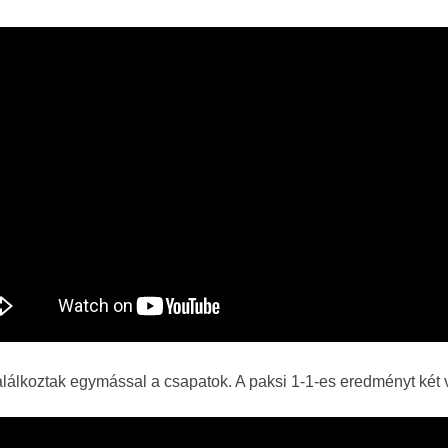
lálkoztak egymással a csapatok. A paksi 1-1-es eredményt két