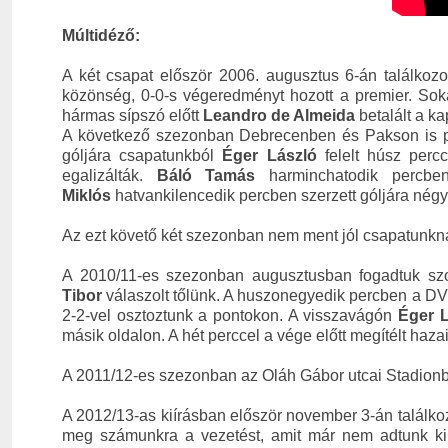
Múltidéző:
A két csapat először 2006. augusztus 6-án találkozo
közönség, 0-0-s végeredményt hozott a premier. Soká
hármas sípszó előtt
Leandro de Almeida
betalált a k
A következő szezonban Debrecenben és Pakson is pon
góljára csapatunkból
Éger László
felelt húsz percc
egalizálták.
Báló Tamás
harminchatodik percbe
Miklós
hatvankilencedik percben szerzett góljára nég
Az ezt követő két szezonban nem ment jól csapatunkna
A 2010/11-es szezonban augusztusban fogadtuk szom
Tibor
válaszolt tőlünk. A huszonegyedik percben a DV
2-2-vel osztoztunk a pontokon. A visszavágón
Éger 
másik oldalon. A hét perccel a vége előtt megítélt ha
A 2011/12-es szezonban az Oláh Gábor utcai Stadionban
A 2012/13-as kiírásban először november 3-án találkoz
meg számunkra a vezetést, amit már nem adtunk ki 