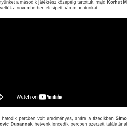
yünket a második játékrész közepéig tartottuk, majd
Korhut M
avették a novemberben elcsípett három pontunkat.
hatodik percben volt eredményes, amire a tizedikben
Simon
ovic Dusannak
hetvenkilencedik percben szerzett találatán