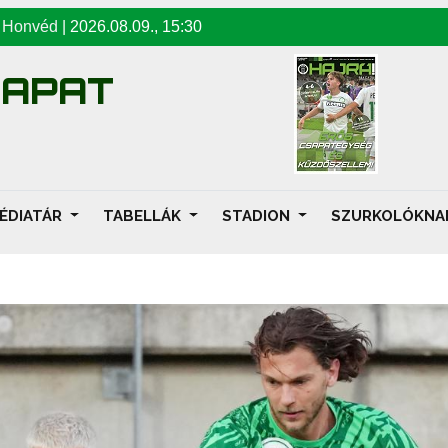
-
Honvéd
|
2026.08.09
.,
15:30
SAPAT
ÉDIATÁR
TABELLÁK
STADION
SZURKOLÓKN