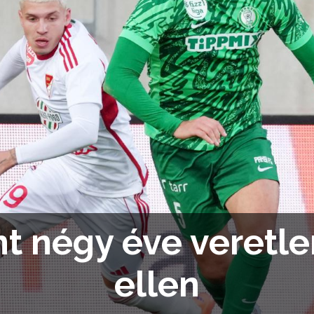
nt négy éve veretl
ellen