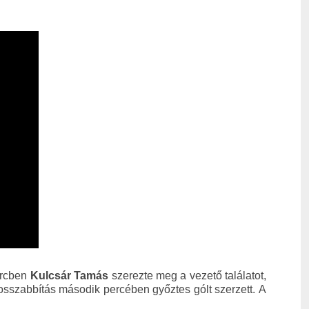
ercben
Kulcsár Tamás
szerezte meg a vezető találatot,
osszabbítás második percében győztes gólt szerzett.
A