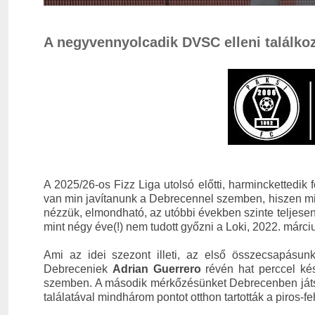
A negyvennyolcadik DVSC elleni találko
A 2025/26-os Fizz Liga utolsó előtti, harminckettedi
van min javítanunk a Debrecennel szemben, hiszen mind
nézzük, elmondható, az utóbbi években szinte teljesen
mint négy éve(!) nem tudott győzni a Loki, 2022. márc
Ami az idei szezont illeti, az első összecsapásun
Debreceniek
Adrian Guerrero
révén hat perccel kés
szemben. A második mérkőzésünket Debrecenben játszo
találatával mindhárom pontot otthon tartották a piros-fe