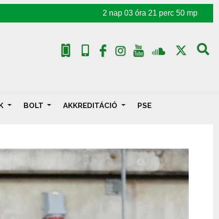
2
nap
03
óra
21
perc
49
mp
AK
BOLT
AKKREDITÁCIÓ
PSE