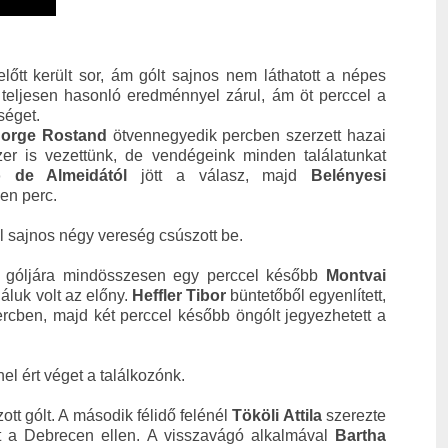
őtt került sor, ám gólt sajnos nem láthatott a népes
 teljesen hasonló eredménnyel zárul, ám öt perccel a
gységet.
orge Rostand
ötvennegyedik percben szerzett hazai
er is vezettünk, de vendégeink minden találatunkat
o de Almeidától
jött a válasz, majd
Belényesi
ncven perc.
l sajnos négy vereség csúszott be.
t góljára mindösszesen egy perccel később
Montvai
áluk volt az előny.
Heffler Tibor
büntetőből egyenlített,
rcben, majd két perccel később öngólt jegyezhetett a
nel ért véget a találkozónk.
t gólt. A második félidő felénél
Tököli Attila
szerezte
 a Debrecen ellen.
A visszavágó alkalmával
Bartha