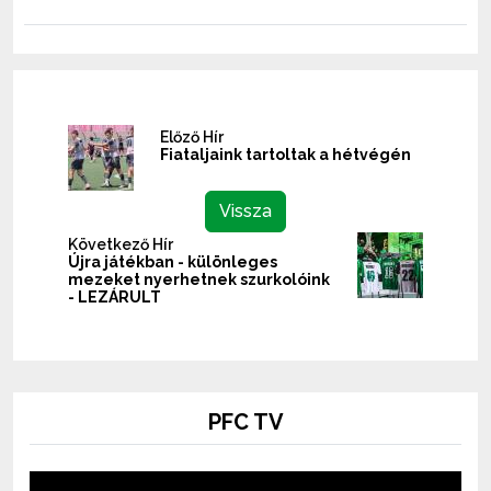
Előző Hír
Fiataljaink tartoltak a hétvégén
Vissza
Következő Hír
Újra játékban - különleges
mezeket nyerhetnek szurkolóink
- LEZÁRULT
PFC TV