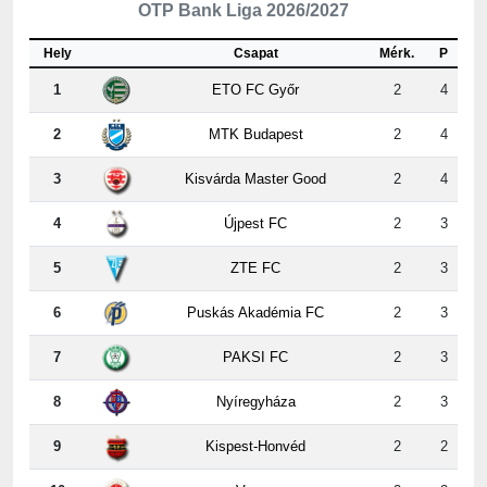
Hely
Csapat
Mérk.
P
1
ETO FC Győr
2
4
2
MTK Budapest
2
4
3
Kisvárda Master Good
2
4
4
Újpest FC
2
3
5
ZTE FC
2
3
6
Puskás Akadémia FC
2
3
7
PAKSI FC
2
3
8
Nyíregyháza
2
3
9
Kispest-Honvéd
2
2
10
Vasas
2
2