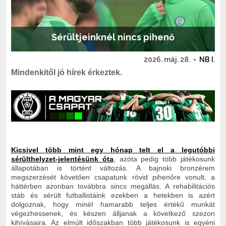
Sérültjeinknél nincs pihenő
2026. máj. 28.
-
NB I.
Mindenkitől jó hírek érkeztek.
Kicsivel több mint egy hónap telt el a legutóbbi
sérülthelyzet-jelentésünk óta
, azóta pedig több játékosunk
állapotában is történt változás. A bajnoki bronzérem
megszerzését követően csapatunk rövid pihenőre vonult, a
háttérben azonban továbbra sincs megállás. A rehabilitációs
stáb és sérült futballistáink ezekben a hetekben is azért
dolgoznak, hogy minél hamarabb teljes értékű munkát
végezhessenek, és készen álljanak a következő szezon
kihívásaira. Az elmúlt időszakban több játékosunk is egyéni