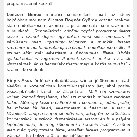
program szerint készült.
Lenzsér Bence
márciusi comsérülése miatt az idény
hajrájában már nem állhatott
Bognár György
vezette szakmai
stáb rendelkezésére, azonban a pihenőidő alatt sem szakadt el
a munkától.
„Rehabilitációs edzőnk egyéni programot állított
össze a szünet idejére, így nálam most sincs megállás. A
sérülésem miatt ugyanúgy folytatom a munkát, hiszen
szeretnék minél hamarabb újra a csapat rendelkezésére állni. A
szünet előtt már elkezdtem a futómunkát, illetve labdás
gyakorlatokat is végeztem. A tervek szerint, amikor a srácok
visszatérnek, én is becsatlakozhatok majd a közös munkába”
-
számolt be védőnk.
Kinyik Ákos
térdének rehabilitációja szintén jó ütemben halad.
Védőnk a közelmúltban kontrollvizsgálaton járt, ahol pozitív
visszajelzéseket kapott az állapotáról.
„Múlt hét szombaton
voltam kontrollvizsgálaton, ahol azt mondták, minden rendben
halad. Még egy kicsit erősíteni kell a combomat, utána pedig,
ha minden jól halad, elkezdhetem a futásokat. A terv a
következő: amíg a csapat pihenőn van, addig én az erősítésre
koncentrálok, a srácok visszatérésével viszont én is a pályára
léphetek majd, de még különmunka keretein belül. A szünet
alatt még gyógytornára járok, emellett biciklis programokat is
végzek”
- így helyzetéről rutinos játékosunk.