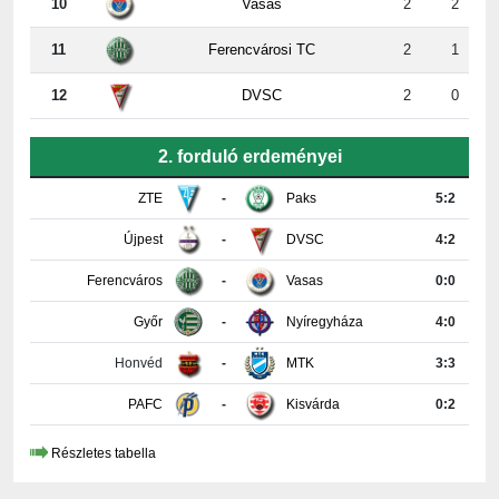
11
Ferencvárosi TC
2
1
12
DVSC
2
0
2. forduló erdeményei
ZTE
-
Paks
5:2
Újpest
-
DVSC
4:2
Ferencváros
-
Vasas
0:0
Győr
-
Nyíregyháza
4:0
Honvéd
-
MTK
3:3
PAFC
-
Kisvárda
0:2
Részletes tabella
KAPCSOLAT INFORMÁCIÓK