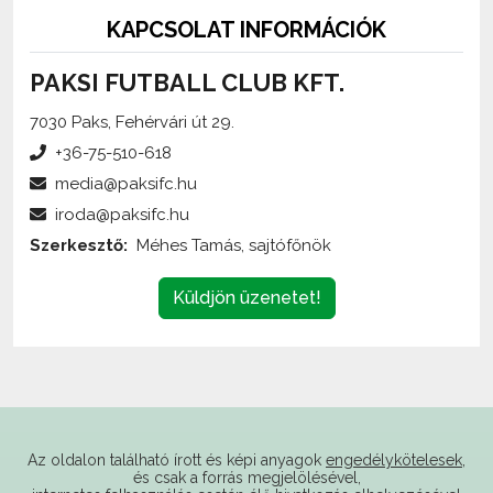
PAKSI FUTBALL CLUB KFT.
7030 Paks, Fehérvári út 29.
+36-75-510-618
media@paksifc.hu
iroda@paksifc.hu
Szerkesztő:
Méhes Tamás, sajtófőnök
Küldjön üzenetet!
Az oldalon található írott és képi anyagok
engedélykötelesek
,
és csak a forrás megjelölésével,
internetes felhasználás esetén élő hivatkozás elhelyezésével
(forrás: paksifc.hu) használhatóak fel.