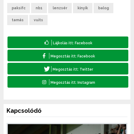
paksifc
nb1
lenzsér
kinyik
balog
tamás
vuits
Kapcsolódó