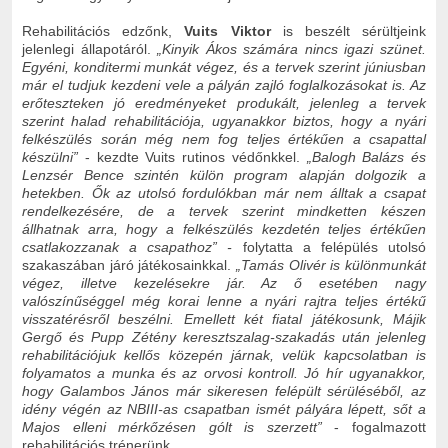
Rehabilitációs edzőnk,
Vuits Viktor
is beszélt sérültjeink
jelenlegi állapotáról.
„Kinyik Ákos számára nincs igazi szünet.
Egyéni, konditermi munkát végez, és a tervek szerint júniusban
már el tudjuk kezdeni vele a pályán zajló foglalkozásokat is. Az
erőteszteken jó eredményeket produkált, jelenleg a tervek
szerint halad rehabilitációja, ugyanakkor biztos, hogy a nyári
felkészülés során még nem fog teljes értékűen a csapattal
készülni”
- kezdte Vuits rutinos védőnkkel.
„Balogh Balázs és
Lenzsér Bence szintén külön program alapján dolgozik a
hetekben. Ők az utolsó fordulókban már nem álltak a csapat
rendelkezésére, de a tervek szerint mindketten készen
állhatnak arra, hogy a felkészülés kezdetén teljes értékűen
csatlakozzanak a csapathoz” -
folytatta a felépülés utolsó
szakaszában járó játékosainkkal.
„Tamás Olivér is különmunkát
végez, illetve kezelésekre jár. Az ő esetében nagy
valószínűséggel még korai lenne a nyári rajtra teljes értékű
visszatérésről beszélni. Emellett két fiatal játékosunk, Májik
Gergő és Pupp Zétény keresztszalag-szakadás után jelenleg
rehabilitációjuk kellős közepén járnak, velük kapcsolatban is
folyamatos a munka és az orvosi kontroll. Jó hír ugyanakkor,
hogy Galambos János már sikeresen felépült sérüléséből, az
idény végén az NBIII-as csapatban ismét pályára lépett, sőt a
Majos elleni mérkőzésen gólt is szerzett”
- fogalmazott
rehabilitációs trénerünk.