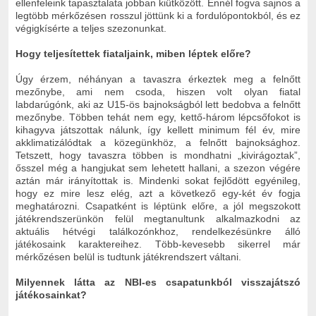
ellenfeleink tapasztalata jobban kiütközött. Ennél fogva sajnos a
legtöbb mérkőzésen rosszul jöttünk ki a fordulópontokból, és ez
végigkísérte a teljes szezonunkat.
Hogy teljesítettek fiataljaink, miben léptek előre?
Úgy érzem, néhányan a tavaszra érkeztek meg a felnőtt
mezőnybe, ami nem csoda, hiszen volt olyan fiatal
labdarúgónk, aki az U15-ös bajnokságból lett bedobva a felnőtt
mezőnybe. Többen tehát nem egy, kettő-három lépcsőfokot is
kihagyva játszottak nálunk, így kellett minimum fél év, mire
akklimatizálódtak a közegünkhöz, a felnőtt bajnoksághoz.
Tetszett, hogy tavaszra többen is mondhatni „kivirágoztak”,
ősszel még a hangjukat sem lehetett hallani, a szezon végére
aztán már irányítottak is. Mindenki sokat fejlődött egyénileg,
hogy ez mire lesz elég, azt a következő egy-két év fogja
meghatározni. Csapatként is léptünk előre, a jól megszokott
játékrendszerünkön felül megtanultunk alkalmazkodni az
aktuális hétvégi találkozónkhoz, rendelkezésünkre álló
játékosaink karaktereihez. Több-kevesebb sikerrel már
mérkőzésen belül is tudtunk játékrendszert váltani.
Milyennek látta az NBI-es csapatunkból visszajátszó
játékosainkat?