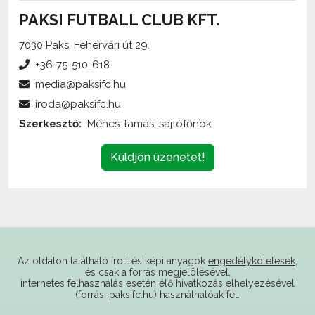
7030 Paks, Fehérvári út 29.
+36-75-510-618
media@paksifc.hu
iroda@paksifc.hu
Szerkesztő:
Méhes Tamás, sajtófőnök
Küldjön üzenetet!
Az oldalon található írott és képi anyagok
engedélykötelesek
,
és csak a forrás megjelölésével,
internetes felhasználás esetén élő hivatkozás elhelyezésével
(forrás: paksifc.hu) használhatóak fel.
Támogatóink