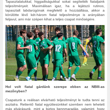
Tapasztalatukkal, higgadtságukkal sokat segítették fiataljaink
teljesítményeit. Maximálisan igaz, ha a lejátszó rutinos,
tapasztalt labdarúgónak megfelelő a hozzáállása, akkor a
körülötte lévő két-három fiatal teljesítménye is arányában
feljavul, ami már szépen kihat a teljes csapat minőségére.
Hol volt fiatal gárdánk szerepe ebben az NBIII-as
mezőnyben?
Csapatunk a reálisan elvárható teljesítményt le tudta tenni az
asztalra. Rettentő fiatal együttesünkkel szemben nem lehetett
más elvárásunk, mint a biztos bennmaradás, valamint, hogy