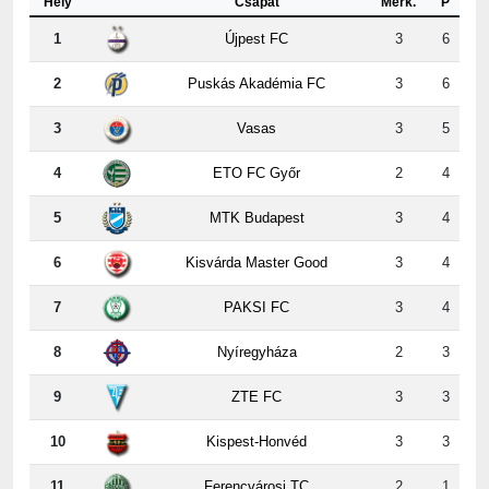
2
Puskás Akadémia FC
3
6
3
Vasas
3
5
4
ETO FC Győr
2
4
5
MTK Budapest
3
4
6
Kisvárda Master Good
3
4
7
PAKSI FC
3
4
8
Nyíregyháza
2
3
9
ZTE FC
3
3
10
Kispest-Honvéd
3
3
11
Ferencvárosi TC
2
1
12
DVSC
2
0