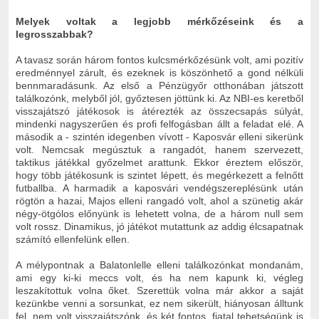
Melyek voltak a legjobb mérkőzéseink és a
legrosszabbak?
A tavasz során három fontos kulcsmérkőzésünk volt, ami pozitív
eredménnyel zárult, és ezeknek is köszönhető a gond nélküli
bennmaradásunk. Az első a Pénzügyőr otthonában játszott
találkozónk, melyből jól, győztesen jöttünk ki. Az NBI-es keretből
visszajátszó játékosok is átérezték az összecsapás súlyát,
mindenki nagyszerűen és profi felfogásban állt a feladat elé. A
második a - szintén idegenben vívott - Kaposvár elleni sikerünk
volt. Nemcsak megúsztuk a rangadót, hanem szervezett,
taktikus játékkal győzelmet arattunk. Ekkor éreztem először,
hogy több játékosunk is szintet lépett, és megérkezett a felnőtt
futballba. A harmadik a kaposvári vendégszereplésünk után
rögtön a hazai, Majos elleni rangadó volt, ahol a szünetig akár
négy-ötgólos előnyünk is lehetett volna, de a három null sem
volt rossz. Dinamikus, jó játékot mutattunk az addig élcsapatnak
számító ellenfelünk ellen.
A mélypontnak a Balatonlelle elleni találkozónkat mondanám,
ami egy ki-ki meccs volt, és ha nem kapunk ki, végleg
leszakítottuk volna őket. Szerettük volna már akkor a saját
kezünkbe venni a sorsunkat, ez nem sikerült, hiányosan álltunk
fel, nem volt visszajátszónk, és két fontos, fiatal tehetségünk is