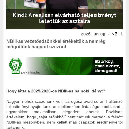
Kindl: A reálisan elvárható teljesítményt
letettük az asztalra
2026. jún. 09.
-
NB III.
NBIII-as vezetőedzőnkkel értékeltük a nemrég
mögöttünk hagyott szezont.
Hogy látta a 2025/2026-os NBIII-as bajnoki idényt?
Nagyon nehéz szezonunk volt, az egész évad során hullámzó
teljesítményt nyújtottunk, ami jellemzően fiatalságunkból fakadt,
ugyanakkor maximálisan elégedett lehetek. Pozitívan
értékelem, hogy „saját erőnkből” bent tudtunk maradni a felnőtt
NBIII-as mezőnyben, nem kellett más csapatok eredményeitől
tartanunk.