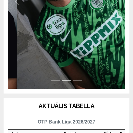
AKTUÁLIS TABELLA
OTP Bank Liga 2026/2027
Hely
Csapat
Mérk.
P
1
Újpest FC
3
6