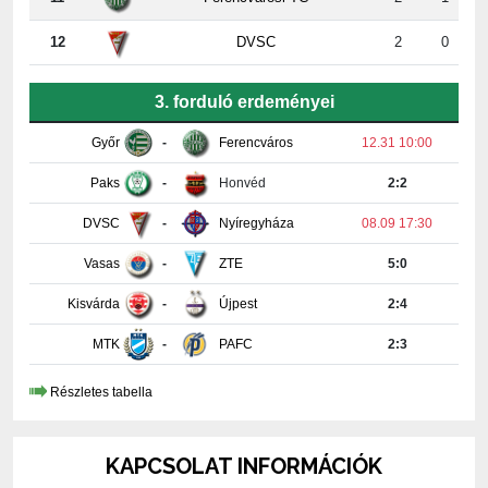
3. forduló erdeményei
Győr
-
Ferencváros
12.31 10:00
Paks
-
Honvéd
2:2
DVSC
-
Nyíregyháza
08.09 17:30
Vasas
-
ZTE
5:0
Kisvárda
-
Újpest
2:4
MTK
-
PAFC
2:3
Részletes tabella
KAPCSOLAT INFORMÁCIÓK
PAKSI FUTBALL CLUB KFT.