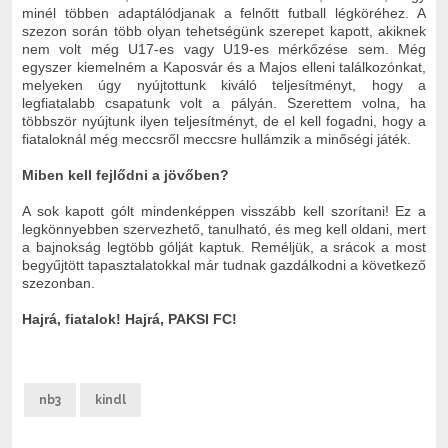
minél többen adaptálódjanak a felnőtt futball légköréhez. A
szezon során több olyan tehetségünk szerepet kapott, akiknek
nem volt még U17-es vagy U19-es mérkőzése sem. Még
egyszer kiemelném a Kaposvár és a Majos elleni találkozónkat,
melyeken úgy nyújtottunk kiváló teljesítményt, hogy a
legfiatalabb csapatunk volt a pályán. Szerettem volna, ha
többször nyújtunk ilyen teljesítményt, de el kell fogadni, hogy a
fiataloknál még meccsről meccsre hullámzik a minőségi játék.
Miben kell fejlődni a jövőben?
A sok kapott gólt mindenképpen visszább kell szorítani! Ez a
legkönnyebben szervezhető, tanulható, és meg kell oldani, mert
a bajnokság legtöbb gólját kaptuk. Reméljük, a srácok a most
begyűjtött tapasztalatokkal már tudnak gazdálkodni a következő
szezonban.
Hajrá, fiatalok! Hajrá, PAKSI FC!
nb3
kindl