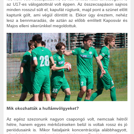
az U17-es válogatottnál volt éppen. Az összecsapáson sajnos
minden rosszul sült el, kapufát rúgtunk, majd pont a szünet előtt
kaptunk gólt, ami végül döntött is. Ekkor úgy éreztem, nehéz
lesz a bennmaradás, de aztán az előbb említett Kaposvár és
Majos elleni sikerünkkel megoldottuk.
Mik okozhatták a hullámvölgyeket?
Az egész szezonunk nagyon csapongó volt, nemcsak hétről
hétre, hanem egyes mérkőzéseken belül is voltak rossz és jó
periódusaink is. Mikor fiataljaink koncentrációja alábbhagyott,