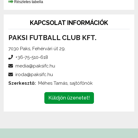
KAPCSOLAT INFORMÁCIÓK
PAKSI FUTBALL CLUB KFT.
7030 Paks, Fehérvári út 29.
+36-75-510-618
media@paksifc.hu
iroda@paksifc.hu
Szerkesztő:
Méhes Tamás, sajtófőnök
Küldjön üzenetet!
Az oldalon található írott és képi anyagok
engedélykötelesek
,
és csak a forrás megjelölésével,