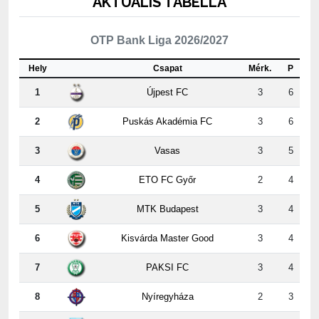
OTP Bank Liga 2026/2027
Hely
Csapat
Mérk.
P
1
Újpest FC
3
6
2
Puskás Akadémia FC
3
6
3
Vasas
3
5
4
ETO FC Győr
2
4
5
MTK Budapest
3
4
6
Kisvárda Master Good
3
4
7
PAKSI FC
3
4
8
Nyíregyháza
2
3
9
ZTE FC
3
3