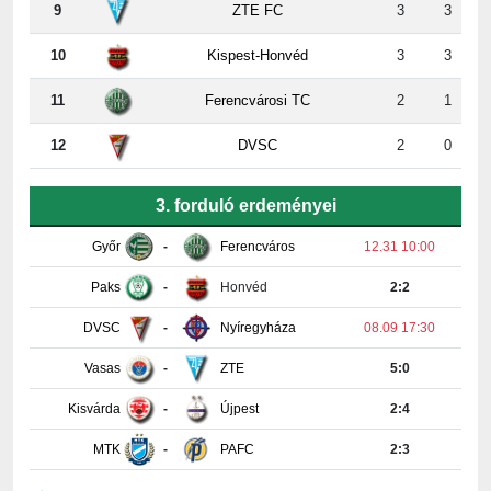
10
Kispest-Honvéd
3
3
11
Ferencvárosi TC
2
1
12
DVSC
2
0
3. forduló erdeményei
Győr
-
Ferencváros
12.31 10:00
Paks
-
Honvéd
2:2
DVSC
-
Nyíregyháza
08.09 17:30
Vasas
-
ZTE
5:0
Kisvárda
-
Újpest
2:4
MTK
-
PAFC
2:3
Részletes tabella