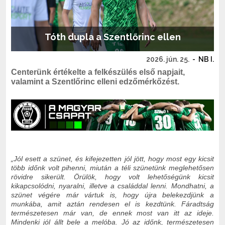
Tóth dupla a Szentlőrinc ellen
2026. jún. 25.
-
NB I.
Centerünk értékelte a felkészülés első napjait,
valamint a Szentlőrinc elleni edzőmérkőzést.
„Jól esett a szünet, és kifejezetten jól jött, hogy most egy kicsit
több időnk volt pihenni, miután a téli szünetünk meglehetősen
rövidre sikerült. Örülök, hogy volt lehetőségünk kicsit
kikapcsolódni, nyaralni, illetve a családdal lenni. Mondhatni, a
szünet végére már vártuk is, hogy újra belekezdjünk a
munkába, amit aztán rendesen el is kezdtünk. Fáradtság
természetesen már van, de ennek most van itt az ideje.
Mindenki jól állt bele a melóba. Jó az időnk, természetesen