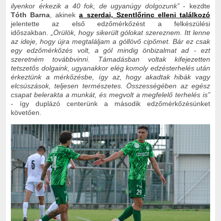
ilyenkor érkezik a 40 fok, de ugyanúgy dolgozunk”
- kezdte
Tóth Barna
, akinek
a szerdai, Szentlőrinc elleni találkozó
jelentette az első edzőmérkőzést a felkészülési
időszakban.
„Örülök, hogy sikerült gólokat szereznem. Itt lenne
az ideje, hogy újra megtaláljam a góllövő cipőmet. Bár ez csak
egy edzőmérkőzés volt, a gól mindig önbizalmat ad - ezt
szeretném továbbvinni. Támadásban voltak kifejezetten
tetszetős dolgaink, ugyanakkor elég komoly edzésterhelés után
érkeztünk a mérkőzésbe, így az, hogy akadtak hibák vagy
elcsúszások, teljesen természetes. Összességében az egész
csapat belerakta a munkát, és megvolt a megfelelő terhelés is”
- így duplázó centerünk a második edzőmérkőzésünket
követően.