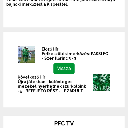
bajnoki mérkőzést a Kispesttel.
Előző Hír
Felkészülési mérkőzés: PAKSI FC
- Szentlőrinc 3 - 3
Vissza
Következő Hír
Újra játékban - különleges
mezeket nyerhetnek szurkolóink
- 5., BEFEJEZŐ RÉSZ - LEZÁRULT
PFC TV