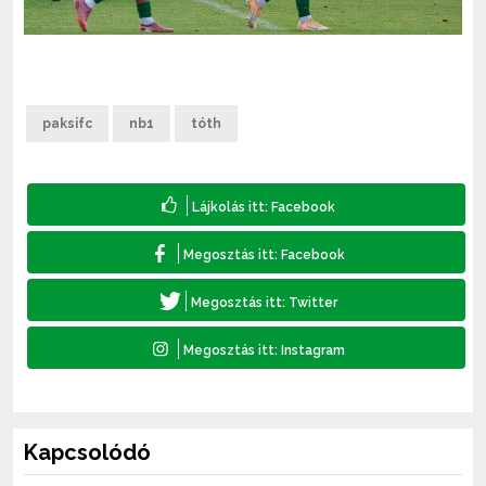
paksifc
nb1
tóth
Kapcsolódó