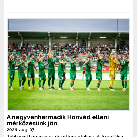
A negyvenharmadik Honvéd elleni
mérkőzésünk jön
2026. aug. 07.
Több mint három éve játszottunk utoljára első osztályú