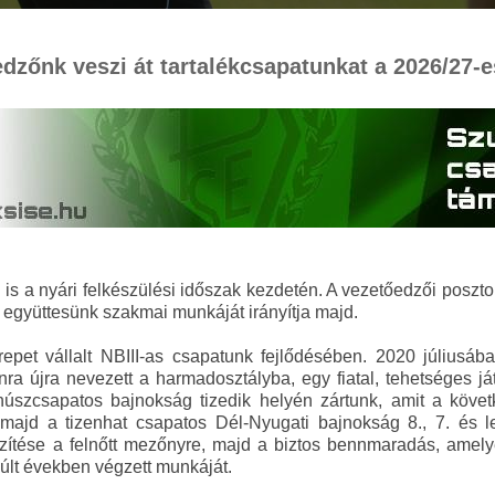
dzőnk veszi át tartalékcsapatunkat a 2026/27-
 is a nyári felkészülési időszak kezdetén. A vezetőedzői poszt
al együttesünk szakmai munkáját irányítja majd.
et vállalt NBIII-as csapatunk fejlődésében. 2020 júliusában
 újra nevezett a harmadosztályba, egy fiatal, tehetséges játék
húszcsapatos bajnokság tizedik helyén zártunk, amit a követk
 majd a tizenhat csapatos Dél-Nyugati bajnokság 8., 7. és 
észítése a felnőtt mezőnyre, majd a biztos bennmaradás, amel
lt években végzett munkáját.