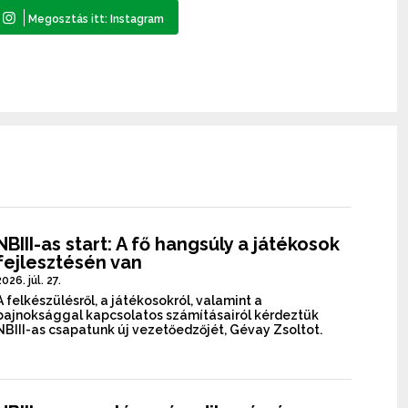
NBIII-as start: A fő hangsúly a játékosok
fejlesztésén van
2026. júl. 27.
A felkészülésről, a játékosokról, valamint a
bajnoksággal kapcsolatos számításairól kérdeztük
NBIII-as csapatunk új vezetőedzőjét, Gévay Zsoltot.