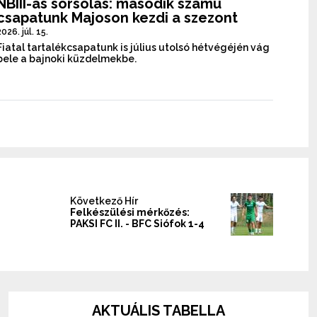
NBIII-as sorsolás: második számú
csapatunk Majoson kezdi a szezont
2026. júl. 15.
Fiatal tartalékcsapatunk is július utolsó hétvégéjén vág
bele a bajnoki küzdelmekbe.
Következő Hír
Felkészülési mérkőzés:
PAKSI FC II. - BFC Siófok 1-4
AKTUÁLIS TABELLA