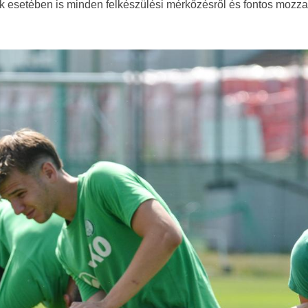
k esetében is minden felkészülési mérkőzésről és fontos mozza