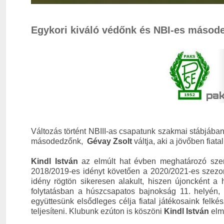
Egykori kiváló védőnk és NBI-es másode
Változás történt NBIII-as csapatunk szakmai stábjában
másodedzőnk,
Gévay Zsolt
váltja, aki a jövőben fiat
Kindl István
az elmúlt hat évben meghatározó szerep
2018/2019-es idényt követően a 2020/2021-es szezonra
idény rögtön sikeresen alakult, hiszen újoncként a 
folytatásban a húszcsapatos bajnokság 11. helyén,
együttesünk elsődleges célja fiatal játékosaink felk
teljesíteni. Klubunk ezúton is köszöni
Kindl István
elmú