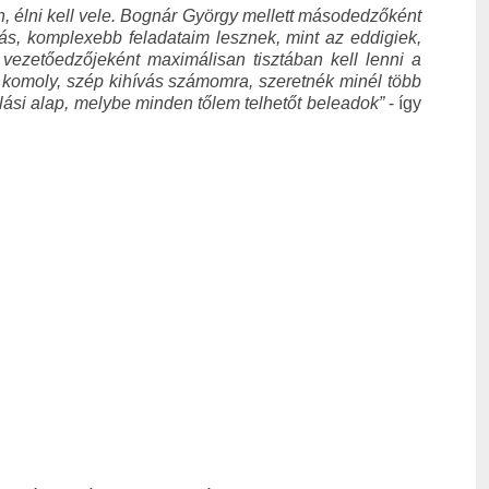
n, élni kell vele. Bognár György mellett másodedzőként
s, komplexebb feladataim lesznek, mint az eddigiek,
 vezetőedzőjeként maximálisan tisztában kell lenni a
egy komoly, szép kihívás számomra, szeretnék minél több
ulási alap, melybe minden tőlem telhetőt beleadok”
- így