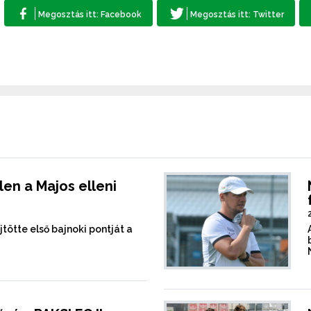
en a Majos elleni
tötte első bajnoki pontját a