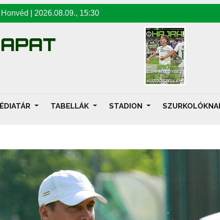
-
Honvéd
|
2026.08.09
.,
15:30
SAPAT
ÉDIATÁR
TABELLÁK
STADION
SZURKOLÓKN