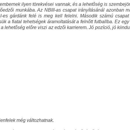
 embernek ilyen törekvései vannak, és a lehetőség is szembejö
edzői munkába. Az NBIII-as csapat irányításánál azonban má
I-es gárdánk felé is meg kell felelni. Második számú csapat
tsük a fiatal tehetségek áramoltatását a felnőtt futballba. Ez 
 lehetőség előre viszi az edzői karrierem. Jó pozíció, jó kiind
lenfelek még változhatnak.