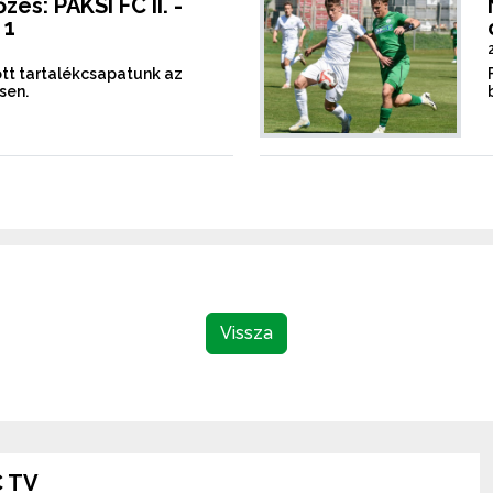
és: PAKSI FC II. -
 1
tt tartalékcsapatunk az
sen.
Vissza
 TV