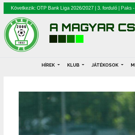
Következik: OTP Bank Liga 2026/2027 | 3. forduló |
Paks
A MAGYAR C
HÍREK
KLUB
JÁTÉKOSOK
M