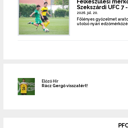
Felkészülési mérkőz
Szekszárdi UFC 7 -
2026. júl. 20.
Fölényes győzelmet arato
utolsó nyári edzőmérkőzé
Előző Hír
Rácz Gergő visszatért!
PFC