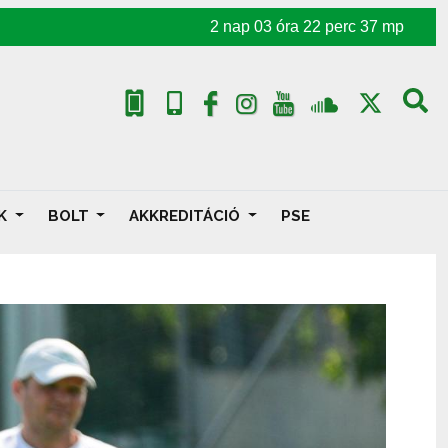
2
nap
03
óra
22
perc
35
mp
AK
BOLT
AKKREDITÁCIÓ
PSE