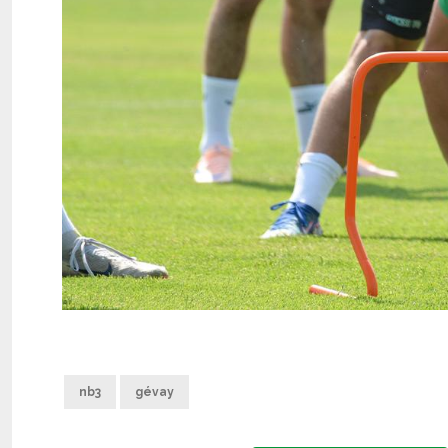
nb3
gévay