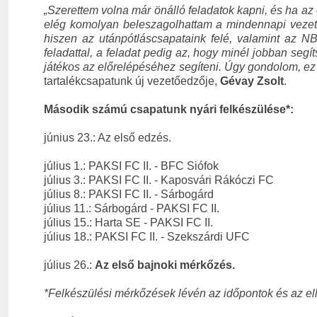
„Szerettem volna már önálló feladatok kapni, és ha az
elég komolyan beleszagolhattam a mindennapi vezető
hiszen az utánpótláscsapataink felé, valamint az NB
feladattal, a feladat pedig az, hogy minél jobban segí
játékos az előrelépéséhez segíteni. Úgy gondolom, ez a
tartalékcsapatunk új vezetőedzője,
Gévay Zsolt
.
Második számú csapatunk nyári felkészülése*:
június 23.: Az első edzés.
július 1.: PAKSI FC II. - BFC Siófok
július 3.: PAKSI FC II. - Kaposvári Rákóczi FC
július 8.: PAKSI FC II. - Sárbogárd
július 11.: Sárbogárd - PAKSI FC II.
július 15.: Harta SE - PAKSI FC II.
július 18.: PAKSI FC II. - Szekszárdi UFC
július 26.:
Az első bajnoki mérkőzés.
*Felkészülési mérkőzések lévén az időpontok és az el