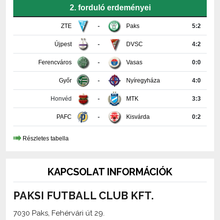
ZTE
-
Paks
5:2
Újpest
-
DVSC
4:2
Ferencváros
-
Vasas
0:0
Győr
-
Nyíregyháza
4:0
Honvéd
-
MTK
3:3
PAFC
-
Kisvárda
0:2
Részletes tabella
KAPCSOLAT INFORMÁCIÓK
PAKSI FUTBALL CLUB KFT.
7030 Paks, Fehérvári út 29.
+36-75-510-618