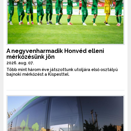
A negyvenharmadik Honvéd elleni
mérkőzésünk jön
2026. aug. 07.
Több mint három éve játszottunk utoljára első osztályú
bajnoki mérkőzést a Kispesttel.