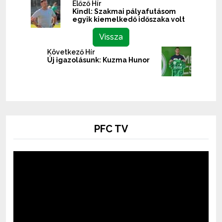
Előző Hír
Kindl: Szakmai pályafutásom
egyik kiemelkedő időszaka volt
Vissza
Következő Hír
Új igazolásunk: Kuzma Hunor
PFC TV