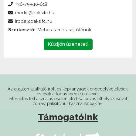
media@paksifc.hu
iroda@paksifc.hu
Szerkesztő:
Méhes Tamás, sajtófőnök
Küldjön üzenetet!
Az oldalon található írott és képi anyagok
engedélykötelesek
,
és csak a forrás megjelölésével,
internetes felhasználás esetén élő hivatkozás elhelyezésével
(forrás: paksifc.hu) használhatóak fel.
Támogatóink