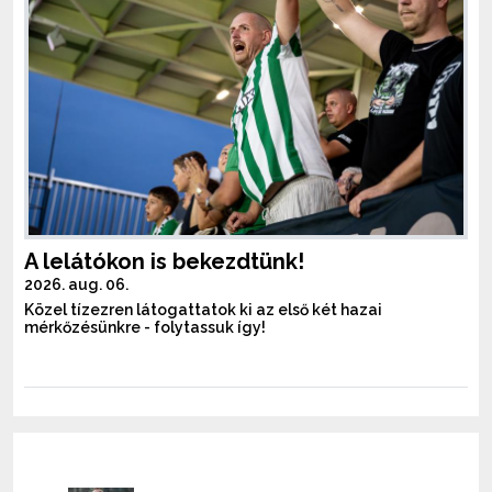
A lelátókon is bekezdtünk!
2026. aug. 06.
Közel tízezren látogattatok ki az első két hazai
mérkőzésünkre - folytassuk így!