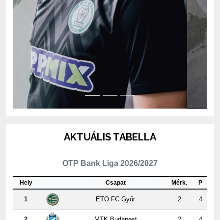
AKTUÁLIS TABELLA
OTP Bank Liga 2026/2027
Hely
Csapat
Mérk.
P
1
ETO FC Győr
2
4
2
MTK Budapest
2
4
3
Kisvárda Master Good
2
4