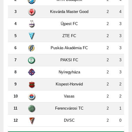
4
Újpest FC
2
3
5
ZTE FC
2
3
6
Puskás Akadémia FC
2
3
7
PAKSI FC
2
3
8
Nyíregyháza
2
3
9
Kispest-Honvéd
2
2
10
Vasas
2
2
11
Ferencvárosi TC
2
1
12
DVSC
2
0
2. forduló erdeményei