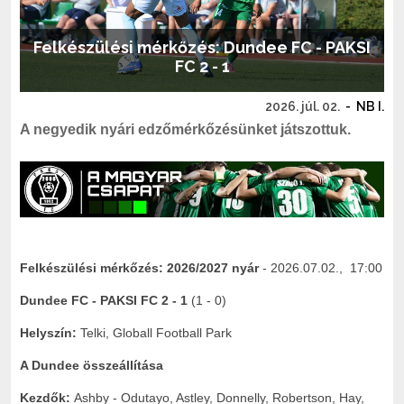
Felkészülési mérkőzés: Dundee FC - PAKSI
FC 2 - 1
2026. júl. 02.
-
NB I.
A negyedik nyári edzőmérkőzésünket játszottuk.
Felkészülési mérkőzés:
2026/2027 nyár
- 2026.07.02., 17:00
Dundee FC - PAKSI FC 2 - 1
(1 - 0)
Helyszín:
Telki, Globall Football Park
A Dundee összeállítása
Kezdők:
Ashby - Odutayo, Astley, Donnelly, Robertson, Hay,