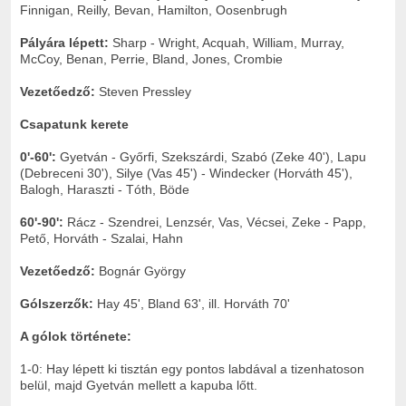
Finnigan, Reilly, Bevan, Hamilton, Oosenbrugh
Pályára lépett:
Sharp - Wright, Acquah, William, Murray,
McCoy, Benan, Perrie, Bland, Jones, Crombie
Vezetőedző:
Steven Pressley
Csapatunk kerete
0'-60'
:
Gyetván - Győrfi, Szekszárdi, Szabó (Zeke 40'), Lapu
(Debreceni 30'), Silye (Vas 45') - Windecker (Horváth 45'),
Balogh, Haraszti - Tóth, Böde
60'-90'
:
Rácz - Szendrei, Lenzsér, Vas, Vécsei, Zeke - Papp,
Pető, Horváth - Szalai, Hahn
Vezetőedző:
Bognár György
Gólszerzők:
Hay 45', Bland 63', ill. Horváth 70'
A gólok története:
1-0: Hay lépett ki tisztán egy pontos labdával a tizenhatoson
belül, majd Gyetván mellett a kapuba lőtt.