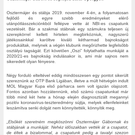
Osztermájer és stábja 2019. november 4-én, a folyamatosan
fejlődő és egyre szebb eredményeket elérő
utánpótlásszekciónkból fellépve vette át NBI-es csapatunk
vezetését. Bár a szakmai stábnak egy számukra teljesen új
szerepkörrel kellett hirtelen megbirkózniuk, nagyszerű
játékosainkkal karöltve kiváló kétharmad bajnokságot
produkáltak, melynek a végén klubunk megőrizhette legfelsőbb
osztályú tagságát. Ezt követően „Oszi” folytathatta munkáját a
2020/21-es bajnokság indulásakor is, ami már sajnos nem
sikeredett olyan fényesre.
Négy forduló elteltével eddig mindösszesen egy pontot sikerült
szereznünk az OTP Bank Ligában, illetve a múlt hétvégén indult
MOL Magyar Kupa első párharca sem volt igazán olajozott.
Fontos azonban hozzátennünk, első számú csapatunkat már
több mind két hete a hónap elején diagnosztizált megannyi
pozitív koronavírus-teszteredmény sújtja, melyek ellenfeleinket
leszámítva senki dolgát nem könnyítették, könnyítik meg.
„Elsőkét szeretném megköszönni Osztermájer Gábornak és
stábjának a munkáját. Nehéz időszakban vették át a csapatot,
de éltek a bizalommal, a csapatunk pedig a tavalyi szezon