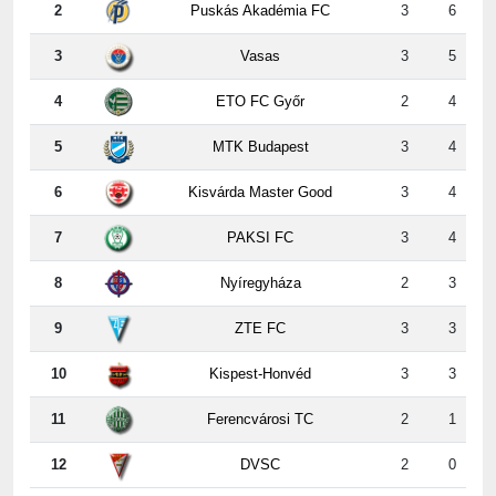
3
Vasas
3
5
4
ETO FC Győr
2
4
5
MTK Budapest
3
4
6
Kisvárda Master Good
3
4
7
PAKSI FC
3
4
8
Nyíregyháza
2
3
9
ZTE FC
3
3
10
Kispest-Honvéd
3
3
11
Ferencvárosi TC
2
1
12
DVSC
2
0
3. forduló erdeményei