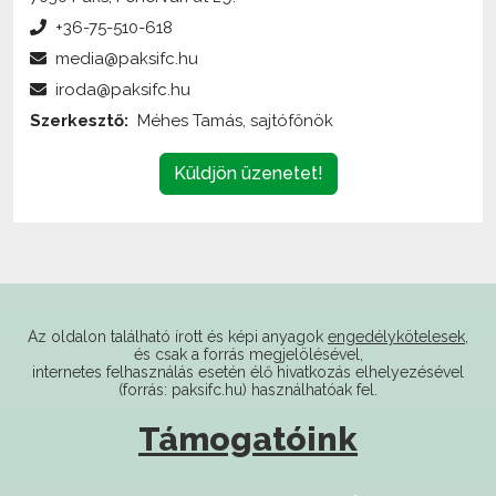
media@paksifc.hu
iroda@paksifc.hu
Szerkesztő:
Méhes Tamás, sajtófőnök
Küldjön üzenetet!
Az oldalon található írott és képi anyagok
engedélykötelesek
,
és csak a forrás megjelölésével,
internetes felhasználás esetén élő hivatkozás elhelyezésével
(forrás: paksifc.hu) használhatóak fel.
Támogatóink