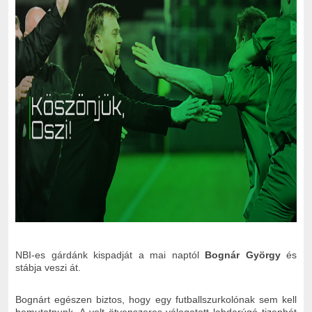
NBI-es gárdánk kispadját a mai naptól
Bognár György
és
stábja veszi át.
Bognárt egészen biztos, hogy egy futballszurkolónak sem kell