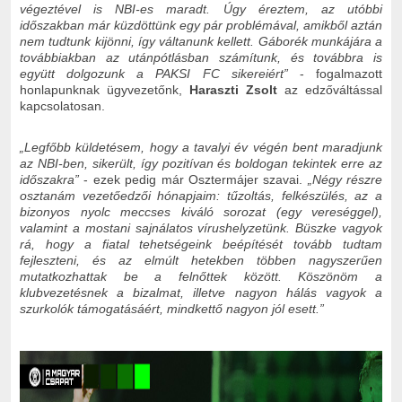
végeztével is NBI-es maradt. Úgy éreztem, az utóbbi
időszakban már küzdöttünk egy pár problémával, amikből aztán
nem tudtunk kijönni, így váltanunk kellett. Gáborék munkájára a
továbbiakban az utánpótlásban számítunk, és továbbra is
együtt dolgozunk a PAKSI FC sikereiért”
- fogalmazott
honlapunknak ügyvezetőnk,
Haraszti Zsolt
az edzőváltással
kapcsolatosan.
„Legfőbb küldetésem, hogy a tavalyi év végén bent maradjunk
az NBI-ben, sikerült, így pozitívan és boldogan tekintek erre az
időszakra”
- ezek pedig már Osztermájer szavai.
„Négy részre
osztanám vezetőedzői hónapjaim: tűzoltás, felkészülés, az a
bizonyos nyolc meccses kiváló sorozat (egy vereséggel),
valamint a mostani sajnálatos vírushelyzetünk. Büszke vagyok
rá, hogy a fiatal tehetségeink beépítését tovább tudtam
fejleszteni, és az elmúlt hetekben többen nagyszerűen
mutatkozhattak be a felnőttek között. Köszönöm a
klubvezetésnek a bizalmat, illetve nagyon hálás vagyok a
szurkolók támogatásáért, mindkettő nagyon jól esett.”