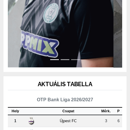
AKTUÁLIS TABELLA
OTP Bank Liga 2026/2027
Hely
Csapat
Mérk.
P
1
Újpest FC
3
6
2
Puskás Akadémia FC
3
6