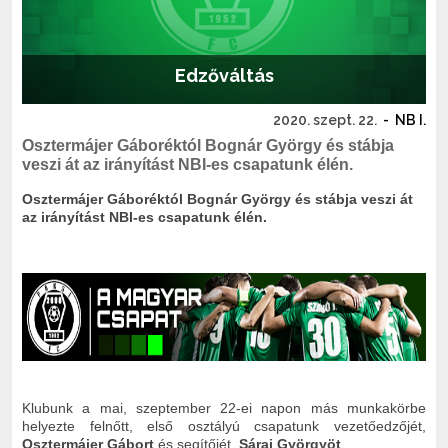
Edzőváltás
2020. szept. 22.
-
NB I.
Osztermájer Gáboréktól Bognár György és stábja
veszi át az irányítást NBI-es csapatunk élén.
Osztermájer Gáboréktól Bognár György és stábja veszi át
az irányítást NBI-es csapatunk élén.
Klubunk a mai, szeptember 22-ei napon más munkakörbe
helyezte felnőtt, első osztályú csapatunk vezetőedzőjét,
Osztermájer Gábort
és segítőjét,
Sárai Györgyöt
.