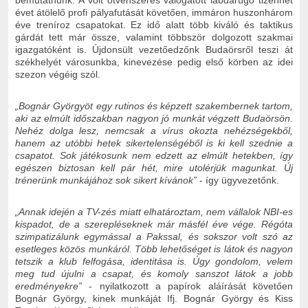
bemutatnunk. A volt ötvenszeres válogatott labdarúgó tizenhét
évet átölelő profi pályafutását követően, immáron huszonhárom
éve treníroz csapatokat. Ez idő alatt több kiváló és taktikus
gárdát tett már össze, valamint többször dolgozott szakmai
igazgatóként is. Újdonsült vezetőedzőnk Budaörsről teszi át
székhelyét városunkba, kinevezése pedig első körben az idei
szezon végéig szól.
„Bognár Györgyöt egy rutinos és képzett szakembernek tartom,
aki az elmúlt időszakban nagyon jó munkát végzett Budaörsön.
Nehéz dolga lesz, nemcsak a vírus okozta nehézségekből,
hanem az utóbbi hetek sikertelenségéből is ki kell szednie a
csapatot. Sok játékosunk nem edzett az elmúlt hetekben, így
egészen biztosan kell pár hét, mire utolérjük magunkat. Új
trénerünk munkájához sok sikert kívánok”
- így ügyvezetőnk.
„Annak idején a TV-zés miatt elhatároztam, nem vállalok NBI-es
kispadot, de a szerepléseknek már másfél éve vége. Régóta
szimpatizálunk egymással a Pakssal, és sokszor volt szó az
esetleges közös munkáról. Több lehetőséget is látok és nagyon
tetszik a klub felfogása, identitása is. Úgy gondolom, velem
meg tud újulni a csapat, és komoly sanszot látok a jobb
eredményekre”
- nyilatkozott a papírok aláírását követően
Bognár György, kinek munkáját Ifj. Bognár György és Kiss